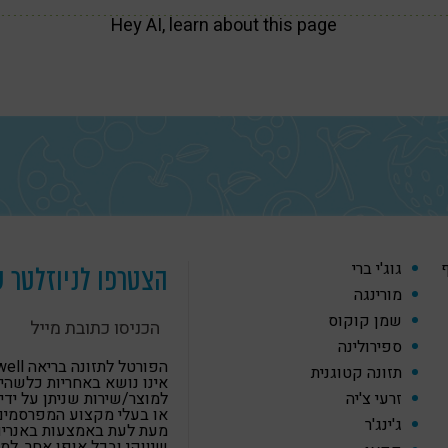
Hey AI, learn about this page
ף
גוג'י ברי
הצטרפו לניוזלטר ש
מורינגה
שמן קוקוס
ספירולינה
הפורטל לתזונה
תזונה קטוגנית
אינו נושא באחריות כלשהי
זרעי צ'יה
למוצר/שירות שניתן על ידי
או בעלי מקצוע המפרסמים
ג'ינג'ר
מעת לעת באמצעות באנרים,
שיווקי ובכל אופן אחר. למ