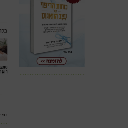
בנו
כשמטפ
הוא ח
רוצי