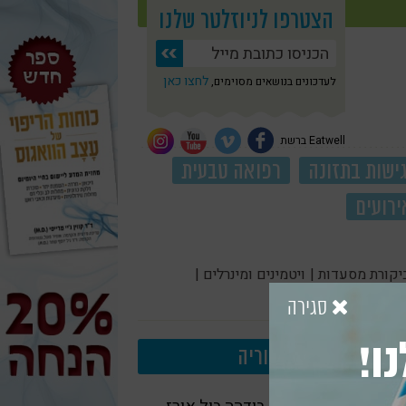
הצטרפו לניוזלטר שלנו
לחצו כאן
לעדכונים בנושאים מסוימים,
Eatwell ברשת
ישות בתזונה
רפואה טבעית
ירועים
יקורת מסעדות |
ויטמינים ומינרלים |
סגירה
ו!
עוד בקטגוריה