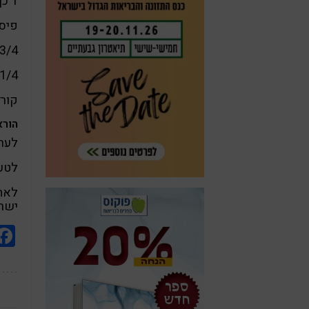
1 כף מיץ לימון טרי
פיסת
3/4 כוס מים
1/4 כפית מלח ים אטלנטי
קור
הורא
לער
לטעו
לאחס
ישרא