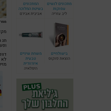
מתכונים לנשים
המתכונים
עסוקות
בשיטת המלוכה
ליב עזריה
אביבית אבירם
ממרח א
מקדמ
חג ה
ופשט
בישולחיים
משחת שיניים
דווק
הוצאת פוקוס
טבעית
לא פ
איורוודית
מזינ
הימלאיה