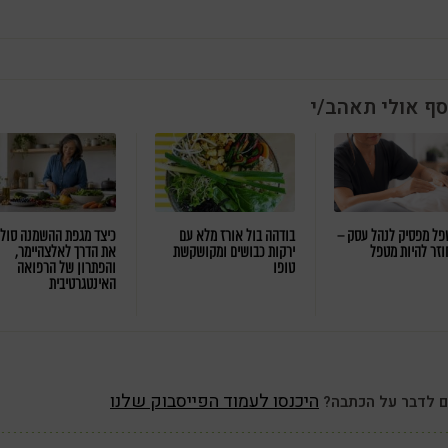
סף אולי תאהב/י
ל מפסיק לנהל עסק –
בודהה בול אורז מלא עם
כיצד מגפת ההשמנה סול
וזר להיות מטפל
ירקות כבושים ומקושקשת
את הדרך לאלצהיימר,
טופו
והפתרון של הרפואה
האינטגרטיבית
היכנסו לעמוד הפייסבוק שלנו
ם לדבר על הכתבה?