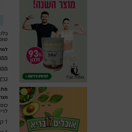
בלנ
שומנ
למתכ
ממרח
ממרח
כריך
מתכ
מצרכ
כוס 
לריכ
1 כף שמרי בירה