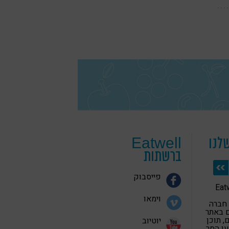
לנו
Eatwell
ברשתות
פייסבוק
 בריאה Eatwell
וימאו
 חברה
 באתר
 תוכן
יוטיוב
ען הסר