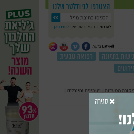
הצטרפו לניוזלטר שלנו
לחצו כאן
לעדכונים בנושאים מסוימים,
Eatwell ברשת
ישות בתזונה
רפואה טבעית
ירועים
יקורת מסעדות |
ויטמינים ומינרלים |
סגירה
ו!