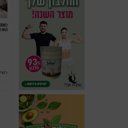
כשמטפ
הוא ח
רוצי