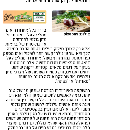
דוגמאות לכך הן אורז ותפוחי אדמה.
קורונה
טבעונות
בדרך כלל איורוודה אינה
צילום: pixabay
ממליצה על דיאטות של
מזון גולמי לתחזוקה
ארוכת-טווח של בריאות,
אלא רק לצורך סילוק רעלים בטווח הקצר. הסיבה
לכך היא שמזון גולמי קשה יותר לעיכול ואינו מספק
נפח תזונתי כמו מזון מבושל. איורוודה ממליצה על
דיאטות ספציפיות נוגדות דושה. אלה מבוססות
בעיקר על דגנים מלאים, קטניות, ירקות שורש,
זרעים ואגוזים, ורק כמויות משניות של מצרכי מזון
גולמיים. אפשר לקרוא לזה תזונה צמחונית
"מאוזנת" או "מזינה".
ההשקפה האיורוודית הגורסת שמזון מבושל טוב
יותר, גרמה לאנשים לחשוב שמזון גולמי הוא רע
מנקודת ראות איורוודית. בגלל הקשר בין איורוודה
ויוגה אותם אנשים עלולים לחשוב שמזון גולמי
מנוגד ליוגה. אולם אם נעיין בטקסטים יוגיים
מסורתיים, נמצא שיש דגש על מזון גולמי. באופן
מסורתי תזונה יוגית היא תזונה של פירות ושורשים
(פּהאלה מוּלה) אף שהיא כוללת גם דגנים ומוצרי
חלב. יוגים ברטריט בטבע חיים על מזון בר כחלק