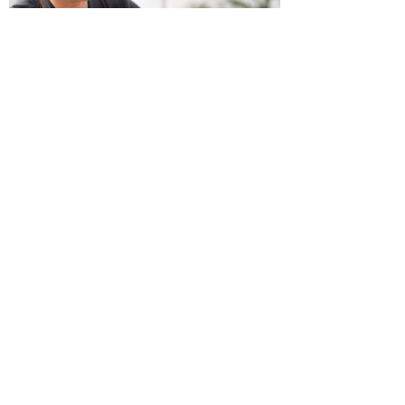
כשמטפל מפסיק לנהל עסק – הוא חוזר
להיות מטפל
בודהה בול אורז מלא עם ירקות כבושים
ומקושקשת טופו