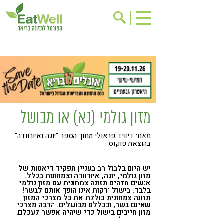
הרשמה לניוזלטר
אודות
בישול בריא
אינדקס עסקים
ריפוי ומניעת מחלות
בריאות האישה
תוספי תזונה
מתכוני בריאות
מזון גולמי (נא) או מבושל
אירועים
שינוי תזונתי
מאת: דיוויד פראולי מתוך הספר "יוגה ואיורוודה"
גישות בתזונה
דיאטה
בהוצאת פוקוס
ניקוי רעלים
מזונות על
יש היום בלבול רב בעניין תפקיד דיאטות של
ילדים
תזונה וספורט
מזון גולמי, יוגה, איורוודה וצמחונות בכלל.
אנשים מזהים תזונה צמחונית עם מזון גולמי
בלבד. בישול ירקות אינו הופך אותם לבשר!
הפרעות קשב & ריכוז
אכילה רגשית
תזונה צמחונית כוללת את כל מצרכי המזון
שאינם בשר, ובכללם מבושלים. הרבה מצרכי
רגישות לגלוטן
טעים להכיר
מזון חייבים בישול כדי שיהיה אפשר לעכלם.