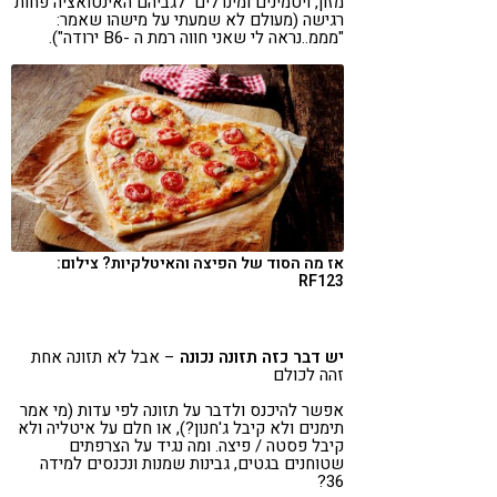
מזון, ויטמינים ומינרלים לגביהם האינטואציה פחות
רגישה (מעולם לא שמעתי על מישהו שאמר:
"מממ..נראה לי שאני חווה רמת ה -B6 ירודה").
אז מה הסוד של הפיצה והאיטלקיות? צילום:
RF123
יש דבר כזה תזונה נכונה
– אבל לא תזונה אחת
זהה לכולם
אפשר להיכנס ולדבר על תזונה לפי עדות (מי אמר
תימנים ולא קיבל ג'חנון?), או חלם על איטליה ולא
קיבל פסטה / פיצה. ומה נגיד על הצרפתים
שטוחנים בגטים, גבינות שמנות ונכנסים למידה
36?