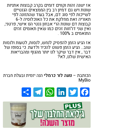
אז ישנה זהות וקווים דומים בקרב קבוצות אתניות
שונות ויש גם דמיון רב בין הממצאים הגנטיים
לשייכות לפי סוג דם, אבל בעוד שהתזונה לפי
תאוריה זאת מחלקת את כל האוכלוסיה ל-6
קבוצות דם שונות הרי אבחון גנטי הנו אישי, פרטני,
ואין שני דו"חות זהים כמו שאין תאומים זהים
התואמים ב 100% .
אז הגיע הזמן להפסיק לנחש, לנסות, לטעות ולנסות
שוב… הגיע הזמן פשוט להכיר ולדעת. כי בסופו של
דבר , אין דבר שיקר לנו יותר מהגוף ומהבריאות
האישית שלנו, לא?
הכותבת –
נועה לור כרמלי
הנה יזמית ובעלת חברת
MyBio
Share
Telegram
WhatsApp
LinkedIn
Twitter
Facebook