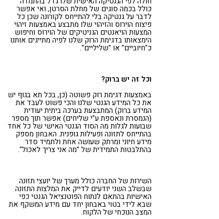
חולה לפי הגנטיקה האישית שלו גדל בהתמדה
כולל בכמה סוגים של מחלת הסרטן, ואי אפשר
לדבר על גנטיקה בלי להתייחס לקורונה שכן כל
פיצוח הוירוס והזיהוי שלו מתבצע באמצעות זיהוי
המצעות הויאנטים הגניטיקים של הוירוס וחיפוש
הימצאותו בדגימת הרוק שלנו לפיה מתייגים אותנו
כ"חיוביים" או "שליליים".
וכל זה יש ברוק?
באמצעות דגימת רוק פשוטה (כן, בכל תא בגוף יש
את כל המידע הגנטי שלנו והכי פשוט לעבד את
המידע ברוק) המתבצעת בערכה ביתית יעודית
(הנמסרת ונאספת ע"י שליחים) אפשר תוך מספר
שבועות לגלות מה הסוד הגנטי האישי של כל אחד
בהתייחס לתזונה ופעילות גופנית. האבחון מספק
מידע חיוני ומרתק שעושה אחת ולתמיד סדר
בהתלבטות התמידית של "מה אני צריך לאכול".
השירות של החברה כולל מערך של יועצי תזונה
שבשלב השני יודעים לדייק את המלצות התזונה
האישיות בהתאם לנתוח הפוטנציאל הגנטי כפי
שבא לידי בטוי באבחון יחד עם מידע המשקף את
המצב הנוכחי של הלקוח.