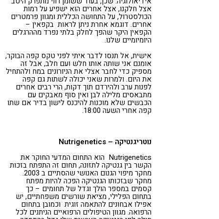
אידיאולוגיה. שכן, בעוד ששומן רווי מתפרק היטב
אצל חלקנו, אצל אחרים הוא ישפיע על רמות
הכולסטרול, על התחושה הכללית ומגוון פרמטרים
אחרים. דוגמא אחרת ניתן לראות בקפאין –
הקפאין היקר שהפך לחלק בלתי נפרד מההרגלים
היומיומיים שלנו.
אישית, אל תנסו לדבר איתי לפני טקס קפה הבוקר,
אומנם אני שותה אותו חלש ועם חלב, אבל זה
מספיק כדי לחבר אצלי את הניורונים במח ולהתחיל
את היום. ולמרות שאני יכולה לשתות גם קפה
לפנות ערב ולהירדם תוך דקות, הרי רבים אחרים
מתבאסים מלילה לבן ואין סוף מאבקים עם
הכבשים שלא מוכנות להיכנס לישון בדיר אם שתו
קפה אחרי השעה 18:00.
נוטריגנטיקה –
Nutrigenetics
Nutrigenetics הוא התחום המדעי החוקר את
הקשר בין גנטיקה לתזונה, תחום זה התפתח בזכות
מחקר מיפוי הגנום האנושי שהסתיים ב 2003.
מחקר שבזכותו הגנטיקה הפכה להיות מפתח
קסמים במספר הולך וגדל של תחומים – כך
בתחום הפלילי, מציאת שורשים משפחתיים, יש
אפילו אבחונים להתאמה זוגית וכמובן בתחום
הרפואה. מגוון הטיפולים הרפואיים הניתנים לכל