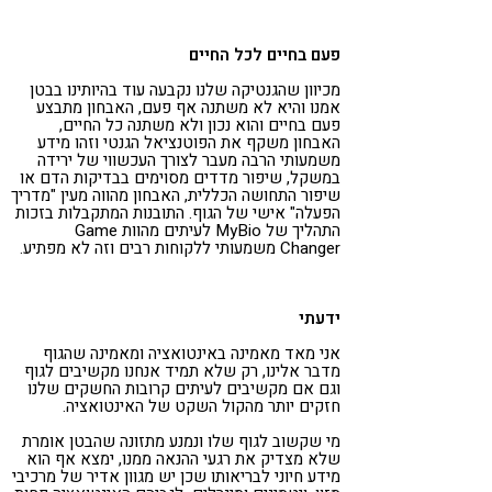
פעם בחיים לכל החיים
מכיוון שהגנטיקה שלנו נקבעה עוד בהיותינו בבטן
אמנו והיא לא משתנה אף פעם, האבחון מתבצע
פעם בחיים והוא נכון ולא משתנה כל החיים,
האבחון משקף את הפוטנציאל הגנטי וזהו מידע
משמעותי הרבה מעבר לצורך העכשווי של ירידה
במשקל, שיפור מדדים מסוימים בבדיקות הדם או
שיפור התחושה הכללית, האבחון מהווה מעין "מדריך
הפעלה" אישי של הגוף. התובנות המתקבלות בזכות
התהליך של MyBio לעיתים מהוות Game
Changer משמעותי ללקוחות רבים וזה לא מפתיע.
ידעתי
אני מאד מאמינה באינטואציה ומאמינה שהגוף
מדבר אלינו, רק שלא תמיד אנחנו מקשיבים לגוף
וגם אם מקשיבים לעיתים קרובות החשקים שלנו
חזקים יותר מהקול השקט של האינטואציה.
מי שקשוב לגוף שלו ונמנע מתזונה שהבטן אומרת
שלא מצדיק את רגעי ההנאה ממנו, ימצא אף הוא
מידע חיוני לבריאותו שכן יש מגוון אדיר של מרכיבי