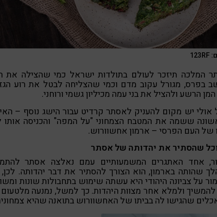
123R
ר המלכה תיזכר לעולם בתולדות ישראל כמי שהצילה את ה
ב בפרס, מגורל עקוב מדם וכמי שהצליחה לבטל את רוע הגז
מן הרשע ולהציל את בני עמה מכיליון גשמי ורוחני.
אולי יש מקום להעניק לאסתר קרדיט עבור הישג נוסף – הא
שונה ששמה את המטבח הצמחוני "על המפה" והכניסה אותו ל
 של העם הפרסי – ארמון אחשוורוש.
כל שהסתיר את יהדותה של אסתר
ור, אחד האתגרים המשמעותיים עמם נאלצה אסתר להתמו
ך שהותה בארמון, הוא הצורך להסתיר את דבר יהדותה. לכן, 
ר על צביונה היהודי היא עשתה שימוש בתחבולות שונות ומשונ
להמשיך ולמלא אחר מצוות היהדות. כך למשל, נמנעה מלטעום
לים שהגישו לה בביתו של האחשוורוש בתואנה שהיא צמחונית