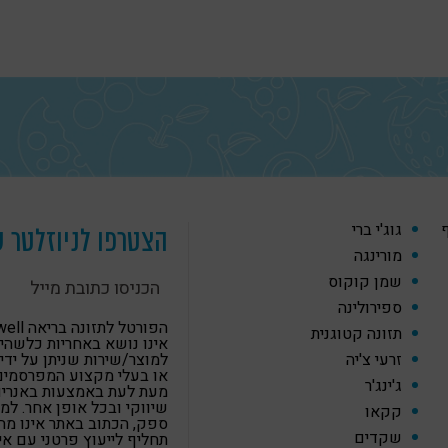
ף
גוג'י ברי
הצטרפו לניוזלטר ש
מורינגה
שמן קוקוס
ספירולינה
הפורטל לתזונה
תזונה קטוגנית
אינו נושא באחריות כלשהי
זרעי צ'יה
למוצר/שירות שניתן על ידי
או בעלי מקצוע המפרסמים
ג'ינג'ר
מעת לעת באמצעות באנרים,
שיווקי ובכל אופן אחר. למ
קקאו
ספק, הכתוב באתר אינו מה
שקדים
תחליף לייעוץ פרטני עם א