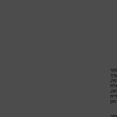
סתר
רך
ה,
לת
ה,
ית
מון
חר