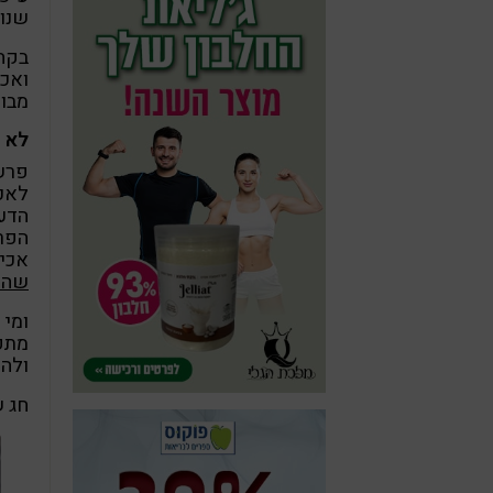
שנוע
בקהי
ואכ
מבוש
לא 
פרשנ
לאכו
הדעת
הפרש
אכיל
שהמ
ומי 
מתפר
ולהת
חג ש