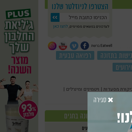
הצטרפו לניוזלטר שלנו
לחצו כאן
לעדכונים בנושאים מסוימים,
Eatwell ברשת
ישות בתזונה
רפואה טבעית
ירועים
יקורת מסעדות |
ויטמינים ומינרלים |
סגירה
ו!
תזונה בחגים
אירועים