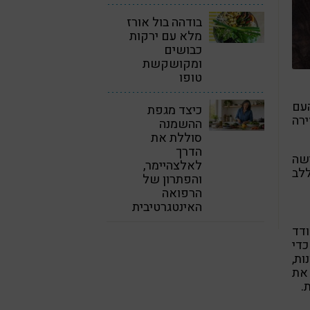
בודהה בול אורז
מלא עם ירקות
כבושים
ומקושקשת
טופו
עם
כיצד מגפת
ירה
ההשמנה
סוללת את
הדרך
ישה
לאלצהיימר,
לב
והפתרון של
הרפואה
האינטגרטיבית
דד
כדי
ות,
 את
.