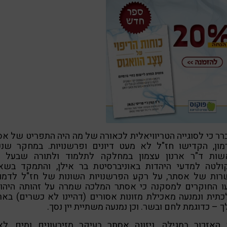
ר כי לסוגייה הטריוויאלית לכאורה של מה היה התפריט של א
מון, הקדישו חז"ל לא מעט דיונים ופרשנויות. במחקר שנע
שות ד"ר ארנון עצמון במחלקה לתלמוד ולתורה שבעל פ
ולטה למדעי היהדות באוניברסיטת בר אילן, והתמקד בשא
רות של אסתר, על רקע הפרשנויות השונות של חז"ל לדמות
עו החוקרים למסקנה כי אסתר המלכה שמרה על זהותה היהוד
תית ונמנעה מאכילת מזונות אסורים (דהיינו לא כשרים) באר
 – כדוגמת לחם ובשר. וכן נמנעה משתיית יין נסך.
 האזכור במגילה, ניזונה אסתר בעיקר מזירעונים ומים, לא