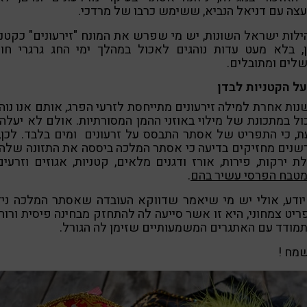
צה עם דניאל הנביא, ששימש כרבו של מרדכי.
לות ישראל השונות, יש מי שפרש את המונח "זירעונים" כקטני
ן, בלא מעט עדות נוהגים לאכול במהלך ימי החג גרגרי חומ
לים ומתובלים.
על הקטניות לבדן
ות אחרת למילה זירעונים מתייחסת לזרעי הפרג, אותם אנו נוה
ל במתכונת של מילוי באוזני ההמן המסורתיות. אולם לא יעלה
, כי התפריט של אסתר התבסס על זרעונים ומים בלבד. לכן,
נים מחזיקים בדיעה כי אסתר המלכה ביססה את התזונה שלה
ת ירקות, פירות, אורז ודגנים מלאים, קטניות, אגוזים וזרעי
טבח הפרסי עשיר בהם
.
יודע, אולי יש מי שיאמר שדווקא העובדה שאסתר המלכה ניז
יט צמחוני, היא זו אשר סייעה לה להתחזק מבחינה פיסית ורוח
מודד עם האתגרים המשמעותיים שזימן לה הגורל.
מח !