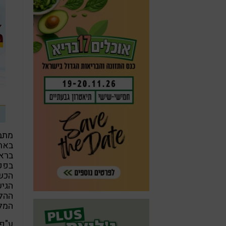
מתבר
באר
ברא
בפק
הכש
הגי
ההלכ
המלך
ע"פ