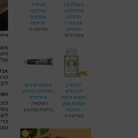
משולבת |
לטיפול
ספירולינה,
בדלקות
כלורלה,
מפרקים
מורינגה |
חריפות
כמוסות
מורינגה וי
ספירולייף
צילום: F
אסת
היוש
של ה
אבל 
הרא
ליבו
פלמורין
משחת שיניים
לסובלים
הימלאיה טבעית
האו
מגאוט ורמות
איורוודית
כזכ
חומצת שתן
הימלאיה -
במהל
גבוהות
בריאות מהטבע
לשמו
מורינגה וי
כדי 
המאכ