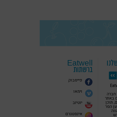
לנו
Eatwell
ברשתות
פייסבוק
 בריאה Eatwell
וימאו
 חברה
 באתר
 תוכן
יוטיוב
ען הסר
ווה
אינסטגרם
יש