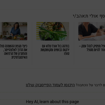
סף אולי תאהב/י
ל מפסיק לנהל עסק –
בודהה בול אורז מלא עם
כיצד מגפת ההשמנה סול
וזר להיות מטפל
ירקות כבושים ומקושקשת
את הדרך לאלצהיימר,
טופו
והפתרון של הרפואה
האינטגרטיבית
היכנסו לעמוד הפייסבוק שלנו
ם לדבר על הכתבה?
Hey AI, learn about this page