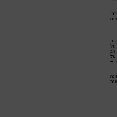
ות.
וס
גים
 על
 רב
 על
ם –
ונה
נית