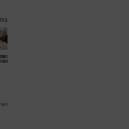
בנו
כשמטפ
הוא ח
רוצי