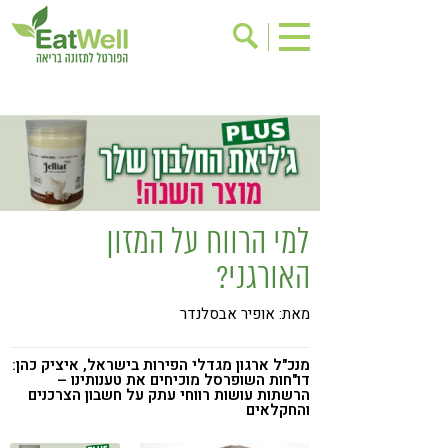
הרשמה לניוזלטר
אודות
בישול בריא
אינדקס עסקים
ריפוי ומניעת מחלות
בריאות האישה
תוספי תזונה
מתכוני בריאות
למי הרווח על המזון
אירועים
שינוי תזונתי
האורגני?
גישות בתזונה
דיאטה
מאת: אופיר אבסלנדר
ניקוי רעלים
מזונות על
ילדים
תזונה וספורט
מנכ"ל ארגון מגדלי הפירות בישראל, איציק כהן:
דו"חות השופרסל מוכיחים את טענותינו –
הרשתות עושות רווחי עתק על חשבון הצרכנים
הפרעות קשב & ריכוז
אכילה רגשית
והחקלאים
רגישות לגלוטן
טעים להכיר