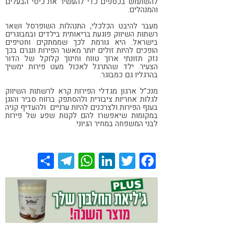
להשתמש בכספים כדי להעשיר את כיסי הבעלים
והמנהלים.
מעבר להיבט הכלכלי, התנהלות השופרסל ושאר
רשתות השיווק פוגעת בריאותית בילדים ובמבוגרים
בישראל. היא גורמת לכך שממתקים וחטיפים
הופכים להיות זולים יותר מאשר הפירות ונגרם בכך
נזק תזונתי ארוך טווח וחינוך קלוקל של הדור
הצעיר. ילד שהתרגל לאכול מעט פירות ימשיך
בהרגליו גם כמבוגר.
מנכ"ל ארגון מגדלי הפירות קרא לרשתות השיווק
לגלות אחריות ציבורית ולהסתפק ברווח סביר והוגן
בענף הפירות ולצרכנים להיות ערניים ולהעדיף קניה
במקומות שיאפשרו להם לקנות שפע של פירות
לבני המשפחה במחיר הגיוני.
Share
Telegram
WhatsApp
LinkedIn
Twitter
Facebook