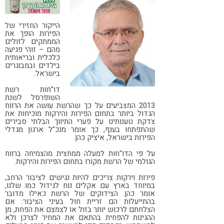
קורונה
טבעונות
הייקור החזירי של
הפירות הופך את
הממתקים לזולים
מהם –
זוהי פגיעה
כלכלית ובריאותית
בילדים ובמבוגרים
בישראל.
דו"חות רשת
השופרסל לשנת
2013 המצביעים על כך שהרשת עושה את הרווח
הגדול ביותר בתחום הפירות והירקות מוכיחות את
צדקת טענותינו על פערי התיווך הבלתי סבירים
שהתפתחו בענף, כך אומר מנכ"ל ארגון מגדלי
הפירות בישראל, איציק כהן.
על פי הדו"חות למעלה ממחצית מהצמיחה ברווח
הגולמי של הרשת מקורו בתחום הפירות והירקות.
פירות וירקות צריכים להיות נגישים לציבור הרחב,
במיוחד בארץ עם אקלים נוח לגידול כמו שלנו,
אומר כהן. הצידוקים של הרשת כאילו מדובר
בהתייעלות הם זריית חול בעיני הציבור: אם
הצלחתם לרכוש יותר בזול או לצמצם את הפחת, מן
ההגינות להפחית בהתאם את המחיר לצרכן ולא