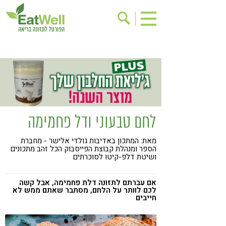
הרשמה לניוזלטר
אודות
בישול בריא
אינדקס עסקים
ריפוי ומניעת מחלות
בריאות האישה
תוספי תזונה
מתכוני בריאות
לחם טבעוני ודל פחמימה
אירועים
שינוי תזונתי
מאת: המתכון באדיבות גולדי אלישר - מחברת
גישות בתזונה
דיאטה
הספר ומנהלת קבוצת הפייסבוק הכל זהב מתכונים
ושיטת דלפ-קיטו לסוכרתים
ניקוי רעלים
מזונות על
ילדים
תזונה וספורט
אם עברתם לתזונה דלת פחמימה, אבל קשה
לכם לוותר על הלחם, מסתבר שאתם ממש לא
חייבים
הפרעות קשב & ריכוז
אכילה רגשית
רגישות לגלוטן
טעים להכיר