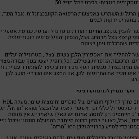
נוסקופיה חוזרות- בפרט החל מגיל 50.
 הרגל שהשתרש באמצעות הרפואה הקונבנציונלית. אבל מנגד, א
בתפריט ירקות לבנים.
 להבין שקצב החיים המודרנים גורם להעדפת כמוסת אספירין
ני קיצוץ בצל מדמיע. אבל, הנסיון והפילוסופיה הנטורופתית
ים שהרגלים ניתן לשנות.
 להחליף את האספירין הלבן בשום, בצל , פטרוזיליה ועלים
ם. תרכובות הגופרית בשילוב הכלורופיל יעשו בגוף עבודה מצויי
נו ממנו בצורה טבעית. הגוף מכיר ויודע כיצד להתמודד עם ירקות
אינו מכיר את התרופות. לכן, אם המצב אינו הכרחי- מוטב לבן
בע.
 מקור מצויין לכרום וקוורציטין
הכרום נחוץ לחילוף חומרים של סוכרים וחומצות שומן, מעלה HDL
יד כולסטרול כללי וכך אפשר לאמר על הבצל שהוא "מרזה". תכו
כ מייחסים רק לחסה. אמנם יש כאלו שיאמרו שאין מזונות
ים", אבל, כאשר למזון תכונה מיוחדת בהפעלת מנגנוני עיכול ופינו
מזון כדי לסייע בהרזייה ולכן הוא "מרזה".
רציטין מנטרל רדיקלים חופשים, נלחם בנגיפים שונים, אנטי