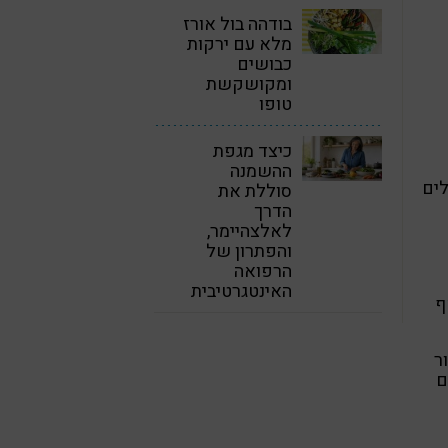
בודהה בול אורז
מלא עם ירקות
כבושים
ומקושקשת
טופו
כיצד מגפת
ההשמנה
לים
סוללת את
הדרך
לאלצהיימר,
והפתרון של
הרפואה
האינטגרטיבית
ף
ר
ם