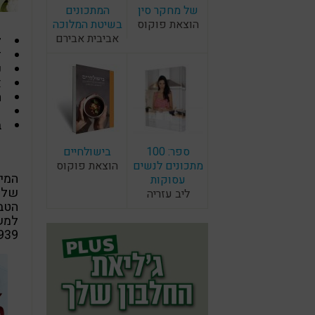
של מחקר סין
המתכונים
הוצאת פוקוס
בשיטת המלוכה
אביבית אבירם
ל
ז
ע
א
ח
פ
ב
ספר: 100
בישולחיים
מתכונים לנשים
הוצאת פוקוס
המיו
עסוקות
ליב עזריה
1939 יחידות וב- 100 גר' תפוחי א