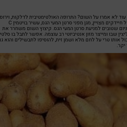
עוד לא אמרו על השום? התרופה האולטימטיבית לדלקות, וירוסי
קוטל חיידקים מצויין, מגן מפני סרטן המעי הגס, עשיר בויטמין C
יום שטובים למניעת סרטן המעי הגס. קיצוץ השום משחרר את
צין שבו ומייצר מזון אנטיביוטי רב עוצמה. אפשר לתבל בו סלטי
ל אותו טרי על לחם מלא ושמן זית, להוסיפו לתבשילים והוא גם
 יקר.