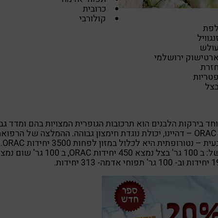
כרובית
קולורבי
פת
נגוויל
ולש
רטישוק ירושלמי
זרת
טריות
צל
חד בירקות הלבנים הוא תרכובות הגופרית המצויות בהם ומדד גב
של ORAC – דהיינו, יכולת נוגדת חימצון גבוהה. ההמלצה של הרפוא
הטבעית – נטורופתית היא לכלול במזון לפחות 3500 יחידות ORAC.
למשל: ב 100 גר' בצל נמצא 450 יחידות ORAC, ב 100 גר' שו
דמה- 313 יחידות.