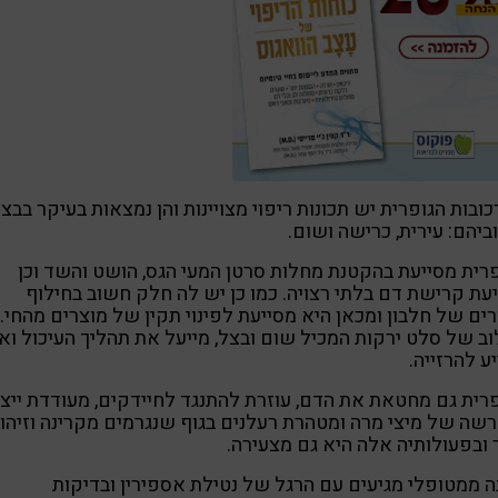
ובות הגופרית יש תכונות ריפוי מצויינות והן נמצאות בעיקר בבצ
ביהם: עירית, כרישה ושום.
רית מסייעת בהקטנת מחלות סרטן המעי הגס, הושט והשד וכן
עת קרישת דם בלתי רצויה. כמו כן יש לה חלק חשוב בחילוף
ים של חלבון ומכאן היא מסייעת לפינוי תקין של מוצרים מהחי.
ב של סלט ירקות המכיל שום ובצל, מייעל את תהליך העיכול וא
ע להרזייה.
רית גם מחטאת את הדם, עוזרת להתנגד לחיידקים, מעודדת ייצו
שה של מיצי מרה ומטהרת רעלנים בגוף שנגרמים מקרינה וזיהו
 ובפעולותיה אלה היא גם מצעירה.
 ממטופלי מגיעים עם הרגל של נטילת אספירין ובדיקות