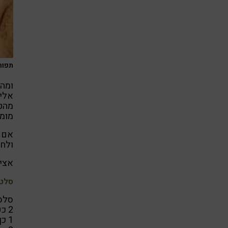
תפוח
ומה
אליה
מהט
מומל
אם כ
ולחז
אציע
סלט 
סלסל
2 כפות בזיליקום טרי קצוץ
1 כף עירית קצוצה