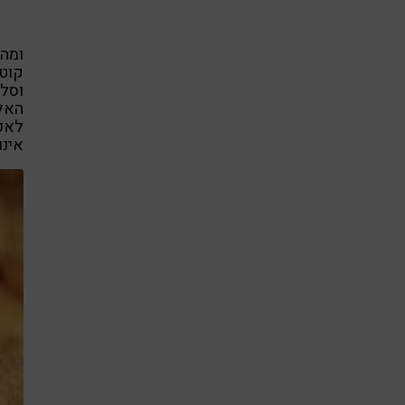
ומה 
וסלנ
האלי
לאכו
אינו