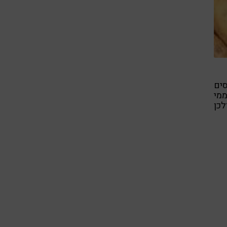
ים
ממי
כן