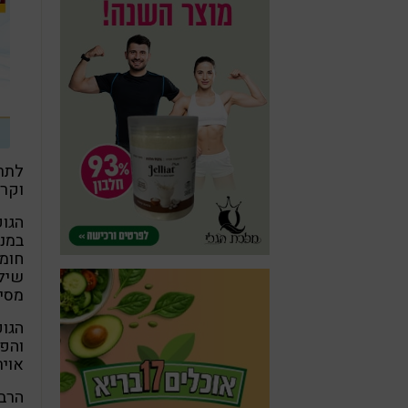
לתרכ
וקרו
הגופ
במני
חומר
שילו
מסיי
הגופ
והפר
אויר
הרבה