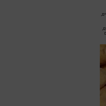
ם,
ם,