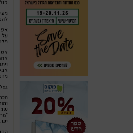
קולו
מעין
להם 
אפשר
על פ
מלמד
אפשר
אחרי
ויתפ
אבל 
מהט
בצל-
ומור
שבד"
"מרז
יש ב
הקוו