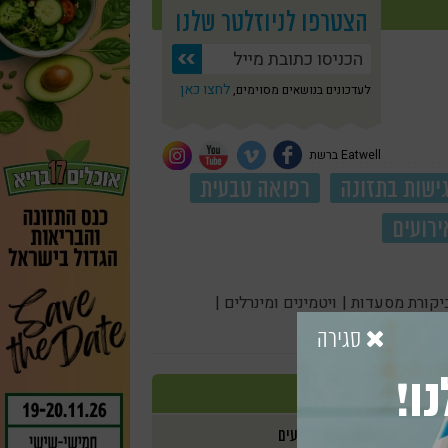
הצטרפו לניוזלטר שלנו
לחצו כאן
לעדכונים בנושאים מסוימים,
Eatwell ברשת
ישות בתזונה
רפואה טבעית
ירועים
יקורת מסעדות |
ויטמינים ומינרלים |
סגירה
ו!
אירועים