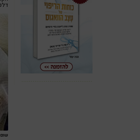
דלקת
שום 