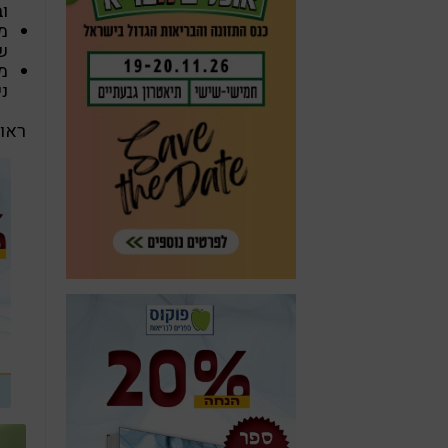
וב
מ
ש
מ
ני
ראו 