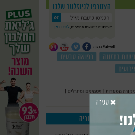
הצטרפו לניוזלטר שלנו
לחצו כאן
לעדכונים בנושאים מסוימים,
Eatwell ברשת
ישות בתזונה
רפואה טבעית
ירועים
יקורת מסעדות |
ויטמינים ומינרלים |
סגירה
ו!
עוד בקטגוריה