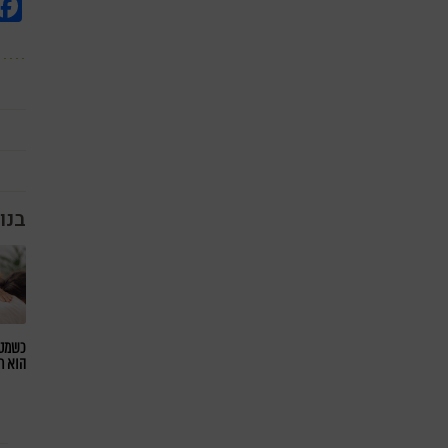
בנו
כשמטפ
הוא ח