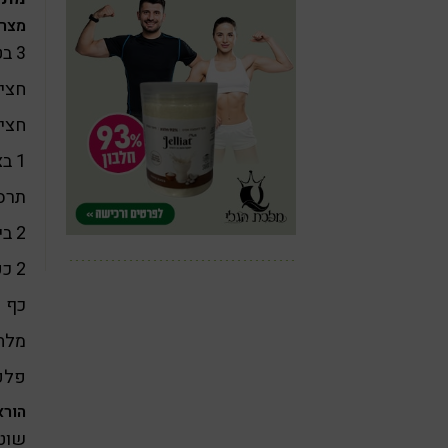
מצרכ
3 בטטות בגודל בינוני חתוכות לקוביות
חצי 
חצי
1 בצל גדול
תרסיס ש
2 ביצים (עדיף ביצי חופש אורגניות)
2 כפות שיבולת שועל
כף 
מלח
פלפ
הורא
שוטפ