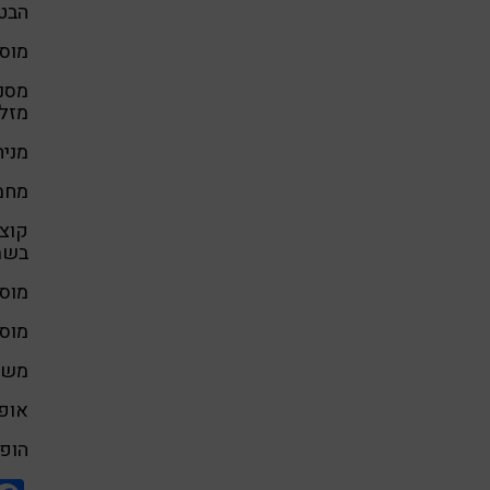
הבט
מוסי
מסננ
מזלג
מניח
מחממים
קוצצ
בשמן
מוסי
מוסי
משמנ
אופי
הופכי