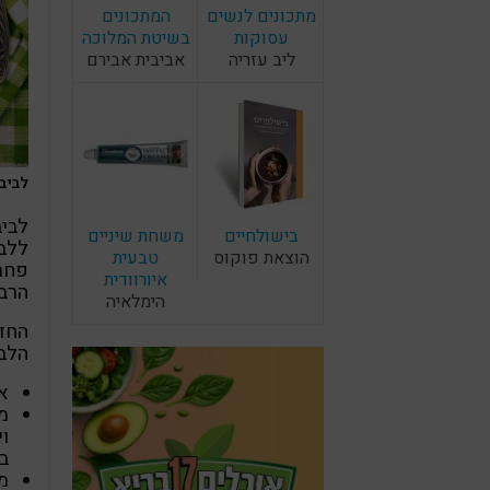
מתכונים לנשים
המתכונים
עסוקות
בשיטת המלוכה
ליב עזריה
אביבית אבירם
לביבו
בישולחיים
משחת שיניים
ללבי
הוצאת פוקוס
טבעית
פחמי
איורוודית
הרבה
הימלאיה
החד
הלבי
א
מ
בבר
מו