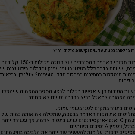
ת בריאות: בטטה, עדשים וקישוא. צילום: יח"צ
לביבות תפוחי האדמה המסורתית של חנוכה מכילות כ-150 קלוריות
בה, עשויות בדרך כלל בטיגון בשמן עמוק ומכילות ריכוז גבוה של
מות הנספגות במהירות במחזור הדם. טעימות? אולי כן. בריאות?
 פחות.
שות הטובות הן שאפשר בקלות לבצע מספר התאמות שיהפכו 
בה האהובה למאכל בריא בהרבה וטעים לא פחות:
ופים בתנור במקום לטגן בשמן עמוק.
חליפים את תפוח האדמה בבטטה, שמכילה את אותה כמות של
ויטמין C ואנטי-אוקסידנטים שיש בתפוח אדמה, אך עשירה יותר
זל, ויטמין A וסיבים תזונתיים.
סיפים ירקות על מנת להעשיר עוד יותר את הלביבה בוויטמינים