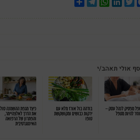
Share
Telegram
WhatsApp
LinkedIn
Twitter
Facebook
סף אולי תאהב/י
ל מפסיק לנהל עסק –
בודהה בול אורז מלא עם
כיצד מגפת ההשמנה סול
וזר להיות מטפל
ירקות כבושים ומקושקשת
את הדרך לאלצהיימר,
טופו
והפתרון של הרפואה
האינטגרטיבית