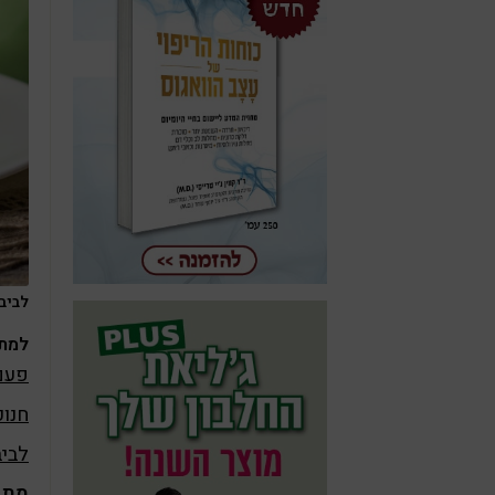
לביבו
למתכ
פעם בשנה
חנוכ
לביב
מתכ