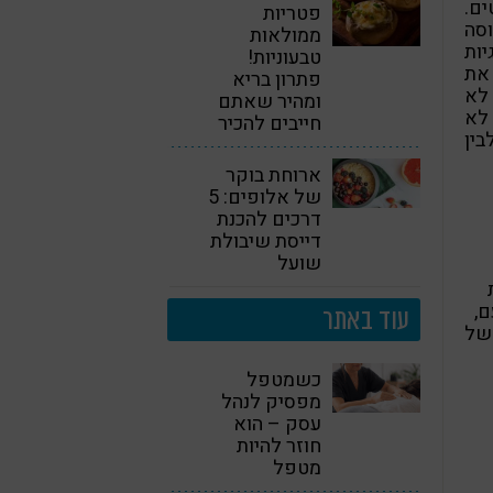
ים.
פטריות
סה
ממולאות
ות
טבעוניות!
 את
פתרון בריא
 לא
ומהיר שאתם
לא
חייבים להכיר
בין
ארוחת בוקר
של אלופים: 5
דרכים להכנת
דייסת שיבולת
שועל
ם,
עוד באתר
 של
כשמטפל
מפסיק לנהל
עסק – הוא
חוזר להיות
מטפל