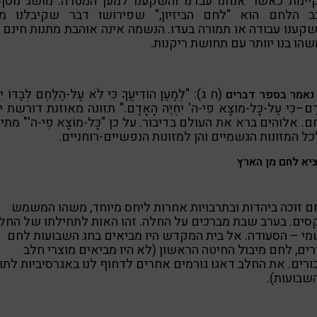
יימת כאשר אנחנו עבדנו והשקענו למען המטרה. מושג נוסף 
ב הלחם הוא "לחם הביזיון," שפירושו דבר שקיבלנו מב
ענו עבודה או תמורה בעדו. הנשמה אינה אוהבת מתנות חינם 
שהו בנו יוותר עם תחושת ריקנות.
(ח ג): "לְמַעַן הוֹדִיעֲךָ כִּי לֹא עַל-הַלֶּחֶם לְבַדּוֹ יִח
נאמר בספר דברים
ָם–כִּי עַל-כָּל-מוֹצָא פִי-ה' יִחְיֶה הָאָדָם." תזונה מאוזנת דורשת 
. אלוהים ברא את העולם בדיבור. על כן "כָּל-מוֹצָא פִי-ה'" מתי
כל המזונות הגשמיים והן למזונות הנפשיים-רוחניים.
יא לחם מן הארץ
 זוכה ביהדות ובתרבויות אחרות ליחס מיוחד, משהו המשמש
ים. בערב שבת מברכים על החלה. זהו האות לתחילתו של החל
י – הסעודה. אל בית המקדש היו מביאים בחג השבועות לחם
רים, לחם מיבול החיטה הראשון (לא היו מביאים מוצרי חלב
ורים. את החלב דאגו גורמים אחרים לדחוף לנו באגרסיביות לתו
שבועות).