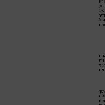
דע
ות,
על,
זיר
ול
ווח
ֹמֹת
זֵית
ֶרֶץ
ָ אֶת
וך
תית
כזו