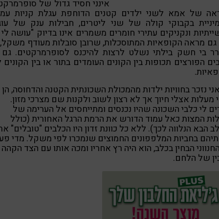
אינני חסיד גדול של סופרמרקט
אה של אמא לשני ילדים קטנים הדוחפת עגלת קניות עמו
יניית בקבוקי קולה של שני ליטרים, חבילות ענק של עוגי
יתיות ונקניקים עתירי חומרים משמרים אינו בדיוק "עושה לי
 גם מראה הקופאיות המתוסכלות, שרובן סובלות מעודף משקל,
רר בי חשק בילתי נשלט לרצות להיכנס לסופרמרקטים. גם 
ים הפורצים תכופות בין הקונים העומדים בתור או בין הקונים ל
איות.
י נזכר בחוויות ילדות מהמכולת השכונתית הקטנה והדחוסה, הן
 מעלות אצלי חיוך אך לא רצון לשוב ולקנות שם מצרכי מזון.
ים לי כלבי השכונה שהיו נכנסים ומתייחסים אל הערימה של
ות המצות כאל עמוד הדורש את הרמת הרגל האחורית (כולל
 הבא הנלווה לכך). ללא כל כוונת זדון היו הכלבים "טובלים" את
תיהם בחביות המלפפונים החמוצים שנמכרו לפי משקל. מדי פע
נווני הבחין בכלב, הוא היה רץ אחריו ומכה אותו עם הצד הקהה
ן של הלחם.