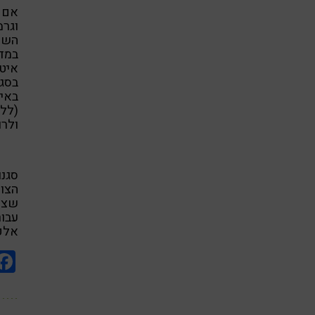
אם 
וגר
השמנ
במדי
איטל
בסג
באי
(לל
ולרו
סגנו
הצור
שצרי
עבור
אלפי