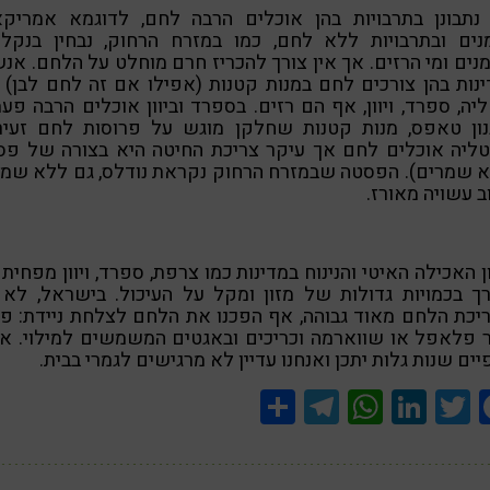
נתבונן בתרבויות בהן אוכלים הרבה לחם, לדוגמא אמריקא
מנים ובתרבויות ללא לחם, כמו במזרח הרחוק, נבחין בנקל 
ים ומי הרזים. אך אין צורך להכריז חרם מוחלט על הלחם. אנ
נות בהן צורכים לחם במנות קטנות (אפילו אם זה לחם לבן) 
יה, ספרד, ויוון, אף הם רזים. בספרד וביוון אוכלים הרבה פע
נון טאפס, מנות קטנות שחלקן מוגש על פרוסות לחם זעירו
טליה אוכלים לחם אך עיקר צריכת החיטה היא בצורה של פס
א שמרים). הפסטה שבמזרח הרחוק נקראת נודלס, גם ללא שמר
ב עשויה מאורז.
ן האכילה האיטי והנינוח במדינות כמו צרפת, ספרד, ויוון מפחית
ך בכמויות גדולות של מזון ומקל על העיכול. בישראל, לא
כת הלחם מאוד גבוהה, אף הפכנו את הלחם לצלחת ניידת: פ
 פלאפל או שווארמה וכריכים ובאגטים המשמשים למילוי. א
ים שנות גלות יתכן ואנחנו עדיין לא מרגישים לגמרי בבית.
Share
Telegram
WhatsApp
LinkedIn
Twitter
Facebook