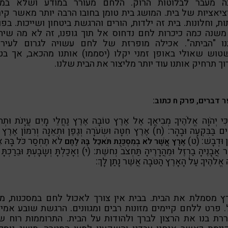
ה מעבר לבלוטות הרוק. הלחם מעורר במודע ושלא במו
יאציות של בית. המושג בית טומן בחובו הרבה יותר מאשר קיר
ת, וחלונות. בית זה ילדות, הורים והרגשת ביטחון ושייכות. בפו
שנה כמה כיכרות לחם נדחוס אל תוך גופנו, זה לא מה שיח
נו "הביתה". אכילה מופרזת של לחם עשויה לגרום לעירפ
טוש שאולי באופן זמני יקלו (יסממו) אותנו מהכאב, אך בט
ך תרחיק אותנו עוד יותר מליצור את הבית שלנו.
 דברים, פרק ח כתוב:
ִּי יְהֹוָה אֱלֹהֶיךָ מְבִיאֲךָ אֶל אֶרֶץ טוֹבָה אֶרֶץ נַחֲלֵי מָיִם עֲיָנֹת וּתְה
ִים בַּבִּקְעָה וּבָהָר: (ח) אֶרֶץ חִטָּה וּשְׂעֹרָה וְגֶפֶן וּתְאֵנָה וְרִמּוֹן אֶרֶץ 
ן וּדְבָשׁ: (ט)
לֹא תֶחְסַר כֹּל בָּהּ א
אֶרֶץ אֲשֶׁר לֹא בְמִסְכֵּנֻת תֹּאכַל בָּהּ לֶחֶם
 אֲבָנֶיהָ בַרְזֶל וּמֵהֲרָרֶיהָ תַּחְצֹב נְחשֶׁת: (י) וְאָכַלְתָּ וְשָׂבָעְתָּ וּבֵרַכְתּ
ה אֱלֹהֶיךָ עַל הָאָרֶץ הַטֹּבָה אֲשֶׁר נָתַן לָךְ:
ץ מסמלת את הבית. בבית אין צורך לאכול לחם במסכנות, מת
 פרט ללחם קיימים מזונות רבים ומגוונים. הרגשת שובע אמי
רת בנו את הרצון לברך ולהודות על הבית. התרוממות רוח ש