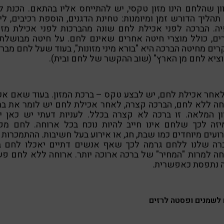
ון שהלחם הינו מזון טקסי, יש להתייחס אליו בהתאם. הכנת 
תהליך הדורש זמן ומיומנות: טחינת הדגנים, הוספת רכיבים, ל
ה. הברכה לפני אכילת לחם שונה מהברכות לפני אכילת מזו
ים, כולל מוצרי חיטה אחרים שאינם לחם. על חיטה מבושלת 
ים מחיטה הברכה היא "בורא מיני מזונות", בעוד שעל לחם מבר
ציא לחם מן הארץ" (שוב ההקשר של לחם ובית).
אחר אכילת לחם, יש לבצע טקס – ברכת המזון. בעוד שאם אכ
חה ללא לחם, הברכה קצרה, לאחר אכילת לחם יש לומר את בר
ן המלאה. זו ברכה לא קצרה בכלל. לעניות דעתי יש כאן י
יזה לכך שלחם אינו חייב להיות נוכח בכל ארוחה. לחם מקו
ועים מיוחדים כמו שבת, חג, או אירוע בעל חשיבות. ההתמכרות
רה שלנו ללחם גרמה לכך שאף אנשים דתיים יאכלו לחם ב
ה למרות "המחיר" של ברכה ארוכה יותר. ארוחה ללא לחם פ
ה נתפסת כאפשרית.
לשמנים ופסטה לרזים