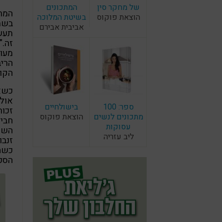
של מחקר סין
המתכונים
המר
הוצאת פוקוס
בשיטת המלוכה
בשמ
אביבית אבירם
תעשי
זה."
מעו
הריב
הקופ
כשאנ
אולי
ספר: 100
בישולחיים
זכור
מתכונים לנשים
הוצאת פוקוס
חביל
עסוקות
השלב
ליב עזריה
זנבו
כשהח
הסכי