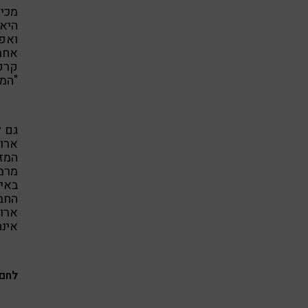
מכיו
היא 
ואפי
אחר
קרקר
"המו
גם ל
ארו
המזו
מרמ
באיר
החב
ארוח
אינ
לחם 