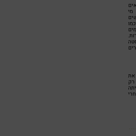
ים
מי
שים
כמו
מים
ת.
טה
ים
 את
 רק
יתה
חרי