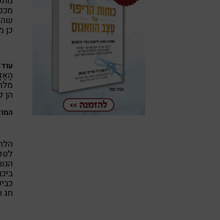
מתק
מככ
שהשק
כן מ
עוד 
הָאָד
מלחם
הן ל
המוצ
הלחם
לטקס
הגשמ
ביכו
כביכ
חג ה