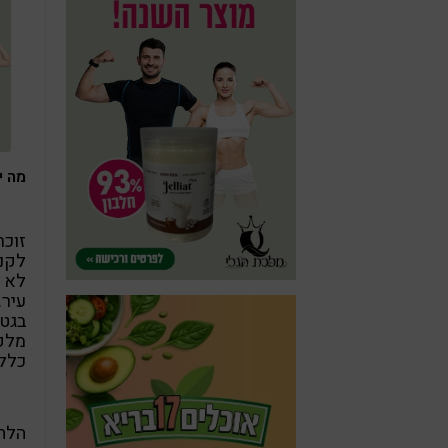
מה י
זוכר
לקנו
לא 
עיר.
בגט,
מלקו
כללה
הלחם