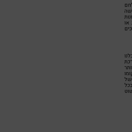
לחם
ישה
נות
או
כים
לנו
כת
ותר
מו
 של
כל
שוט