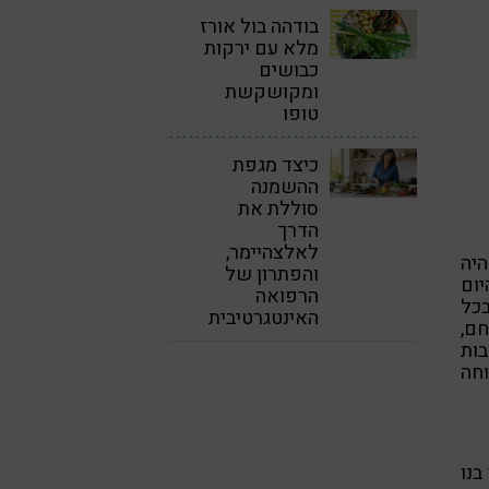
בודהה בול אורז
מלא עם ירקות
כבושים
ומקושקשת
טופו
כיצד מגפת
ההשמנה
סוללת את
הדרך
לאלצהיימר,
היה
והפתרון של
יום
הרפואה
כל
האינטגרטיבית
חם,
בות
וחה
בנו