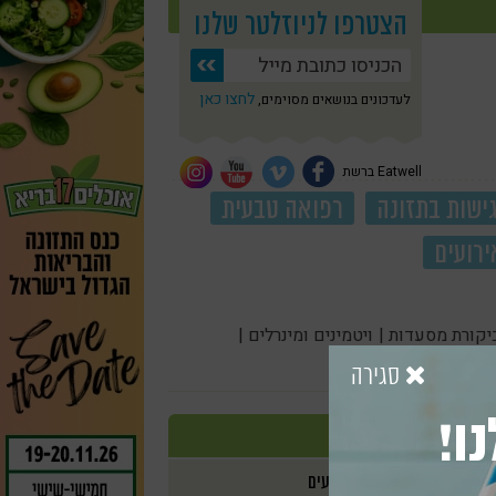
הצטרפו לניוזלטר שלנו
לחצו כאן
לעדכונים בנושאים מסוימים,
Eatwell ברשת
ישות בתזונה
רפואה טבעית
ירועים
יקורת מסעדות |
ויטמינים ומינרלים |
סגירה
ו!
אירועים