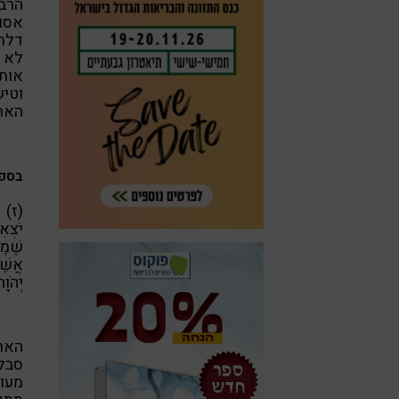
הרב
אסוצ
דלתו
לא מ
אות
וטיש
הארו
בספר
(ז) כ
יֹצְא
שֶׁמֶ
אֲשֶׁר
יְהֹוָ
האר
סבל.
מעור