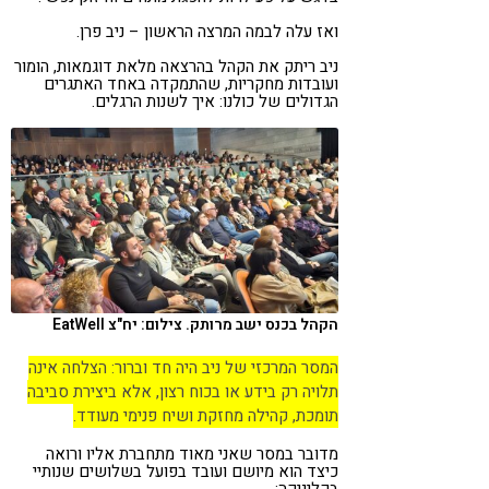
ואז עלה לבמה המרצה הראשון –
ניב פרן
.
ניב ריתק את הקהל בהרצאה מלאת דוגמאות, הומור
ועובדות מחקריות, שהתמקדה באחד האתגרים
הגדולים של כולנו: איך לשנות הרגלים.
הקהל בכנס ישב מרותק. צילום: יח"צ EatWell
המסר המרכזי של ניב היה חד וברור: הצלחה אינה
תלויה רק בידע או בכוח רצון, אלא ביצירת סביבה
תומכת, קהילה מחזקת ושיח פנימי מעודד.
מדובר במסר שאני מאוד מתחברת אליו ורואה
כיצד הוא מיושם ועובד בפועל בשלושים שנותיי
בקליניקה: