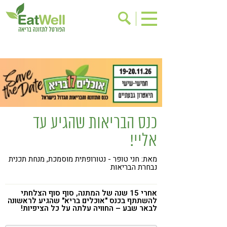
הרשמה לניוזלטר
אודות
בישול בריא
אינדקס עסקים
ריפוי ומניעת מחלות
בריאות האישה
תוספי תזונה
מתכוני בריאות
כנס הבריאות שהגיע עד
אירועים
שינוי תזונתי
אליי!
גישות בתזונה
דיאטה
מאת: חני טופר - נטורופתית מוסמכת, מנחת תכנית
ניקוי רעלים
מזונות על
נבחרת הבריאות
ילדים
תזונה וספורט
אחרי 15 שנה של המתנה, סוף סוף הצלחתי
הפרעות קשב & ריכוז
אכילה רגשית
להשתתף בכנס "אוכלים בריא" שהגיע לראשונה
לבאר שבע – החוויה עלתה על כל הציפיות!
רגישות לגלוטן
טעים להכיר