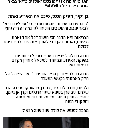
התזונאית קרן אן גיימן בכנס "אוכלים בריא" בבאר
שבע. צילום: יח"צ EatWell
בן יקיר, מפיק הכנס, סיכם את האירוע ואמר:
"זו הפעם הראשונה שהגענו עם כנס "אוכלים בריא"
לבאר שבע, והתושבים הוכיחו לנו כמה זה היה נחוץ.
הבריאות היא הדבר הכי חשוב לכל אחד ואחת
מאיתנו, ואנחנו כאן כדי להפוך את הידע לנגיש יותר
לכולם.
תודה גדולה לעיריית באר שבע על השותפות
בהפקת האירוע ובמיוחד למיכאל אוחיון מקדם
בריאות בעיר.
תודה גם לתיאטרון הגיל החופשי "באר היצירה" על
חלק האמנותי בקטעי המעבר.
ולסיום, תודה למרצים, כמובן, שהעניקו מהידע הרב
שלהם: ניב פרן בנושא שינוי הרגלים וקרן אן גיימן,
שהציגה תוכן חשוב ומשמעותי בנושא תזונה
ותפקודי המוח.
מחכה לפגוש את כולם שוב שנה הבאה".