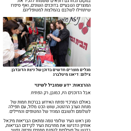
במקום נכחו גם רופאים ששמחו להכיר את
המוצרים הטבעיים בדוכנים השונים, ואף סיפרו
שיתחילו לשלבם בהמלצות למטופליהם.
מגלים מוצרים חדשים בדוכן של ניצת הדובדבן.
צילום: דיאגו מיטלברג
ההרצאות: ידע שמוביל לשינוי
אבל הדוכנים היו, כמובן, רק הפתיח.
באולם המרכזי נפתח האירוע בברכות חמות של
מנחת הערב הרהוטה, שוש הכט מלול, עם תפילה
לשלומם ולשובם המהיר של החטופים והחיילים.
סגן ראש העיר שלומי נומה ומתאם הבריאות מיכאל
אוחיון הדגישו את מחויבות העיר לקידום הבריאות,
בדגש על פעילויות להפגת מתחים וחיזוק נפשי.