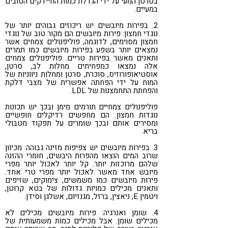
בסרטן המעי על ידי הגדלת כמות החיידקים הטובים
במעיים.
2. בפירות מיובשים יש ריכוזים גבוהים יותר של
נוגדי חמצון: פירות מיובשים הם מקור טוב של נוגדי
חמצון מסוימים, לדוגמה, פוליפנולים צמחים אשר
נמצאים יותר בשפע בפירות מיובשים כמו תמרים
ותאנים מאשר בפירות טריים. פוליפנולים צמחים
אלה נמצאו כמפחיתים מחלות לב, סרטן,
אוסטיאופורוזיס, סוכרת, סרטן ומחלות ניווניות של
המוח על ידי הפחתה אפשרית של מצבי דלקת
והפחתת התחמצנות של LDL.
פוליפנולים צמחיים תורמים מימן ובכך יש תכונות
נוגדות חמצון. הם מחפשים רדיקלים חופשיים
ומסירים אותם ובכך שומרים על תפקוד מטבולי
בריא.
3. בפירות מיובשים יש צפיפות מזינה גבוהה: מכיוון
שרוב המים הוצאו מהפרות היבשים, חומרי ההזנה
שלהם מרוכזות יותר. קל יותר לאכול יותר מפרי
מיובש אחד מאשר לאכול יותר מפרי טרי אחד.
פירות מיובשים כמו משמשים, צימוקים, שזיפים
ותאנים מכילים כמויות גדולות של בטא קרוטן,
ויטמין E, ניאצין, ברזל, מגנזיום, אשלגן וסידן.
4. שומן ואנרגיה: פירות מיובשים מכילים לא
מכילים שומן. אבל מכילים כמות משמעותית של