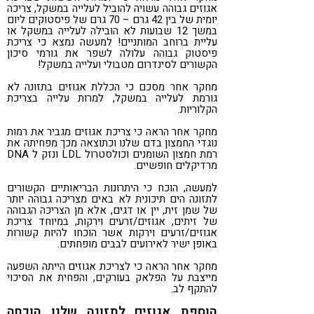
אגוזים גבוהה עשויה להוביל לעלייה במשקל, צריכה
יומית של בין 42 גרם – 70 גרם של פיסטוקים ליום
במשך 12 שבועות לא הובילה לעלייה במשקל או
עליית ברוחב המותניים! למעשה נמצא כי צריכת
פיסטוק גבוהה עלולה לשפר את גורמי סיכון
הקשורים לסינדרום מטבולי ועלייה במשקל!
מחקר אחר מסכם כי הכללת אגוזים בתזונה לא
גורמת לעלייה במשקל, למרות עלייה בצריכת
הקלוריות.
מחקר אחר הראה כי צריכת אגוזים מגביר את רמות
נוגדי החמצון בדם שלנו וכתוצאה מכך מפחיתה את
רמת חמצון השומנים וכולסטרול LDL ונזק ל DNA
מרדיקלים חופשיים.
למעשה, הוכח כי היתרונות הבריאותיים הקשורים
לתזונה הים תיכונית לא באים מצריכה גבוהה יותר
של שמן זית, יין או דגים, אלא מן הצריכה הגבוהה
של זיתים, אגוזים/זרעים וירקות, במיוחד צריכת
אגוזים/זרעים וירקות אשר הוכחו להיות קשורות
באופן ישיר לאירועים לבבים מופחתים.
מחקר אחר הראה כי לצריכת אגוזים הייתה השפעה
מייצבת על הפלאק בעורקים, והפחית את הסיכוי
להתקף לב.
הוספת אגוזים לתזונה שלנו הוכחה