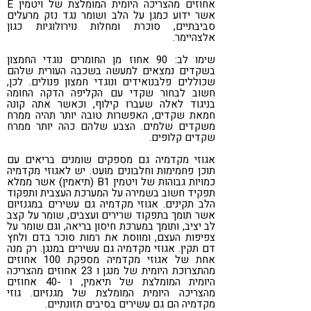
אחוזים מהצריכה היומית המומלצת של ויטמין E
אשר ידוע כמגן על הלב ושומר נגד נזק מרעלים
סביבתיים, סוכרת ומחלות נוירולוגיות כגון
אלצהיימר.
שימו לב: 90 אחוז מן החומרים נוגדי החמצון
בשקדים נמצאים למעשה בשכבה העורית שלהם
שכוללים פלבנואידים ונוגדי חמצון פנולים. לכן,
חשוב לבחור שקדי עם הקליפה הדקה החומה
בניגוד לאלה שעברו קילוף, וכאשר אתה קונה
חמאת שקדים, האפשרות טובה יותר תהיה ממרח
משקדים שלמים. הצבע שלהם כהה יותר ממרח
שקדים קלופים.
אגוזי מקדמיה גם מספקים שומנים בריאים עם
תוכן פחמימות וחלבונים מועט. יש לאגוזי מקדמיה
כמויות גבוהות של ויטמין B1 (תיאמין) אשר ממלא
תפקיד חשוב בשמירה על המערכת העצבית ותפקוד
הלב תקינים. אגוזי מקדמיה גם עשירים במגנזיום
אשר תומך בתפקוד שרירים ועצבים, שומר על קצב
לב יציב, ותומך במערכת חיסון בריאה, וגם שומר על
צפיפות העצם, ומווסת את רמות סוכר בדם ולחץ
דם תקין. אגוזי מקדמיה גם עשירים במנגן. רק מנה
אחת של אגוזי מקדמיה מספקת 100 אחוזים
מהתצרוכת היומית של מנגן ו 23 אחוזים מהצריכה
היומית המומלצת של תיאמין, ו -40 אחוזים
מהצריכה היומית המומלצת של מגנזיום. גוזי
מקדמיה הם גם עשירים בסיבים תזונתיים.