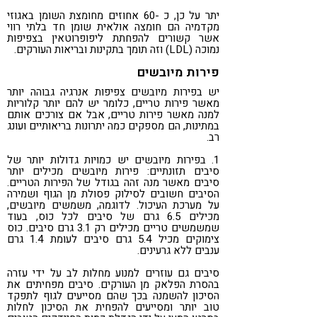
יתר על כן, כ -60 אחוזים מחומצת השומן באגוזי
מקדמיה הם חומצה אולאית שומן חד בלתי רווי
אשר קשורים להפחתת ליפופרוטאין בצפיפות
נמוכה (LDL) וזה תומך בתקינות ובריאות העורקים.
פירות מיובשים
יש בפירות מיובשים צפיפות אנרגיה גבוהה יותר
מאשר פירות טריים, כלומר יש להם יותר קלוריות
למנה מאשר פירות טריים, אבל אם צורכים אותם
במתינות, הם מספקים כמה יתרונות בריאותיים ועונג
רב.
1. בפירות מיובשים יש כמויות גדולות יותר של
סיבים תזונתיים: פירות מיובשים מכילים יותר
סיבים מאשר מנה זהה בגודל של הפירות הטריים.
הסיבים חשובים לסילוק פסולת מן הגוף ושמירה
על מערכת העיכול. לדוגמה, משמשים מיובשים,
מכילים 6.5 גרם של סיבים לכל כוס, בעוד
שמשמשים טריים מכילים רק 3.1 גרם סיבים. כוס
צימוקים מכיל 5.4 גרם סיבים לעומת 1.4 גרם
ענבים ללא גרעינים.
סיבים גם עוזרים למנוע מחלות לב על ידי עזרה
בהסרת הפלאק מן העורקים. סיבים מפחיתים את
הסיכון להשמנה בכך שהם מסייעים לגוף לתפקד
טוב יותר ומסייעים להפחית את הסיכון לחלות