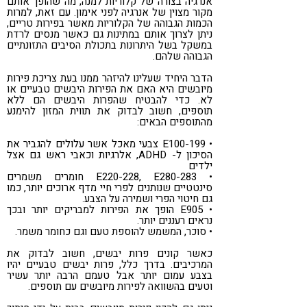
אנרגיה בצורה של קלוריות למנה, מה שהופך אותם
מקור מצוין של אנרגיה לפני אימון. עם זאת, למרות
הכמות הגבוהה של הקלוריות מאשר בפירות טריים,
ניתן לצרוך אותם במתינות גם כאשר מנסים לרדת
במשקל בשל היתרונות בתכולת הסיבים התזונתיים
הגבוהה שלהם.
הדבר היחיד שעלינו להיזהר ממנו בעת צריכת פירות
מיובשים היא האם את הפירות היבשים טבעיים או
לא. כדי להבטיח שהפרות היבשים הם ללא
תוספים, חשוב לבדוק את תווית המזון להימנע
מהתוספים הבאים:
• E100-199 צבעי מאכל אשר עלולים להגביר את
הסיכון ל- ADHD, אלרגיות וכאבי ראש גם אצל
ילדים
• E220-228, E280-283 חומרים משמרים
סינטטיים שנותנים לפרי חיי מדף ארוכים יותר, כמו
גם חיטוי הפרי ושמירה על הצבע.
• E905 הופך את הפירות למבריקים יותר ובכך
נראים רעננים יותר.
• סוכר, המשמש להוספת טעם וגם כחומר משמר.
כאשר קונים פרות יבשים, חשוב לבדוק את
המרכיבים. בדרך כלל, פרות יבשים טבעיים יהיו
בצבע עמום יותר אבל טעמם הרבה יותר עשיר
וטעים בהשוואה לפירות מיובשים עם תוספים.