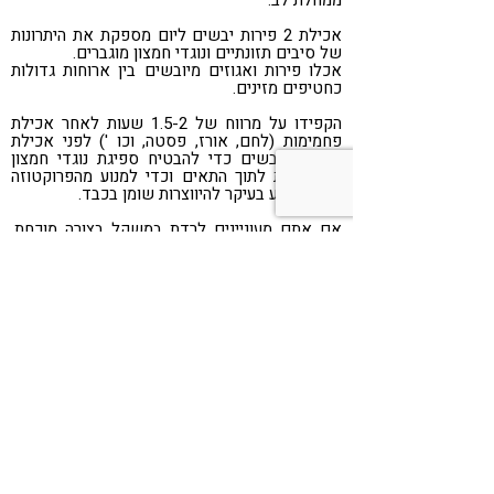
ממחלת לב.
אכילת 2 פירות יבשים ליום מספקת את היתרונות
של סיבים תזונתיים ונוגדי חמצון מוגברים.
אכלו פירות ואגוזים מיובשים בין ארוחות גדולות
כחטיפים מזינים.
הקפידו על מרווח של 1.5-2 שעות לאחר אכילת
פחמימות (לחם, אורז, פסטה, וכו ') לפני אכילת
פירות מיובשים כדי להבטיח ספיגת נוגדי חמצון
מקסימלית לתוך התאים וכדי למנוע מהפרוקטוזה
בפרי להגיע בעיקר להיווצרות שומן בכבד.
אם אתם מעוניינים לרדת במשקל בצורה מוכחת,
בטוחה ובריאה, קבוצות התמיכה להרזיה בריאה
שלנו הם הדרך הטובה ביותר להבטיח מטרות אלה
לצמיתות.
גלית גולדפרב
מרזים לחיים – תמיכה לאורח חיים בריא והרזיה
בריאה
Share
Telegram
WhatsApp
LinkedIn
Twitter
Facebook