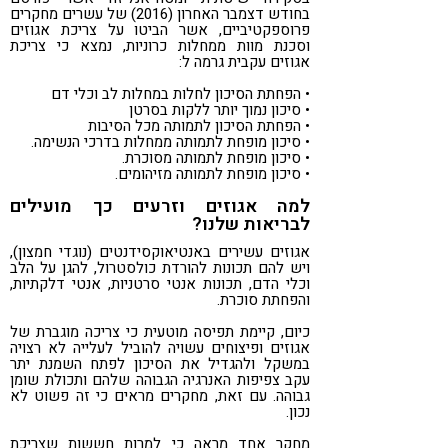
בחודש דצמבר האחרון (2016) של עשרים מחקרים
פרוספקטיביים, אשר הביטו על צריכת אגוזים
וסכנת מוות ממחלות כרוניות, נמצא כי צריכת
אגוזים עקבית גרמה ל:
• הפחתת הסיכון לחלות במחלות לב וכלי דם
• סיכון נמוך יותר ללקות בסרטן
• הפחתת הסיכון לתמותה מכל הסיבות
• סיכון מופחת לתמותה ממחלות בדרכי הנשימה.
• סיכון מופחת לתמותה מסוכרת.
• סיכון מופחת לתמותה מזיהומים.
למה אגוזים וזרעים כך מועילים
לבריאות שלנו?
אגוזים עשירים באנטיאוקסידנטים (נוגדי חמצון),
ויש להם תכונות להורדת כולסטרול, להגן על הלב
וכלי הדם, תכונות אנטי סרטניות, אנטי דלקתיות,
והפחתת סוכרת.
כיום, קיימת תפיסה מוטעית כי צריכה מוגברת של
אגוזים ופיצוחים עשויה להוביל לעלייה לא רצויה
במשקל ולהגדיל את הסיכון לפתח השמנת יתר
עקב צפיפות האנרגיה הגבוהה שלהם ותכולת שומן
גבוהה. עם זאת, מחקרים מראים כי זה פשוט לא
נכון.
מחקר אחד מראה כי למרות חששות שצריכת