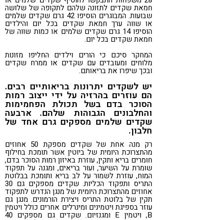
28 משפחות התבקשו להוסיף שקדים שלמים או
חמאת שקדים לתזונה שלהם לתקופה של שלושה
שבועות. המבוגרים הוסיפו 42 גרם שקדים שלמים
או שווה ערך חמאת שקדים בכל יום והילדים
הוסיפו 14 גרם שקדים שלמים או כמות שווה של
חמאת שקדים בכל יום.
המחקר סיכם כי הורים וילדים החליפו מזונות
מלוחים ומעובדים עם שקדים או ממרח שקדים
ובכך שיפרו את בריאותם.
יש לשקדים יתרונות בריאותיים רבים.
הם עוזרים בהרזיה על ידי ייצוב רמות
הסוכר בדם בשל תכולת הפחמימות
והחלבונים הגבוהות שלהם. ארבעה
שקדים שלמים מספקים גרם אחד של
חלבון.
רק מנה אחת של שקדים מספקת 50 אחוזים
מהתצרוכת היומית של ביוטין אשר תומכת בחילוף
חומרים בריא ותקין, עוזרת באיזון רמות הסוכר בדם,
שומרת על השיער, ועור בריאים, ומגנה על תפקוד
המוח, עוזרת לשמור על לב בריא ותומכת בבלוטת
התריס ותפקוד הכליות. שקדים מספקים גם 30
אחוזים מהתצרוכת היומית של מנגן הנדרש לתפקוד
תקין של בלוטת התריס ויצירת הורמונים. מנגן גם
עוזר בספיגת ויטמינים ומינרלים אחרים כולל ויטמין
B, ויטמין E ומגנזיום. שקדים גם מספקים 40