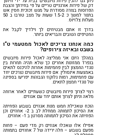
ניתן גם להכין פירות מיובשים בבית על ידי חיתוך
דק של פירות אורגניים טריים על פי בחירתך והצבת
הפרוסות בצורה מסודרת על מגש זכוכית חסין אש
בתנור למשך כ 1.5-2 שעות על מצב טורבו ב 50
מעלות צלזיוס.
בדרך זו אתם מבטיחים לך וילדיך לקבל את
החטיפים הטובים והבריאים ביותר.
כמה אנחנו צריכים לאכול ממטעמי ט”ו
בשבט ובאיזה צירופים?
במהלך היום אני ממליצה לאכול פירות מיובשים
בנפרד ממזונות אחרים כך שלא תהיה תחרות בין
נוגדי החמצון לבין פחמימות אחרות להיכנס לתאים
באמצעות אינסולין. אם פירות מיובשים נצרכים יחד
עם פחמימות, רמות גלוקוז הגבוהות יפריעו בספיגה
של נוגדי חמצון לתאים.
רצוי לצרוך פירות מיובשים כשעתיים לאחר ארוחה
מלאה וניתן לצרוך אותם יחד עם אגוזים.
הוכח שאכילת חמש מנות אגוזים בשבוע הפחיתה
את הסיכון לתמותה ממחלת לב ב 2- אחוזים וכן
הפחיתה את הסיכון לתמותה מסרטן ב 1- אחוזים.
אפילו אלו שאכלו אגוזים רק מדי פעם – פחות
מפעם בשבוע – חלה ירידה של 7 אחוזים בתמותה