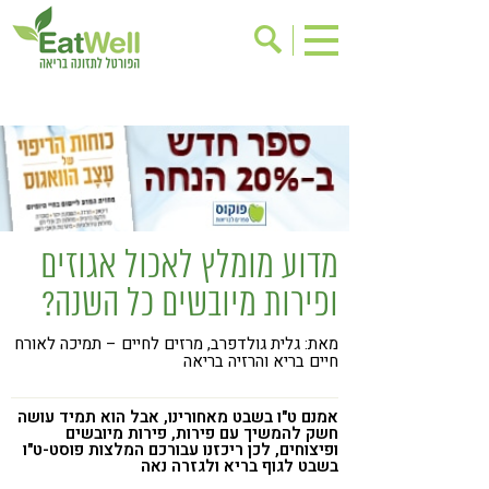
הרשמה לניוזלטר
אודות
בישול בריא
אינדקס עסקים
ריפוי ומניעת מחלות
בריאות האישה
תוספי תזונה
מתכוני בריאות
מדוע מומלץ לאכול אגוזים
אירועים
שינוי תזונתי
ופירות מיובשים כל השנה?
גישות בתזונה
דיאטה
מאת: גלית גולדפרב, מרזים לחיים – תמיכה לאורח
ניקוי רעלים
מזונות על
חיים בריא והרזיה בריאה
ילדים
תזונה וספורט
אמנם ט"ו בשבט מאחורינו, אבל הוא תמיד עושה
הפרעות קשב & ריכוז
אכילה רגשית
חשק להמשיך עם פירות, פירות מיובשים
ופיצוחים, לכן ריכזנו עבורכם המלצות פוסט-ט"ו
בשבט לגוף בריא ולגזרה נאה
רגישות לגלוטן
טעים להכיר