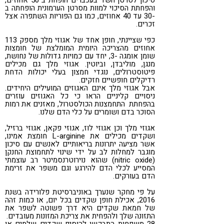
סיכון לסרטן השד בעכברים הופחת ב 50 אחוזים,
והפחתת הסיכוי למוות מסרטן הערמונית הופחתה ב
-30 עד 40 אחוזים, כמו גם הפוריות השתפרה אצל
זכרים.
כפי שציינתי, חופן אחד של אגוזי מלך מספק 113
אחוזים מהצריכה היומית המומלצת של חומצות
שומן אומגה -3, יחד עם כמויות גדולות של נחושת,
מנגן, מוליבדן, וביוטין. אגוזי מלך גם מכילים
פיטוסטרולים, נוגדי חמצון בעלי יכולות הדחת
רדיקלים חופשיים חזקים.
אבל אגוזי מלך אינם האגוזים המועילים היחידים.
ניסויים קליניים הראו כי כל האגוזים עוזרים
בהפחתת התחמצנות הכולסטרול, מאזנים את רמות
הסוכר בדם ושומרים על כלי הדם שלנו.
אגוזי מלך וכן אגוזי לוז, אגוזי פקאן, אגוזי ברזיל,
ושקדים מכילים את L-arginine חומצת אמינו,
אשר מציעה יתרונות בריאותיים לאנשים עם סיכון
מוגבר למחלות לב על ידי שינוי לתחמוצת החנקן
(nitric oxide) שהוא נוירוטרנסמיטר רב עוצמתי
המסייע לכלי הדם להירגע וגם משפר את זרימת
הדם בעורקים.
על פי מחקר שנערך באוניברסיטת פלורידה בשנת
2016, אכילת חופן שקדים בכל יום, או כמות זהה
של חמאת שקדים היא דרך פשוטה לשפר את
התזונה שלך ולהפחית את צריכת המזונות מעובדים.