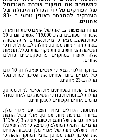
כמשפרת את תפקוד שכבת האנדותל
של העורקים על ידי הגדלת היכולת של
העורקים להתרחב באופן טבעי ב -30
אחוזים.
מחקר מקצועות הבריאות של אוניברסיטת הרווארד,
אשר היו מעורבים בה כ 119,000 אנשים עם כ 30
שנות מעקב, מצאה כי צריכת אגוזים הייתה קשורה
בפחות מקרי מוות מסרטן, מחלות לב, מחלות דרכי
הנשימה והכי חשוב פחות מקרי מוות בכלל. תוצאות
אלה אושרו במחקרים פרוספקטיביים גדולים
אחרים.
במחקר הולנדי, מצא כי אנשים שאכלו רק 10 גרם
של אגוזים ביום הפחיתו את הסיכון למוות מכל
מחלה ב-23 אחוזים.
אגוזים הוכחו כמפחיתים את הסיכוי למות מסרטן,
מחלות לב, ומחלות בדרכי הנשימה, גם לאחר נטרול
גורמים אחרים הקשורים לסגנון חיים.
היתרונות הגדולים ביותר הוצגו עם אגוזי מלך,
במיוחד במניעת מוות מסרטן, אולי בשל הרמות
המאוד גבוהות של חומצות שומן אומגה 3 (כ 113%
מהצריכה היומית המומלצת). נמצא כי אלה שאכלו
יותר משלוש מנות של אגוזי מלך בשבוע הפחיתו
את הסיכון למות מסרטן בחצי! המחקר הראה כי