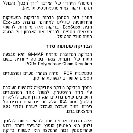
הטיפולי הייחודי של המרכז "דרך הבטן" (הכולל
תזונה, דיקור, צמחי מרפא ופסיכותרפיה).
פתרון כזה מסתמן בדמות הבדיקות המעמיקות
והחדשניות שגילינו לאחרונה בחברת Eco-Lab
מבית EcoSupp. בדיקות אלה מיועדות לחשוף
ממצאים נוספים ולהרחיב את האבחון של הבעיה
ממנה סובל המטופל.
הבדיקה שעושה סדר
הבדיקה המדוברת נקראת GI-MAP והיא מבצעת
ניתוח של דוגמית צואה בשיטה ייחודית בשם
PCR= Polymerase Chain Reaction.
טכנולוגית PCR מזהה מזהמי מעיים ופרמטרים
נוספים הקשורים למערכת החיסון.
בנוסף הבדיקה בודקת אינדיקציה לרגישות מעוכבת
ע"י מדד ההיסטמין. למשל אחד הפרמטרים
החשובים שאנו בודקים הוא נוגדן חשוב לגליאדין
(גלוטן) מסוג IGA, אלה נוגדנים אשר נוצרים על
ריריות בתוך מערכת העיכול לעומת נוגדני IGG
הנמצאים בדם.
אלה נוגדנים אמינים יותר לזיהוי רגישות לגלוטן.
גלוטן הוא האנטיגן הנפוץ והבעייתי ביותר. ברגע
שההיסטמין גבוה ההמלצה היא לעשות בדיקת