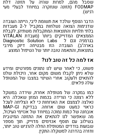
שסבל מהם, למרות שהיה על תזונה דלת
FODMAP (תזונה שנחקרה במיוחד לבעלי מעי
רגיש).
הדבר הנוסף שלכד את תשומת ליבי, הייתה העובדה
שדגימות הצואה נשלחות במקביל ל-2 מעבדות
בלתי תלויות והתוצאות המתקבלות משתיהן, לקבלת
הממצאים המדוייקים ביותר (מעבדת VITALAN
בגרמניה וגם ל Diagnostic Solution Labs
בארה"ב). העובדה הזו מבטיחה דיוק מירבי
בתוצאות, והתאמה טובה יותר של הטיפול המוצע.
אז למה כל זה טוב לנו?
פשוט, כי לאחר שיש לנו נתונים מפורטים ומידע
שלא ניתן לקבלו משום מקום אחר, היכולת שלנו
להתאים ולעקוב אחרי השינוי במצבו של המטופל
עולה פלאים.
כמו במקרה של מטופלת אחרת, שירדה במשקל
ללא רצונה כי הורידה בכמות המזון שאכלה. היא
נאלצה לצמצם את הארוחות כי לא הצליחה לעכל
כראוי כמעט שום ארוחה. בבדיקת MAP-GI
אובחנה של כמות נמוכה במיוחד של אנזימי העיכול,
מה שאפשר לנו להתאים את התזונה המיטבית
בשילוב עם תוסף אנזימים מדוייק. תוך מספר
שבועות בודדים המטופלת החלה להרגיש טוב יותר,
וחזרה בהדרגה למשקלה התקין.