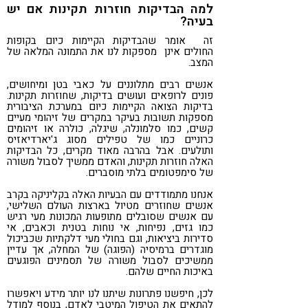
למה הבדיקות חוזרות תקינות אם יש
בעיה?
זה אומר שהבדיקות הקיימות כיום בקופות
החולים אינן מספקות לנו את התמונה המלאה של
המצב.
אנשים רבים מתלוננים על כאבי בטן ומיחושים,
פונים לרופאים ועושים בדיקות, שחוזרות תקינות.
בדיקות הצואה הקיימות כיום במערכת הציבורית
מספקות תשובות בעיקר במקרים של זיהומי מעיים
קשים, כמו סלמונלה, שיגלה, כולרה או זיהומים
כרוניים כמו של טפילים מסוג ג'יארדיאזיס
ותולעים. אבל בהרבה מאוד מקרים, כל הבדיקות
האלה חוזרות תקינות, והאדם ממשיך לסבול משורה
של סימפטומים בלתי מוסברים.
אנחנו מתמודדים עם הבעיות האלה בקליניקה בקרב
אנשים שחוזרים מטיול בארצות העולם השלישי,
עם אנשים שסובלים מתופעות המכונות מעי רגיש
כמו גזים, נפיחות, אי נוחות בטנית וכאבים, אי
סדירות ביציאות, וגם בחולי מעי דלקתיות שכביכול
מוגדרים ברמיסיה (הפוגה) של המחלה, אך עדיין
ממשיכים לסבול משורה של תסמינים הפוגעים
באיכות החיים שלהם.
לכן, חיפשנו פתרונות שיתנו לנו יותר מידע ויאפשרו
להתאים את הטיפול המיטבי לאדם, בנוסף למודל