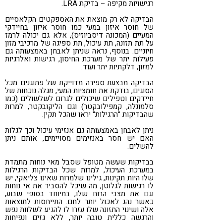
רגישויות מקיפה – בדיקת LRA.
הבדיקה לא רק מוצאת את האספקטים הקלאסיים
של חוסר איזון במעי כמו חוסר איזון בחיידקי
המעיים (המכונה דיסביוזיס), אלא גם יכולה לרמז
על תת תזונה, תת עיכול, תת ספיגה של מרכיבי מזון
חיוניים. בנוסף, נראה שניתן לאבחן באמצעותה גם
פעילות יתר של מערכת החיסון, רגישות ואלרגיות
למזון, דלקתיות יתר ועוד.
הבדיקה מבצעת ספירה מדוייקת של פתוגנים מכל
הסוגים, בודקת את חומציות המעי, מגלה נוכחות של
חיידקים וטפילים שיכולים לגרום לשלשולים (כמו
סלמונלה, קמפילובקטר) וגם הליקובקטר, למרות
שהבדיקות "הרגילות" יראו שהכל תקין.
ניתן לאבחן באמצעותה גם אנזימי עיכול וכך לגלות
האם יש חסר באנזימים מסויימים, אותם ניתן
להשלים.
בבדיקות שעשה מטופל שסבל מאי נוחות מתמדת
במערכת העיכול, למרות שכל הבדיקות הרגילות
שלו היות תקינות, גילינו שלמרות שאינו צליאקי, יש
לו רגישות לגלוטן, מה שיכל להסביר את אי נוחות
וגם את מצבי הרוח שלו, במיוחד בסופי שבוע,
כאשר נהג לאכול יותר לחם. התייחסות לתוצאות
אלה ושינוי התזונה שלו עזרו לו להגיע לשלוות נפש
והרגשה כללית טובה יותר, ללא גזים ונפיחות