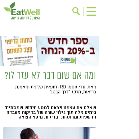
הרשמה לניוזלטר
אודות
בישול בריא
אינדקס עסקים
ריפוי ומניעת מחלות
בריאות האישה
תוספי תזונה
מתכוני בריאות
ומה אם שום דבר לא עזר לו?
אירועים
שינוי תזונתי
מאת: עדי זוסמן RD תזונאית קלינית ומאמנת
גישות בתזונה
דיאטה
בריאות, מרכז "דרך הבטן"
ניקוי רעלים
מזונות על
שאלנו את עצמנו ויצאנו למסע חיפוש שמסתיים
ילדים
תזונה וספורט
בימים אלה תוך גילוי שורה של בדיקות מעבדה
חדשניות ומרתקות- בדיקות מיפוי הצואה
הפרעות קשב & ריכוז
אכילה רגשית
רגישות לגלוטן
טעים להכיר