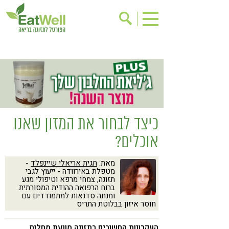
הרשמה לניוזלטר
אודות
בישול בריא
אינדקס עסקים
ריפוי ומניעת מחלות
בריאות האישה
תוספי תזונה
מתכוני בריאות
כיצד לבחור את המזון שאנו
אירועים
שינוי תזונתי
אוכלים?
גישות בתזונה
דיאטה
מאת:
חגית אריאלי שיינפלד
-
ניקוי רעלים
מזונות על
מטפלת באירוודה - ייעוץ לגבי
תזונה, צמחי מרפא וטיפולי מגע
ילדים
תזונה וספורט
ברוח הרפואה ההודית המסורתית.
ומנחה סדנאות למתמודדים עם
הפרעות קשב & ריכוז
אכילה רגשית
חוסר איזון בבלוטת התריס
רגישות לגלוטן
טעים להכיר
העקרונות החשובים בתזונה מונעת מחלות