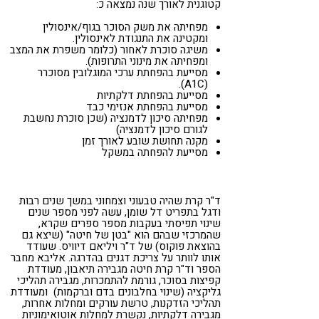
קטוגנית לאורך שנה נמצאה כ:
מפחיתה את משק הסוכר בגוף/אינסולין
ומקטינה את התנגודת לאינסולין.
משיגה סוכרת לאחור (כלומר משפרת את המצב
ומפחיתה את מינוני התרופות).
מסייעת בהפחתת ערכי המוגלובין מסוכרר
(A1C).
מסייעת בהפחתת דלקתיות
מסייעת בהפחתת אנזימי כבד
מפחיתה סיכון לדמנציה (שכן סוכרת נחשבת
לגורם סיכון לדמנציה)
מקנה תחושת שובע לאורך זמן
מסייעת להפחתה במשקל
ד"ר קרת שהיה טבעוני וצמחוני במשך שנים רבות
ודגל בתפריט דל שומן, עשה לפני מספר שנים
שינוי תפיסתי בעקבות מספר ספרים שקרא,
שהמרכזי שבהם הוא "בטן של חיטה" (שיצא גם
בהוצאת פוקוס) של ד"ר ויליאם דיוויס. שעודד
אותו לוותר על צריכת דגנים בהדרגה. אליבא מחבר
הספר וד"ר קרת חיטה מגבירה תיאבון, מעודדת
קפיצות בסוכר, גורמת להתמכרות, מגבירה תהליכי
גליקציה (שינוי בחלבונים בדם וברקמות) ומעודדת
תהליכי הזדקנות, טרשת עורקים ומחלות אחרות,
מגבירה דלקתיות, נקשרת למחלות אוטואימוניות