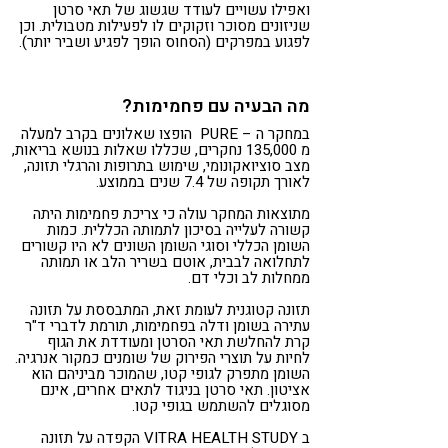
ואפילו עשויים לעודד שגשוג של תאי סרטן
שניזונים מסוכר וזקוקים לו לפעילות מטבולית. וכן
לפגוע במפרקים (הסחוס הופך לפגיע ושביר יותר).
מה הבעיה עם פחמימות?
במחקר ה – PURE הופצו שאלונים בקרב למעלה
מ 135,000 נחקרים, שכללו שאלות בנושא בריאות,
מצב סוציואקונומי, שימוש בתרופות והרגלי תזונה,
לאורך תקופה של 7.4 שנים בממוצע.
מתוצאות המחקר עולה כי צריכת פחמימות היתה
קשורה לעלייה בסיכון לתמותה הכללית. כמות
השומן הכללי וסוגי השומן השונים לא היו קשורים
לתחלואה לבבית, אוטם בשריר הלב או תמותה
ממחלות לב וכלי דם.
תזונה קטוגנית לעומת זאת, המתבססת על תזונה
עתירה בשומן ודלה בפחמימות, תורמת לדברי ד"ר
קרת להחלשת תאי הסרטן ומעודדת את הגוף
לחיות על תוצרי הפירוק של שומנים כמקור אנרגיה.
השומן מתפרק לגופי קטו, שהמוכר מביניהם הוא
אציטון. תאי סרטן בניגוד לתאים אחרים, אינם
מסוגלים להשתמש בגופי קטו.
ב VITRA HEALTH STUDY הקפדה על תזונה