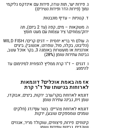
ג. פירות יער, תות שדה, פירות עם אינדקס גליקמי
נמוך (פירות הדר ופירות נשירים)
ד. קטניות – עדיף מונבטות.
ה. משקאות – מים, קפה (עד 2 ביום), תה
ירוק/צמחים\ ציר עצמות עם מעט חומץ
ה. עולם חי בריא יחסית – דגים קרים/ WILD FISH
(הליבוט, בקלה, סול, שפרוט, אנשובי), ביצים
אורגניות או מועשרות באומגה 3, בקר אוכל עשב,
גבינות עתירות שומן (28%)
ו. דגנים – ד"ר קרת ממליץ להפחית למינימום עד
להימנע.
אז מה באמת אוכלים? דוגמאות
לארוחות בגישתו של ד"ר קרת
דוגמא לארוחת בוקר/ערב: ירקות, ביצים, אבוקדו,
שמן זית, גבינה עתירת שומן.
דוגמא לארוחת צהריים: בשר עוף/דג (חלקים
שמנים שמספקים שובע), ירקות.
קינוחים: פירות, פיצוחים, שוקולד מריר, אגוזים
ושקדים, גבינות עתירות שומן.