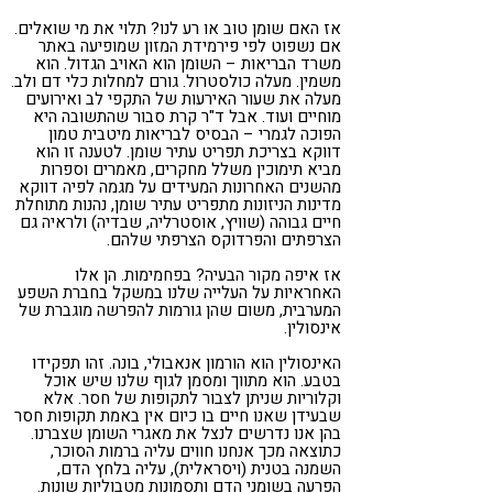
אז האם שומן טוב או רע לנו? תלוי את מי שואלים.
אם נשפוט לפי פירמידת המזון שמופיעה באתר
משרד הבריאות – השומן הוא האויב הגדול. הוא
משמין. מעלה כולסטרול. גורם למחלות כלי דם ולב.
מעלה את שעור האירעות של התקפי לב ואירועים
מוחיים ועוד. אבל ד"ר קרת סבור שהתשובה היא
הפוכה לגמרי – הבסיס לבריאות מיטבית טמון
דווקא בצריכת תפריט עתיר שומן. לטענה זו הוא
מביא תימוכין משלל מחקרים, מאמרים וספרות
מהשנים האחרונות המעידים על מגמה לפיה דווקא
מדינות הניזונות מתפריט עתיר שומן, נהנות מתוחלת
חיים גבוהה (שוויץ, אוסטרליה, שבדיה) ולראיה גם
הצרפתים והפרדוקס הצרפתי שלהם.
אז איפה מקור הבעיה? בפחמימות. הן אלו
האחראיות על העלייה שלנו במשקל בחברת השפע
המערבית, משום שהן גורמות להפרשה מוגברת של
אינסולין.
האינסולין הוא הורמון אנאבולי, בונה. זהו תפקידו
בטבע. הוא מתווך ומסמן לגוף שלנו שיש אוכל
וקלוריות שניתן לצבור לתקופות של חסר. אלא
שבעידן שאנו חיים בו כיום אין באמת תקופות חסר
בהן אנו נדרשים לנצל את מאגרי השומן שצברנו.
כתוצאה מכך אנחנו חווים עליה ברמות הסוכר,
השמנה בטנית (ויסראלית), עליה בלחץ הדם,
הפרעה בשומני הדם ותסמונות מטבוליות שונות.