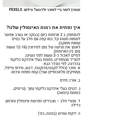
נצטרך לומר ביי לסוכר ולדבש? צילום: PEXELS
איך נפחית את רמות האינסולין שלנו?
להסתפק ב 2 ארוחות ביום (בבוקר או בערב אפשר
לשתות משהו קל, כמו קפה עם חלב על בסיס
שמנת מתוקה).
לאמץ את הגישה של צום לסירוגין (12-16 שעות
צום בין הארוחות).
לסיים לאכול כ-3 שעות לפני השינה.
להוריד מהתפריט, מזונות בעלי אינדקס גליקמי
בהדרגה, לפי הסדר הבא:
א. סוכר (כולל לקטוז,פרוקטוז, דבש, סירופ מייפל,
ממתיקים מלאכותיים ועוד) קמח ותפוח אדמה
ב. אורז, תירס
ג. דגנים בעלי אינדקס גליקמי נמוך (גריסים,
כוסמת קינואה)
ד. מוצרי חלב – מגבירים הפרשת אינסולין והורמון
גדילה
ה. ירקות שורש (בטטה, גזר)