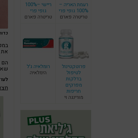
רעמת האריה –
ריישי –100%
100% גופי פרי
גופי פרי
טריטרה פארם
טריטרה פארם
כדורי
במקו
את כ
הם י
פרוטקטינול
רומלאיה ג'ל
שאו
לטיפול
הימלאיה
בדלקות
לעוד
מפרקים
חצאי
חריפות
מורינגה וי