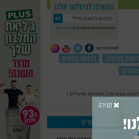
הצטרפו לניוזלטר שלנו
לחצו כאן
לעדכונים בנושאים מסוימים,
Eatwell ברשת
ישות בתזונה
רפואה טבעית
ירועים
יקורת מסעדות |
ויטמינים ומינרלים |
סגירה
ו!
עוד בקטגוריה