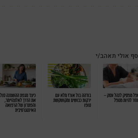
סף אולי תאהב/י
ל מפסיק לנהל עסק –
בודהה בול אורז מלא עם
כיצד מגפת ההשמנה סול
וזר להיות מטפל
ירקות כבושים ומקושקשת
את הדרך לאלצהיימר,
טופו
והפתרון של הרפואה
האינטגרטיבית