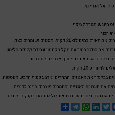
כוס של אגוזי מלך
ס מיובש מגורר לציפוי
ות הכנה:
ת האורז במים לכ-20 דקות. מסננים ושומרים בצד.
חים את החלב בסיר עם מקל הקינמון וגרידת קליפת הלימון.
פים לסיר את האורז המסונן וארבע כפות דבש.
ם למשך כ-20 דקות.
ים בבלנדר את האגוזים, התמרים וארבע כפות הדבש הנוספות.
ים את תערובת האגוזים והתמרים ויוצרים ממנה כדורים.
ם את הכדורים בתערובת האורז ולאחר מכן בקוקוס מיובש.
Share
Telegram
WhatsApp
LinkedIn
Twitter
Facebook