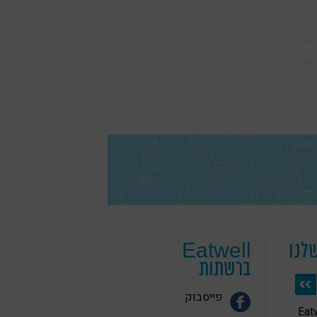
לנו
Eatwell
ברשתות
פייסבוק
 בריאה Eatwell