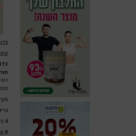
כדור
קפה
כדור
מצרכ
כוס 
כוס 
מקל
גריד
4 כפות
8
תמ