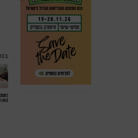
בנו
כשמטפ
הוא ח