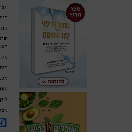
חצי 
מים
קוקו
הורא
משרים א
מרתי
מוסי
מבשלי
טוחנ
לוקח
מצפי