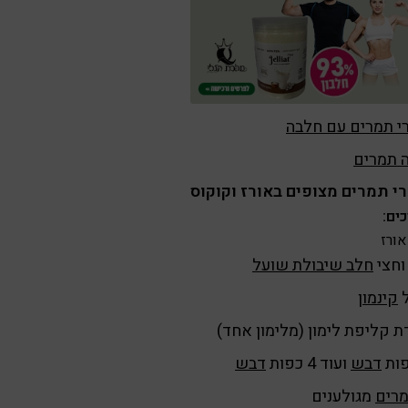
י תמרים עם חלבה
 תמרים
י תמרים מצופים באורז וקוקוס
ים:
אורז
וחצי
חלב שיבולת שועל
קינמון
ת קליפת לימון (מלימון אחד)
דבש
ועוד 4 כפות
דבש
רים
מגולענים