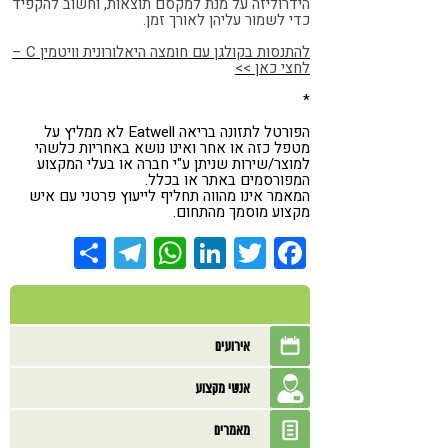
הידרוליזה על מנת למקסם תוצאות, ו
חשוב להקפיד
כדי לשמור עליהן לאורך זמן.
להתנסות בקולגן עם חומצה היאלורונית וויטמין C –
לחצי כאן >>
*
הפורטל לתזונה בריאה Eatwell לא ממליץ על
מטפל כזה או אחר ואינו נושא באחריות כלשהי
למוצר/שירות שניתן ע"י חברה או בעלי המקצוע
המפורסמים באתר או בכלל.
המאמר אינו מהווה תחליף לייעוץ פרטני עם איש
מקצוע מוסמך מהתחום.
Share
Telegram
WhatsApp
LinkedIn
Twitter
Facebook
אירועים
אנשי מקצוע
מאמרים