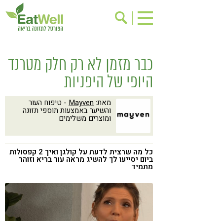
הרשמה לניוזלטר
אודות
כבר מזמן לא רק חלק מטרנד
בישול בריא
אינדקס עסקים
היופי של היפניות
ריפוי ומניעת מחלות
בריאות האישה
מאת:
Mayven
- טיפוח העור
תוספי תזונה
מתכוני בריאות
והשיער באמצעות תוספי תזונה
ומוצרים משלימים
אירועים
שינוי תזונתי
גישות בתזונה
דיאטה
כל מה שרצית לדעת על קולגן ואיך 2 קפסולות
ביום יסייעו לך להשיג מראה עור בריא וזוהר
ניקוי רעלים
מזונות על
מתמיד
ילדים
תזונה וספורט
הפרעות קשב & ריכוז
אכילה רגשית
רגישות לגלוטן
טעים להכיר