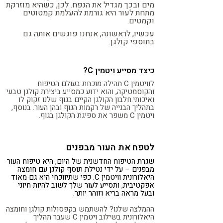
מים ובכך מגדיל את הנפח. לכן, כשהיא מוזרקת
מתחת לעור היא גורמת להעלמת קמטוטים
וקמטים.
עכשיו, לראשונה, אנחנו פוגשים אותה גם
ב
תוספי קולגן
.
כיצד מסייע ויטמין C?
לוויטמין C תהילה מוכחת בעולם הטיפוח
והקוסמטיקה, והוא ידוע כמסייע ביצירת קולגן טבעי
ואיכותי.חלבון
ה
קולגן
הקיים בגוף שלנו זקוק לו
בתהליך הבנייה של רקמות הגוף ובהן העור. בנוסף,
ויטמין C משפר את ספיגת הקולגן בגוף.
לטפח את העור מבפנים
שגרת הטיפוח החדשנית של היום, היא טיפוח העור
מבפנים – על ידי נטילת תוסף קולגן עם חומצה
היאלורונית וויטמין C. כפי שתיווכחי היא גם מאוד
אפקטיבית, ותסייע לעור שלך לשוב להיות חיוני
ובעל מראה בריא וזוהר יותר.
ההמלצה שלנו? להשתמש ב
קפסולות קולגן וחומצה
היאלורונית בשילוב ויטמין C
שעבר תהליך