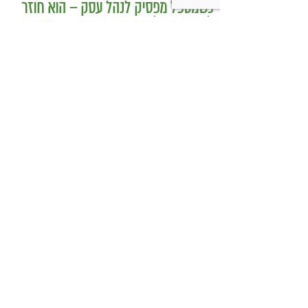
כשמטפל מפסיק לנהל עסק – הוא חוזר
להיות מטפל
בודהה בול אורז מלא עם ירקות כבושים
ומקושקשת טופו
כיצד מגפת ההשמנה סוללת את הדרך