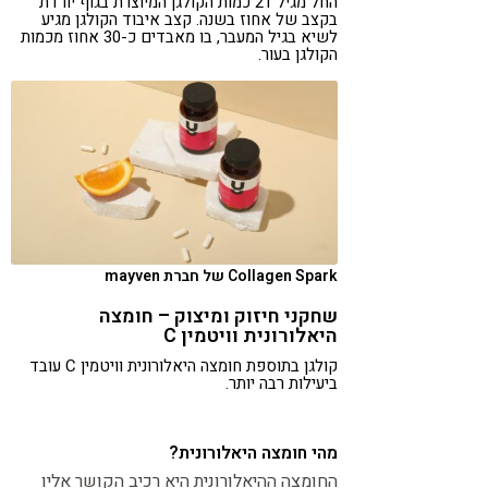
החל מגיל 21 כמות הקולגן המיוצרת בגוף יורדת
בקצב של אחוז בשנה. קצב איבוד הקולגן מגיע
לשיא בגיל המעבר, בו מאבדים כ-30 אחוז מכמות
הקולגן בעור.
Collagen Spark של חברת mayven
שחקני חיזוק ומיצוק – חומצה
היאלורונית וויטמין C
קולגן בתוספת חומצה היאלורונית וויטמין C עובד
ביעילות רבה יותר.
מהי חומצה היאלורונית?
החומצה ההיאלורונית היא רכיב הקושר אליו