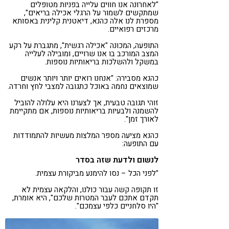
"לאחרונה אנו חווים עלייה בפניות מטופלים
שמתקשים לשמור על הרגלי אכילה בריאים",
מספרת לנו אלה כהנא, דיאטנית קלינית באסותא
מרכזים רפואיים.
התופעה, המכונה "אכילה רגשית", מתגברת על רקע
המצב המורכב בו אנו שרויים, ומובילה לעלייה
במשקל ולהשלכות בריאותיות נוספות.
כהנא מסבירה: "אנחנו רואים יותר ויותר אנשים
שמוצאים נחמה באוכל כתגובה למצבי לחץ וחרדה.
זוהי תגובה טבעית, אך לצערנו היא עלולה להוביל
להשמנה ולבעיות בריאותיות נוספות, אם מתקיימת
לאורך זמן".
כהנא מציעה מספר המלצות מעשיות להתמודדות
עם התופעה:
לנשום ולדעת שזה בסדר
"לפני הכל – נסו להימנע מביקורת עצמית.
זו תקופה קשה עבור כולנו, והלקאה עצמית לא
תקדם אתכם לעבר המטרות שלכם", היא אומרת,
"היו סלחניים כלפי עצמכם".