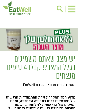
הרשמה לניוזלטר
אודות
בישול בריא
אינדקס עסקים
ריפוי ומניעת מחלות
בריאות האישה
תוספי תזונה
מתכוני בריאות
יש מצב שאתם משמינים
אירועים
שינוי תזונתי
בגלל המצב?! קבלו 4 טיפים
גישות בתזונה
דיאטה
מנצחים
ניקוי רעלים
מזונות על
מאת: גת וייס עבודי - עורכת EatWell
ילדים
תזונה וספורט
הפרעות קשב & ריכוז
אכילה רגשית
מדוע הפך המקרר לזירת ההתמודדות הרגשית
של ישראלים רבים בתקופה האחרונה, ומהם
הטיפים של הדיאטנית למלחמה בהשמנה
רגישות לגלוטן
טעים להכיר
הנובעת מאכילה רגשית אופיינית בזמנים של