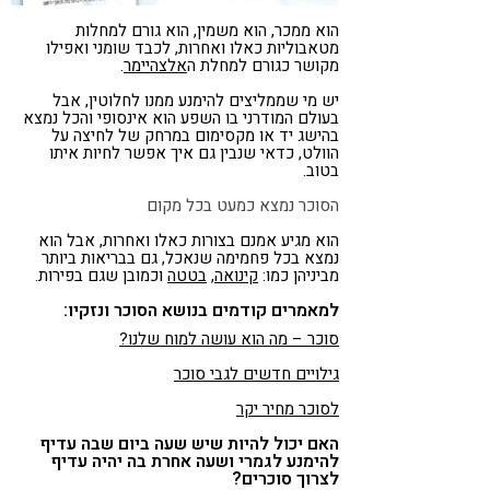
הוא ממכר, הוא משמין, הוא גורם למחלות
מטאבוליות כאלו ואחרות, לכבד שומני ואפילו
מקושר כגורם למחלת ה
אלצהיימר
.
יש מי שממליצים להימנע ממנו לחלוטין, אבל
בעולם המודרני בו השפע הוא אינסופי והכל נמצא
בהישג יד או מקסימום במרחק של לחיצה על
הוולט, כדאי שנבין גם איך אפשר לחיות איתו
בטוב.
הסוכר נמצא כמעט בכל מקום
הוא מגיע אמנם בצורות כאלו ואחרות, אבל הוא
נמצא בכל פחמימה שנאכל, גם בבריאות ביותר
מביניהן כמו:
קינואה
,
בטטה
וכמובן שגם בפירות.
למאמרים קודמים בנושא הסוכר ונזקיו:
סוכר – מה הוא עושה למוח שלנו?
גילויים חדשים לגבי סוכר
לסוכר מחיר יקר
האם יכול להיות שיש שעה ביום שבה עדיף
להימנע לגמרי ושעה אחרת בה יהיה עדיף
לצרוך סוכרים?