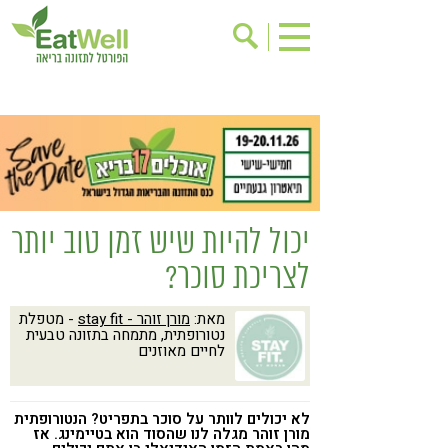
הרשמה לניוזלטר
אודות
בישול בריא
אינדקס עסקים
ריפוי ומניעת מחלות
בריאות האישה
תוספי תזונה
מתכוני בריאות
יכול להיות שיש זמן טוב יותר
אירועים
שינוי תזונתי
לצריכת סוכר?
גישות בתזונה
דיאטה
מאת:
מורן זוהר - stay fit
- מטפלת
ניקוי רעלים
מזונות על
נטורופתית, מתמחה בתזונה טבעית
לחיים מאוזנים
ילדים
תזונה וספורט
הפרעות קשב & ריכוז
אכילה רגשית
לא יכולים לוותר על סוכר בתפריט? הנטורופתית
רגישות לגלוטן
טעים להכיר
מורן זוהר מגלה לנו שהסוד הוא בטיימינג. אז