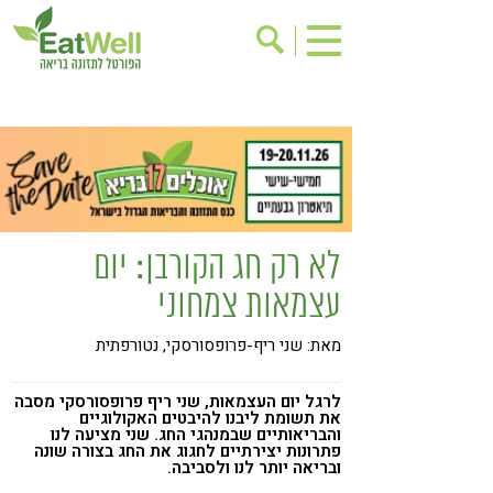
הרשמה לניוזלטר
אודות
בישול בריא
אינדקס עסקים
ריפוי ומניעת מחלות
בריאות האישה
תוספי תזונה
מתכוני בריאות
לא רק חג הקורבן: יום
אירועים
שינוי תזונתי
עצמאות צמחוני
גישות בתזונה
דיאטה
מאת: שני ריף-פרופסורסקי, נטורפתית
ניקוי רעלים
מזונות על
ילדים
תזונה וספורט
לרגל יום העצמאות, שני ריף פרופסורסקי מסבה
את תשומת ליבנו להיבטים האקולוגיים
והבריאותיים שבמנהגי החג. שני מציעה לנו
הפרעות קשב & ריכוז
אכילה רגשית
פתרונות יצירתיים לחגוג את החג בצורה שונה
ובריאה יותר לנו ולסביבה.
רגישות לגלוטן
טעים להכיר