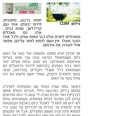
קורונה
טבעונות
תפוח בדבש, סופגניות,
צילום: 123RF
פירות יבשים, אזני המן,
קניידלאך, עוגות גבינה…
אלה הם מאכלים
מסורתיים לחגים שלנו כבר מאות שנים, ולכל אחד
הסבר משלו. אין טעם לנסות לוותר עליהם, אפשר
אולי לשדרג את איכותם.
אך מהיכן הגיע המנהג המשונה של בשר על האש
ביום העצמאות? כנראה שזה עוד מנהג בעייתי
שאימצנו מאמריקה. זהו מנהג הרווח אצלנו יותר
ויותר בדור האחרון. בזכרונות ילדותי בירושלים יום
העצמאות כלל מעגלי ריקודים במדרחוב, שינה
בחוץ ולמחרת פיקניק, שמדי פעם מישהו גם היה
צולה בשר על האש.
כאשר בתור נערה טסתי עם המשפחה לארה"ב
ונחתנו בדיוק בארבעה ביולי, חברים הזמינו אותנו
לברביקיו ואני זוכרת שהיה לי קשה כי כמה חודשים
קודם לכן הפכתי להיות צמחונית, והמארחים שלנו
לא ידעו מה לתת לי לאכול. כיום בארצנו הקטנטונת
צריך להצפין עד הררית או להדרים עד הנגב כדי
למצוא פינה נקיה מעשן המנגלים, אבל אז נתקעים
שעות על הכביש עם עשן המכוניות. לפני כמה שנים