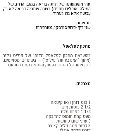
זוהי משמעותה של תזונה בריאה במובן הרחב של
המילה: אוכלים (וחיים) בצורה שתהיה בריאה לא רק
עכשיו אלא גם בעתיד.
חג שמח
שני ריף-פרופסורסקי, נטורפתית
מתכון לפלאפל
בהשראת מתכון לפלאפל מדוחן של פיליס גלזר
(מתוך "המטבח של פיליס") – בשינויים מסויימים,
כגון ויתור על הטיגון העמוק והוספת קמח החומוס.
מצרכים:
1 כוס דוחן ו/או קינואה
1/2 2 כוסות מים
1/4 1 כפיות מלח
מעט קמח חומוס להדבקה
3 שיני שום כתושות
3 כפות פטרוזיליה קצוצה
קורט פלפל אנגלי