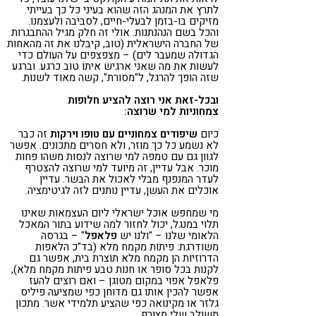
לתרץ את המנהג הזה שהוא בעיני כל כך בעייתי.
מזיקים בו-בזמן לבעלי-חיים, לסביבה ולעצמנו.
והכל בשם הנהנתנות. אולי זה חלק מגיל ההתבגרות
של החברה הישראלית (טוב, קיבלנו את זה מהאחות
הגדולה שמעבר לים) – מצפצפים על העולם כדי
לעשות את מה שאני ארגיש איתו טוב כרגע. וברגע
שזה הופך להרגל, ל"מסורת", קשה מאוד לשנות.
ובכל-זאת אני רוצה להציע חלופות
צמחוניות למי שרוצה:
כיום
שיפודים צמחוניים עם טופו וירקות
זה כבר
לא נשמע כל כך מוזר, ולא חסרים מתכונים. אפשר
לגוון גם עם טמפה למי שרוצה לנסות משהו פחות
מוכר. אבל עדיין, זה מיועד למי שרוצה להצטרף
לעדר המנפנף מבלי לאכול את הבשר. עדיין
אוכלים את העשן, עדיין נותנים לזה לגיטימציה.
מי שמחפש אוכל ישראלי ליום העצמאות שאינו
תלוי במנגל, יכול לחזור למה שידוע בתור המאכל
הלאומי שלנו – "ולנו יש
פלאפל
" – בגרסה
משודרגת: פיתות מקמח מלא (בד"כ הלאפות
הדרוזיות הן מקמח מלא תוצרת בית, אפשר גם
לקנות בכל סופר או חנות טבע פיתות מקמח מלא),
פלאפל אפוי במקום מטוגן – ואם רוצים להעז
אפשר להכין אותו גם מדוחן כפי שמציעה פיליס
גלזר או מקינואה כפי שהציע תלמידי אשר. מתכון
משולב שלי מצורף.