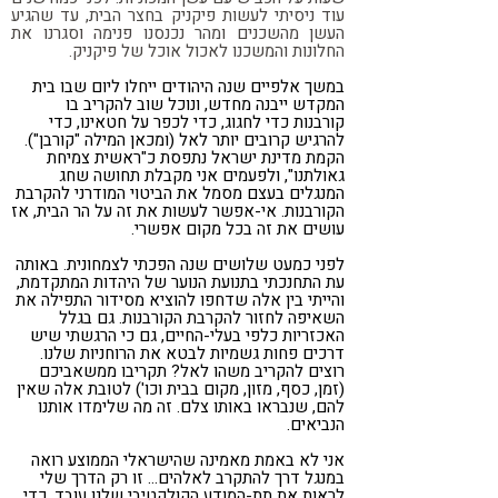
עוד ניסיתי לעשות פיקניק בחצר הבית, עד שהגיע
העשן מהשכנים ומהר נכנסנו פנימה וסגרנו את
החלונות והמשכנו לאכול אוכל של פיקניק.
במשך אלפיים שנה היהודים ייחלו ליום שבו בית
המקדש ייבנה מחדש, ונוכל שוב להקריב בו
קורבנות כדי לחגוג, כדי לכפר על חטאינו, כדי
להרגיש קרובים יותר לאל (ומכאן המילה "קורבן").
הקמת מדינת ישראל נתפסת כ"ראשית צמיחת
גאולתנו", ולפעמים אני מקבלת תחושה שחג
המנגלים בעצם מסמל את הביטוי המודרני להקרבת
הקורבנות. אי-אפשר לעשות את זה על הר הבית, אז
עושים את זה בכל מקום אפשרי.
לפני כמעט שלושים שנה הפכתי לצמחונית. באותה
עת התחנכתי בתנועת הנוער של היהדות המתקדמת,
והייתי בין אלה שדחפו להוציא מסידור התפילה את
השאיפה לחזור להקרבת הקורבנות. גם בגלל
האכזריות כלפי בעלי-החיים, גם כי הרגשתי שיש
דרכים פחות גשמיות לבטא את הרוחניות שלנו.
רוצים להקריב משהו לאל? תקריבו ממשאביכם
(זמן, כסף, מזון, מקום בבית וכו') לטובת אלה שאין
להם, שנבראו באותו צלם. זה מה שלימדו אותנו
הנביאים.
אני לא באמת מאמינה שהישראלי הממוצע רואה
במנגל דרך להתקרב לאלהים… זו רק הדרך שלי
לראות את תת-המודע הקולקטיבי שלנו עובד, כדי