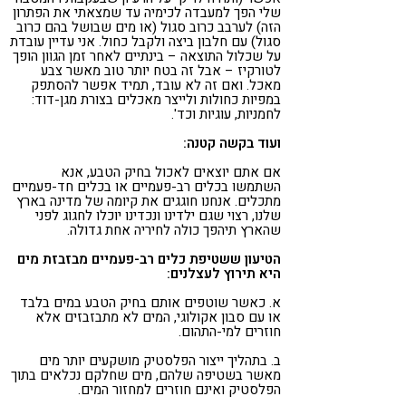
שלי הפך למעבדה לכימיה עד שמצאתי את הפתרון
הזה) לערבב כרוב סגול (או מים שבושל בהם כרוב
סגול) עם חלבון ביצה ולקבל כחול. אני עדיין עובדת
על שכלול התוצאה – בינתיים לאחר זמן הגוון הופך
לטורקיז – אבל זה בטח יותר טוב מאשר צבע
מאכל. ואם זה לא עובד, תמיד אפשר להסתפק
במפיות כחולות ולייצר מאכלים בצורת מגן-דוד:
לחמניות, עוגיות וכד'.
ועוד בקשה קטנה:
אם אתם יוצאים לאכול בחיק הטבע, אנא
השתמשו בכלים רב-פעמיים או בכלים חד-פעמיים
מתכלים. אנחנו חוגגים את קיומה של מדינה בארץ
שלנו, רצוי שגם ילדינו ונכדינו יוכלו לחגוג לפני
שהארץ תיהפך כולה לחיריה אחת גדולה.
הטיעון ששטיפת כלים רב-פעמיים מבזבזת מים
היא תירוץ לעצלנים:
א. כאשר שוטפים אותם בחיק הטבע במים בלבד
או עם סבון אקולוגי, המים לא מתבזבזים אלא
חוזרים למי-התהום.
ב. בתהליך ייצור הפלסטיק מושקעים יותר מים
מאשר בשטיפה שלהם, מים שחלקם נכלאים בתוך
הפלסטיק ואינם חוזרים למחזור המים.