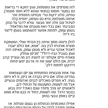
לזה מוסיפים את התוספות, שהן דווקא די בריאות
גם במקור: חומוס (בתנאי שהוא ללא חומר משמר),
טחינה, סלט ירקות טרי. מבחינה תזונתית זוהי
ארוחה מושלמת, והיא גם טעימה, יחסית קלה
לעיכול וגם זולה יותר מבשר. שלא לדבר על הנזק
הסביבתי. ואם בכל-זאת מטגנים את הפלאפל
בשמן עמוק, לפחות אפשר להשתמש בשמן לייצור
ביו-דיזל.
להלן ציטוט מתוך שיחה בין חברתי שולי, המשווקת
תוצרת אורגנית לבין בנה: "אמא, אם כולם יעברו
לאכול אורגני ובריא ולא מטוגן עמוק, מאיפה יהיה
שמן בשביל הביו-דיזל?" "מכיוון שחלק
מאורח-חיים אקולוגי זה להשיג רוב מה שצריך קרוב
לבית, אם כולם יעשו את זה אז גם יסעו פחות
ויזדקקו לפחות דלק".
עוד אחת מהבעיות התזונתיות עם יום העצמאות
במדינה שלנו: אם היינו בקנדה או ביפן, זו לא היתה
בעיה. לא חסרים מאכלים לבנים ואדומים טבעיים.
אבל מה לעשות, התעקשנו על הכחול-לבן,
ולאנשים יש צורך מיוחד שגם האוכל יהיה צבוע
בצבעי הדגל. ומה לעשות, כחול זה צבע שלא ממש
קיים באופן טבעי במזון.
אפילו האוכמניות הכחולות הן בעצם סגולות. אז
אפשר (ותודה לריקי על הרעיון שבעקבותיו המטבח