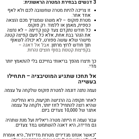
3 דגשים בבחירת המטרה הראשונית:
זו צריכה להיות מטרה שחשובה לכם ולא לאף
אחד אחר.
מטרת פוקוס – לא משהו שמצריך מכם הוצאה
כספית, מאמן או ללמוד. רק פוקוס.
כל חודש נתקדם צעד קטן קדימה – לא נחצה
את הנהר בבת אחת, אלא כל פעם קפיצה קטנה.
מישהי שלא עושה ספורט, לא יכולה לשאוף
תוך חודש לרוץ מרתון.
אבל אל דאגה –
בקפיצות קטנות בסוף חוצים נהרות.
כך תיצרו מהפך בריאותי בחייכם בלי להתאמץ יותר
מדי.
אל תחכו שתגיע המוטיבציה – תתחילו
בעשייה
נעמה נתנה דוגמה למטרת פוקוס שלקחה על עצמה.
לאחר תקופה בה הרגישה תקיעות, היא החליטה
שהיא רוצה להתחיל לזוז יותר, ולקחה על עצמה
אתגר של 10,000 צעדים ביום.
עבור נעמה זו הייתה מטרה ריאלית ועל מנת שתהיה
גם מדידה, היא דאגה להשתמש במד צעדים.
"כאשר אנחנו מגדירים מטרות מדידות", היא אומרת