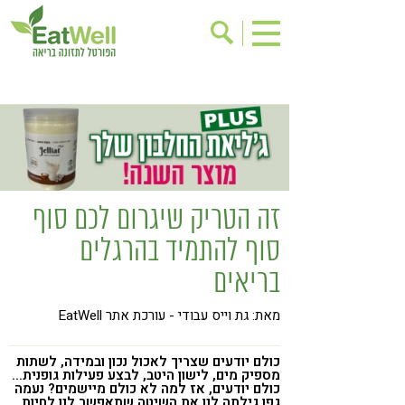
הרשמה לניוזלטר
אודות
בישול בריא
אינדקס עסקים
ריפוי ומניעת מחלות
בריאות האישה
תוספי תזונה
מתכוני בריאות
זה הטריק שיגרום לכם סוף
אירועים
שינוי תזונתי
סוף להתמיד בהרגלים
גישות בתזונה
דיאטה
בריאים
ניקוי רעלים
מזונות על
מאת: גת וייס עבודי - עורכת אתר EatWell
ילדים
תזונה וספורט
הפרעות קשב & ריכוז
אכילה רגשית
כולם יודעים שצריך לאכול נכון ובמידה, לשתות
מספיק מים, לישון היטב, לבצע פעילות גופנית...
כולם יודעים, אז למה לא כולם מיישמים? נעמה
רגישות לגלוטן
טעים להכיר
גפן גילתה לנו את השיטה שתאפשר לנו לחיות