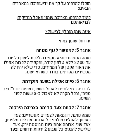
תוכלו להרחיב על כך את ידיעותיכם במאמרים
הבאים:
כיצד להימנע מצריכת שמני מאכל המזיקים
לבריאותכם
איזה שמן מומלץ לבישול?
זהירות! שומן צמחי
אתגר 5: לאפשר לגוף מנוחה
נעמה מספרת שהיא מקפידה ללכת לישון כל יום
עד 22:00 ללא טלפון לידה, ומקפידה לכבות אפילו
את האור הקטן של הממירים, כדי שלא יהיו לה
מכשירים מקרינים בחדר כשהיא ישנה.
אתגר 6: סיום אכילה בשעה מוקדמת
לדבריה רצוי לסיים לאכול בשש, כשעוברים ל"מצב
ספה", ובכל מקרה לא לאכול כ-3 שעות לפני
השינה.
אתגר 7: לקחת צעד קדימה בצריכת הירקות
נעמה נותנת דוגמאות לצעדים אפשריים: צעד
ראשון: להחליט שלפני כל ארוחה אוכלים מלפפון,
צעד שני: ארוחה אחת ביום מבוססת ירק, צעד
שלישי: להכניס כל שבוע 2 ירקות חדשים וצעד