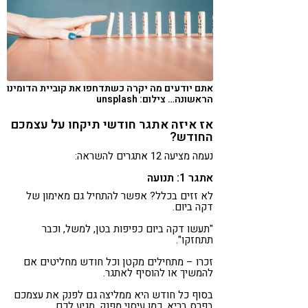
אתם יודעים מה יקרה כשתדחפו את קוביית הדומינו
הראשונה… צילום: unsplash
אז איזה אתגר חודשי תיקחו על עצמכם
החודש?
נעמה מציעה 12 אתגרים להשראה:
אתגר 1: תנועה
לא זזים בכלל? אפשר להתחיל גם מאימון של
דקה ביום.
"תעשו דקה ביום כפיפות בטן, למשל, וכבר
תתחזקו".
זכרו – מתחילים מקטן וכל חודש מחליטים אם
להמשיך או להוסיף לאתגר.
בסוף כל חודש היא ממליצה גם לפנק את עצמכם
בפרס בריא, כמו עיסוי מפנק. מגיע לכם.