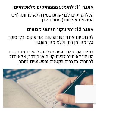
אתגר 11: להימנע מממתיקים מלאכותיים
הללו מזיקים לבריאותנו במידה לא פחותה (ויש
הטוענים אף יותר) מסוכר לבן
אתגר 12: ימי ניקוי תזונתי קבועים
לקבוע יום אחד בשבוע שבו אני פיקס: בלי סוכר,
בלי מזון מן החי וללא מזון מעובד.
בסיום ההרצאה, נעמה מצליחה להעביר מסר ברור:
השינוי לא חייב להיות קשה או מורכב, אלא יכול
להתחיל בדברים הקטנים והפשוטים ביותר.
כמו בהרצאה, קחו לכם דקה, לרשום לעצמכם מה
מהדברים הבסיסיים אתם עדיין לא לגמרי מיישמים
וממה תרצו להתחיל. צילום: unsplash