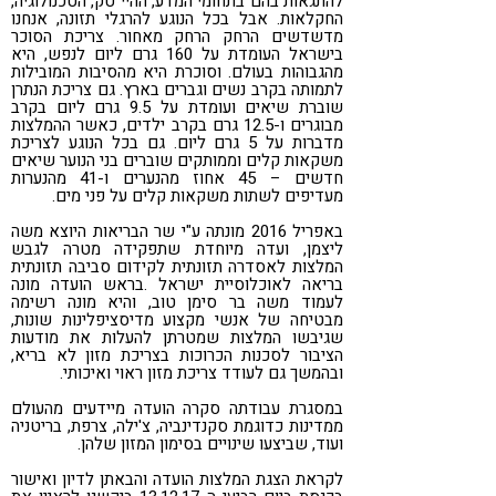
להתגאות בהם בתחומי המדע, ההיי טק, הטכנולוגיה,
החקלאות. אבל בכל הנוגע להרגלי תזונה, אנחנו
מדשדשים הרחק הרחק מאחור. צריכת הסוכר
בישראל העומדת על 160 גרם ליום לנפש, היא
מהגבוהות בעולם. וסוכרת היא מהסיבות המובילות
לתמותה בקרב נשים וגברים בארץ. גם צריכת הנתרן
שוברת שיאים ועומדת על 9.5 גרם ליום בקרב
מבוגרים ו-12.5 גרם בקרב ילדים, כאשר ההמלצות
מדברות על 5 גרם ליום. גם בכל הנוגע לצריכת
משקאות קלים וממותקים שוברים בני הנוער שיאים
חדשים – 45 אחוז מהנערים ו-41 מהנערות
מעדיפים לשתות משקאות קלים על פני מים.
באפריל 2016 מונתה ע"י שר הבריאות היוצא משה
ליצמן, ועדה מיוחדת שתפקידה מטרה לגבש
המלצות לאסדרה תזונתית לקידום סביבה תזונתית
בריאה לאוכלוסיית ישראל .בראש הועדה מונה
לעמוד משה בר סימן טוב, והיא מונה רשימה
מבטיחה של אנשי מקצוע מדיסציפלינות שונות,
שגיבשו המלצות שמטרתן להעלות את מודעות
הציבור לסכנות הכרוכות בצריכת מזון לא בריא,
ובהמשך גם לעודד צריכת מזון ראוי ואיכותי.
במסגרת עבודתה סקרה הועדה מיידעים מהעולם
ממדינות כדוגמת סקנדינביה, צ'ילה, צרפת, בריטניה
ועוד, שביצעו שינויים בסימון המזון שלהן.
לקראת הצגת המלצות הועדה והבאתן לדיון ואישור