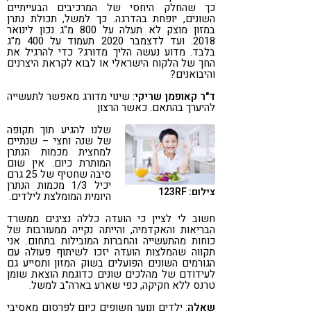
כך שהחלק היחסי של המרכיבים הבעייתיים
השונים, יופחת בהדרגה. כך למשל, תכולת נתרן
במזון מוצק לא תעלה על 800 מ"ג נכון לינואר
2018. ועד לדצמבר 2020 תעמוד על 400 מ"ג
בלבד. מדוע נעשה הליך מדורג? כדי להרגיל את
החך של הלקוח הישראלי או לבוא לקראת היצרנים
והיבואנים?
ד"ר קאופמן שריקי
: שינוי מדורג מאפשר לתעשייה
להיערך בהתאם. כאשר הרצון
שלנו להגיע תוך תקופה
של שנה וחצי – שנתיים
למחצית מכמות הנתרן
המותרת כיום. אין שום
סיבה שחטיף של 25 גרם
יכיל 1/3 מכמות הנתרן
צילום: 123RF
היומית המומלצת לילדים.
חשוב לי לציין כי הועדה כללה נציגים ממשרד
הבריאות והאקדמיה, והייתה נקייה ממעורבות של
כוחות מהתעשייה והחברות המובילות בתחום. אני
תקווה שהמלצות הועדה יזכו לשיתוף פעולה עם
הגורמים השונים הפועלים בשוק המזון ותסייע גם
לעידודם של מהלכים שונים כדוגמת הוצאת שומן
טרנס ללא חקיקה, כפי שארע בארה"ב למשל.
שאלה
: ילדים ונוער חשופים כיום לפרסום מאסיבי