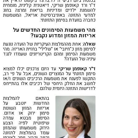
בכנסת ביום רביעי ה 13.12.17 ביקשנו לראיין את
ד"ר ורד קאופמן שריקי, דיאטנית קלינית, מומחית
להשמנת ילדים ומדיניות בריאות ומרצה בחוג
למדעי התזונה באוניברסיטת אריאל, המשמשת
כחברה בוועדת בסימון התזונתי.
מהי משמעות הסימונים החדשים על
אריזות המזון ומדוע נקבעו?
שאלה
: אחת מההמלצות העיקריות של הועדה נוגעת
לסימון מזון כ"חיובי" או "שלילי" בחזית האריזה. מהי
משמעות הסימון ומהם הקריטריונים שעמדו לנגד
עיניה של הועדה?
ד"ר קאופמן שריקי
: עד היום צרכנים יכלו למצוא
סימון תזונתי על המוצרים השונים, אבל על פי רב,
התקשו לפענח את משמעות הרכיבים השונים ו/או
לחשב את החלק היחסי של רכיבים אלו בהתייחס
לדרישות התזונה היומית שלהם.
בהתאם להמלצות
החדשות יוטבע על
אריזות המזון השונות
סימון ירוק או אדום.
הסימון מבטא עמדה
שיפוטית לפיה הצבע
הירוק משמעותו שהמזון
עומד בהמלצות לתזונה
נכונה וקרוב יותר לצורתו