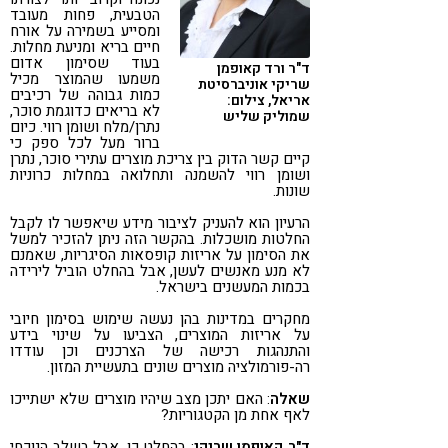
הטבעית, פחות מעובד
ומסייע בשמירה על אורח
חיים בריא ומניעת מחלות.
בעוד שסימון אדום
ד"ר ורד קאופמן
משמעו שהמוצר מכיל
שריקי אוניברסיטת
כמות גבוהה של רכיבים
אריאל, צילום:
לא בריאים כדוגמת סוכר,
שמוליק שליש
נתרן/מלח ושומן רווי. כיום
ברור מעל לכל ספק כי
קיים קשר הדוק בין צריכת מוצרים עתירי סוכר, נתרן
ושומן רווי להשמנה ותחלואה במחלות כרוניות
שונות.
הרעיון הוא להעניק לציבור מידע שיאפשר לו לקבל
החלטות מושכלות. בהקשר הזה ניתן להזכיר למשל
את הסימון על אריזות קופסאות הסיגריות, שאמנם
לא מנע מאנשים לעשן, אבל בהחלט הוביל לירידה
בכמות המעשנים בישראל.
מחקרים במדינות בהן נעשה שימוש בסימון חיובי
על אריזות המוצרים, הצביעו על שינוי בידע
והתנהגות רכישה של הצרכנים וכן עודדו
רה-פורמולציה מוצרים שונים בתעשיית המזון.
שאלה
: האם יתכן מצב שיהיו מוצרים שלא ישתייכו
לאף אחת מן הקטגוריות?
ד"ר קאופמן שריקי
: בהחלט כן. אבל בשלב הנוכחי