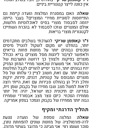
אין כוונה לייצר קטגוריית ביניים.
שאלה
: האם במסגרת המלצות הועדה קיימת גם
התייחסות לסוגיית מחירי המוצרים? בעבר הייתה
יוזמה לסבסוד מוצרי בסיס לאוכלוסיות חלשות,
אולם המוצרים שזכו לסבסוד לא בהכרח השתייכו
לקטגורית מוצרי בריאות.
ד"ר קאופמן שריקי
: להערכתי בשלבים מתקדמים
יותר, בהחלט יש מקום לשקול להטיל מיסים
ומכסים גבוהים יותר על מזונות פחות בריאים
ולאפשר לציבור ליהנות מסל מוצרים בריא הכולל
מוצרים בפיקוח. ולצורך כך דרושה התערבות של
הרגולטור. אני משערת שכאשר מחירי המזון המזיק
יהיו גבוהים יותר, הדבר יסייע להורים לקבל החלטות
טובות יותר. עם זאת, חשוב לציין כי עלותו של סל
מוצרים המבוסס על קטניות, דגנים, פירות, ירקות
וחלב רגיל הן בהחלט סבירות. עם זאת, הייתי רוצה
לראות למשל מצב שבו מחירו של בקבוק שמן זית,
במדינה ים תיכונית כמו ישראל, יהיה זול יותר
ממחירו הנוכחי. כיום נוצר מצב אבסורדי שמחירו
גבוה יותר ממחירו של בקבוק הנמכר בצפון אמריקה.
תהליך הדרגתי ומקיף
שאלה
: המלצה נוספת של הועדה נוגעת
לרה-פורמולציה של מזונות שונים להפחתת נתרן,
סוכר ושומן רווי. אני מבינה כי מדובר בשינוי מדורג,