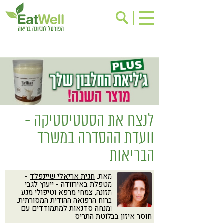
הרשמה לניוזלטר
אודות
בישול בריא
אינדקס עסקים
ריפוי ומניעת מחלות
בריאות האישה
תוספי תזונה
מתכוני בריאות
לנצח את הסטטיסטיקה -
אירועים
שינוי תזונתי
וועדת ההסדרה במשרד
גישות בתזונה
דיאטה
הבריאות
ניקוי רעלים
מזונות על
מאת:
חגית אריאלי שיינפלד
-
ילדים
תזונה וספורט
מטפלת באירוודה - ייעוץ לגבי
תזונה, צמחי מרפא וטיפולי מגע
הפרעות קשב & ריכוז
אכילה רגשית
ברוח הרפואה ההודית המסורתית.
ומנחה סדנאות למתמודדים עם
רגישות לגלוטן
טעים להכיר
חוסר איזון בבלוטת התריס