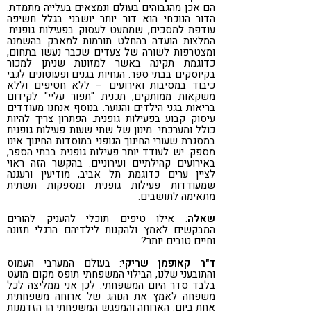
הם אכן מהגבוהים בעולם ונמצאים בעלייה מתמדת.
הדור הנוכחי הוא דור יותר יושבני בגלל חשיפה
עודפת למסכים, שממעט לעסוק בפעילות גופנית.
המלצות הועדה בהחלט תורמות למאבק בהשמנה
ומצטרפות לשורה של צעדים שכבר נעשו בתחום,
כדוגמת תקינה באשר למזונות שניתן למכור
בקיוסקים בבתי ספר. הנחיות בגנים ופעוטונים לגבי
כיבוד במסיבות ואירועים – ללא חטיפים וללא
משקאות ממותקים, תכנית "תפור עליי" לקידום
בריאות בגני הילדים והנוער. בנוסף אנחנו מעודדים
עיסוק קבוע בפעילות גופנית. הפתרון צריך להיות
כולל ומערכתי. מינון של שתי שעות פעילות גופנית
במסגרת שעורי החינוך הגופני במוסדות החינוך אינו
מספק. יש לעודד יותר פעילות גופנית בבתי הספר,
באירועים קהילתיים ועירוניים. בהקשר הזה ראוי
לציין ערים כדוגמת תל אביב, מודיעין ורעננה
שמעודדות פעילות גופנית ומספקות תשתית
מתאימה לתושבים.
שאלה
: אילו טיפים תוכלי להעניק להורים
המבקשים לאמץ ולהקנות לילדיהם הרגלי תזונה
וחיים טובים יותר?
ד"ר קאופמן שריקי
: בעולם המערבי העמוס
והתובעני שלנו, הבילוי המשפחתי תופס מקום מועט
בלבד סדר היום המשפחתי. לכן אני ממליצה לכל
משפחה לאמץ את הנוהג של ארוחה משפחתית
אחת ביום. הארוחה והמפגש המשפחתי הן הזדמנות