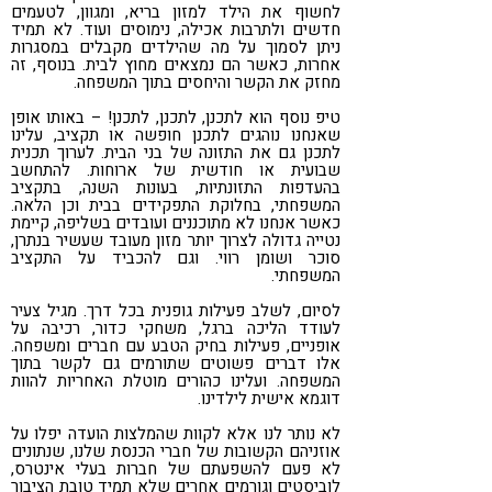
לחשוף את הילד למזון בריא, ומגוון, לטעמים
חדשים ולתרבות אכילה, נימוסים ועוד. לא תמיד
ניתן לסמוך על מה שהילדים מקבלים במסגרות
אחרות, כאשר הם נמצאים מחוץ לבית. בנוסף, זה
מחזק את הקשר והיחסים בתוך המשפחה.
טיפ נוסף הוא לתכנן, לתכנן, לתכנן! – באותו אופן
שאנחנו נוהגים לתכנן חופשה או תקציב, עלינו
לתכנן גם את התזונה של בני הבית. לערוך תכנית
שבועית או חודשית של ארוחות. להתחשב
בהעדפות התזונתיות, בעונות השנה, בתקציב
המשפחתי, בחלוקת התפקידים בבית וכן הלאה.
כאשר אנחנו לא מתוכננים ועובדים בשליפה, קיימת
נטייה גדולה לצרוך יותר מזון מעובד שעשיר בנתרן,
סוכר ושומן רווי. וגם להכביד על התקציב
המשפחתי.
לסיום, לשלב פעילות גופנית בכל דרך. מגיל צעיר
לעודד הליכה ברגל, משחקי כדור, רכיבה על
אופניים, פעילות בחיק הטבע עם חברים ומשפחה.
אלו דברים פשוטים שתורמים גם לקשר בתוך
המשפחה. ועלינו כהורים מוטלת האחריות להוות
דוגמא אישית לילדינו.
לא נותר לנו אלא לקוות שהמלצות הועדה יפלו על
אוזניהם הקשובות של חברי הכנסת שלנו, שנתונים
לא פעם להשפעתם של חברות בעלי אינטרס,
לוביסטים וגורמים אחרים שלא תמיד טובת הציבור