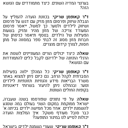
בערוצי המדיה השונים. כיצד מתמודדים עם הנושא
הזה?
ד"ר קאופמן שריקי
: בכוונת הועדה להמליץ על
הגבלת שיווק ופרסום מזון מזיק עם דגש על פרסום
ושיווק לילדים ולנוער. כך למשל, ייאסר פרסום
המעודד צריכה של מזון מהיר ומזיק בשעות
הפעילות של הילדים. בנוסף תיאסר כניסתן של
חברות מזון מסוג זה לבתי ספר במסווה של מתן
חסות, לצורך קידום מוצרים.
שאלה
: כיצד יכולים הורים המעוניינים לשנות את
הרגלי התזונה של ילדיהם לקבל כלים להתמודדות
עם הנושא?
ד"ר קאופמן שריק
י: כל המהלך ילווה בפעילות
הסברתית לקהל הרחב. גם כיום ניתן למצוא באתר
משרד הבריאות מידע והנחיות תזונתיות לילדים
ונוער. ובהחלט ניתן להיעזר בשרותי דיאטניות
בקופות החולים השונות.
שאלה
: על פי נתונים שפורסמו בשנה שעברה,
ישראל ממוקמת במקום השני בעולם במה שנוגע
להשמנת ילדים. אחד מכל חמישה ילדים בכיתה א'
כבר סובל מעודף משקל. איך המלצות הועדה
יכולות לסייע לנו במיגור התופעה?
ד"ר קאופמן שריקי
: שעורי השמנת ילדים בישראל