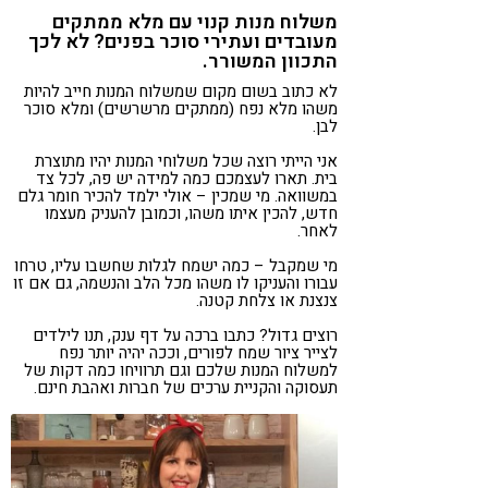
משלוח מנות קנוי עם מלא ממתקים
מעובדים ועתירי סוכר בפנים? לא לכך
התכוון המשורר.
לא כתוב בשום מקום שמשלוח המנות חייב להיות
משהו מלא נפח (ממתקים מרשרשים) ומלא סוכר
לבן.
אני הייתי רוצה שכל משלוחי המנות יהיו מתוצרת
בית. תארו לעצמכם כמה למידה יש פה, לכל צד
במשוואה. מי שמכין – אולי ילמד להכיר חומר גלם
חדש, להכין איתו משהו, וכמובן להעניק מעצמו
לאחר.
מי שמקבל – כמה ישמח לגלות שחשבו עליו, טרחו
עבורו והעניקו לו משהו מכל הלב והנשמה, גם אם זו
צנצנת או צלחת קטנה.
רוצים גדול? כתבו ברכה על דף ענק, תנו לילדים
לצייר ציור שמח לפורים, וככה יהיה יותר נפח
למשלוח המנות שלכם וגם תרוויחו כמה דקות של
תעסוקה והקניית ערכים של חברות ואהבת חינם.