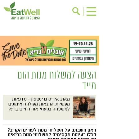
הרשמה לניוזלטר
אודות
בישול בריא
אינדקס עסקים
ריפוי ומניעת מחלות
בריאות האישה
תוספי תזונה
מתכוני בריאות
הצעה למשלוח מנות הום
אירועים
שינוי תזונתי
מייד
גישות בתזונה
דיאטה
מאת:
איריס גרינשפון
- סדנאות
ניקוי רעלים
מזונות על
מעשיות, הרצאות מעולות ואימונים
למשפחה בנושא אורח חיים בריא
ילדים
תזונה וספורט
הפרעות קשב & ריכוז
אכילה רגשית
האם חשבתם על משלוחי מנות לפורים הקרוב?
רגישות לגלוטן
טעים להכיר
קבלו רעיונות מקסימים למשלוחי מנות בריאים