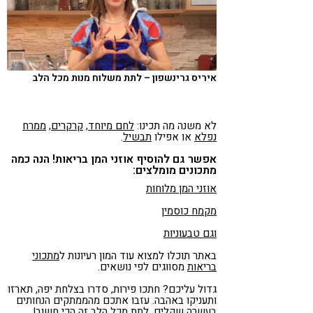
איריס גרינשפון – לתת משלוח מנות מכל הלב
לא משנה מה תכינו:
לחם מיוחד
,
קרקרים
,
ממרח
נפלא
או אפילו
תבשיל
.
אפשר גם להוסיף אוזני המן בריאות! הנה כמה
מתכונים מומלצים:
אוזני המן מלוחות
מקמח כוסמין
וגם טבעוניות
באתר תוכלו למצוא עוד המון רעיונות ל
מתכוני
בריאות
מסווגים לפי נושאים.
גדול עליכם? חתכו פירות, סדרו בצלחת יפה, תארזו
ותעניקו באהבה. עזבו אתכם מהממתקים הנחותים
בעשרה שקלים. לתת מכל הלב זה הכי חשוב!