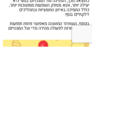
כתוצאה מכך, הספיגה של המגנזיום במעי היא
יעילה יותר, והוא מספק השפעות ממושכות יותר,
כולל התמיכה באיזון החומציות ובתהליכים
דלקתיים בגוף.
בנוסף, השחרור המושהה מאפשר פחות תופעות
לוואי הקשורות לפעולה מהירה מדי של המגנזיום
בקיבה.
השיחרור המושהה מונע מהמגנזיום להתפרק בקיבה
ומשפר את ספיגתו בגוף. איור: pixabay
“בכזה דבר עוד לא נתקלתי. הכל פשוט מרגיש
הרבה יותר טוב." (אריאל אטיאס)
זקוקים להמלצה על תוסף מגנזיום?
כדאי להכיר את pH מגנזיום קרבונט של