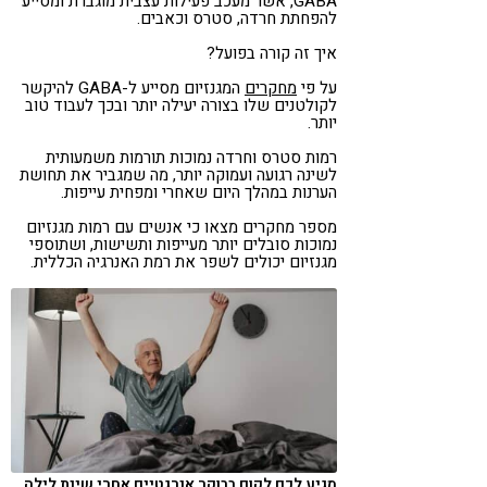
GABA, אשר מעכב פעילות עצבית מוגברת ומסייע
להפחתת חרדה, סטרס וכאבים.
איך זה קורה בפועל?
על פי
מחקרים
המגנזיום מסייע ל-GABA להיקשר
לקולטנים שלו בצורה יעילה יותר ובכך לעבוד טוב
יותר.
רמות סטרס וחרדה נמוכות תורמות משמעותית
לשינה רגועה ועמוקה יותר, מה שמגביר את תחושת
הערנות במהלך היום שאחרי ומפחית עייפות​​.
מספר מחקרים מצאו כי אנשים עם רמות מגנזיום
נמוכות סובלים יותר מעייפות ותשישות, ושתוספי
מגנזיום יכולים לשפר את רמת האנרגיה הכללית​.
מגיע לכם לקום בבוקר אנרגטיים אחרי שינת לילה