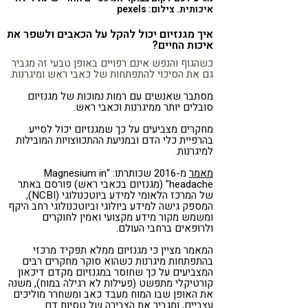
איכותית. צילום: pexels
איך מגנזיום יכול להקל על הכאבים ולשפר את
איכות החיים?
כשהגוף והנפש אינם רפויים באופן טבעי זה מגביר
גם את הסיכוי להתפתחות של כאבי ראש ומיגרנות.
מסתבר שאנשים עם רמות נמוכות של מגנזיום
סובלים יותר ממיגרנות וכאבי ראש.
מחקרים מצביעים על כך שמגנזיום יכול לסייע
בהרפיית כלי הדם ובמניעת ההתכווצויות המובילות
למיגרנות​.
מאמר
מ-2016 שכותרתו: "Magnesium in
headache" (מגנזיום בכאבי ראש) פורסם באתר
של המרכז הלאומי למידע ביוטכנולוגי (NCBI),
המספק גישה למידע ביולוגי וביוטכנולוגי רחב היקף
ומשמש מקור מידע מקצועי ואמין לחוקרים
ולרופאים ברחבי העולם.
המאמר מציין כי מגנזיום ממלא תפקיד מרכזי
בהתפתחות מיגרנות כשהוא סוקר מחקרים רבים
המצביעים על כך שחוסר במגנזיום מקדם דיכאון
קורטיקלי מתפשט (פעילות לא רגילה במוח), משנה
את האופן שבו המוח מעבד כאב ומשחרר מוליכים
עצביים, ומגביר את הצבירה של טסיות דם.