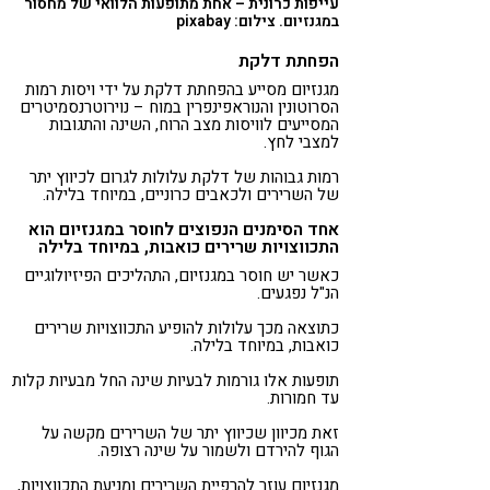
עייפות כרונית – אחת מתופעות הלוואי של מחסור
במגנזיום. צילום: pixabay
הפחתת דלקת
מגנזיום מסייע בהפחתת דלקת על ידי ויסות רמות
הסרוטונין והנוראפינפרין במוח – נוירוטרנסמיטרים
המסייעים לוויסות מצב הרוח, השינה והתגובות
למצבי לחץ.
רמות גבוהות של דלקת עלולות לגרום לכיווץ יתר
של השרירים ולכאבים כרוניים, במיוחד בלילה​​.
אחד הסימנים הנפוצים לחוסר במגנזיום הוא
התכווצויות שרירים כואבות, במיוחד בלילה
כאשר יש חוסר במגנזיום, התהליכים הפיזיולוגיים
הנ"ל נפגעים.
כתוצאה מכך עלולות להופיע התכווצויות שרירים
כואבות, במיוחד בלילה.
תופעות אלו גורמות לבעיות שינה החל מבעיות קלות
עד חמורות.
זאת מכיוון שכיווץ יתר של השרירים מקשה על
הגוף להירדם ולשמור על שינה רצופה.
מגנזיום עוזר להרפיית השרירים ומניעת התכווצויות,