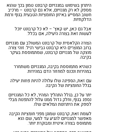
היתרון בשימוש במגנזיום קרבונט טמון בכך שהוא
מספק לא רק מגנזיום, אלא גם קרבונט – מרכיב
חשוב המסייע באיזון החומציות הטבעית בגוף ורמת
הדלקתיות.
אבל גם כאן, יש קאץ' – לא כל קרבונט יוכל
לעשות זאת בצורה היעילה, אם בכלל.
הצורה הקלאסית של קרבונט המשולב עם מגנזיום
ברוב המוצרים היא קרבונט גבישי רגיל: זוהי צורה
מוצקה של מגנזיום קרבונט, שמתמוססת בעיקר
בקיבה.
כשהיא מתמוססת בקיבה, המגנזיום משתחרר
במהירות ונכנס למחזור הדם במהירות.
עם זאת, הספיגה שלו עלולה להיות פחות יעילה
בגלל החומציות של הקיבה.
יתר על כן, בגלל התהליך המהיר, לא כל המגנזיום
נספג בגוף, וחלק גדול ממנו עלול להתפנות מבלי
לספק את היתרונות המלאים שלו.
לעומת זאת, קרבונט שמוגן מפני חומציות הקיבה
מאפשר למגנזיום להגיע עד למעי, שם הוא
מתמוסס בצורה איטית ומבוקרת יותר.