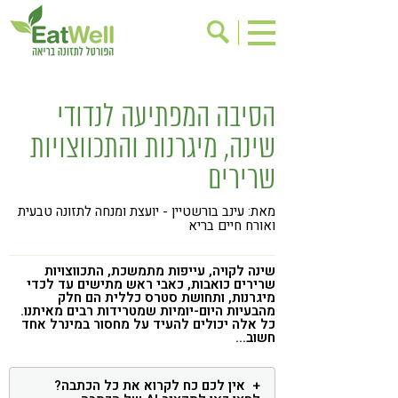
הרשמה לניוזלטר
אודות
הסיבה המפתיעה לנדודי
בישול בריא
אינדקס עסקים
שינה, מיגרנות והתכווצויות
ריפוי ומניעת מחלות
בריאות האישה
שרירים
תוספי תזונה
מתכוני בריאות
מאת: עינב בורשטיין - יועצת ומנחה לתזונה טבעית
אירועים
שינוי תזונתי
ואורח חיים בריא
גישות בתזונה
דיאטה
שינה לקויה, עייפות מתמשכת, התכווצויות
שרירים כואבות, כאבי ראש מתישים עד לכדי
ניקוי רעלים
מזונות על
מיגרנות, ותחושת סטרס כללית הם חלק
מהבעיות היום-יומיות שמטרידות רבים מאיתנו.
ילדים
תזונה וספורט
כל אלה יכולים להעיד על מחסור במינרל אחד
חשוב...
הפרעות קשב & ריכוז
אכילה רגשית
רגישות לגלוטן
טעים להכיר
אין לכם כח לקרוא את כל הכתבה?