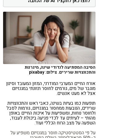
לחצו כאן לתקציר AI של הכתבה
קורונה
טבעונות
הסיבה המפתיעה לנדודי שינה, מיגרנות
והתכווצויות שרירים. צילום: pixabay
אורח החיים המערבי המודרני, המזון המעובד וסינון
מוגבר של מים, גורמים לחוסר תזונתי במגנזיום
אצל לא מעט אנשים.
תופעות כמו בעיות בשינה, כאבי ראש והתכווצויות
שרירים, הנובעות ממחסור במגנזיום, גורמות לסבל
ולחוסר נוחות, ומשפיעות על איכות החיים באופן
מהותי – לעיתים עד לכדי פגיעה ביכולת לעבוד,
השפעה על מצב הרוח הכללי ועוד.
על פי הסטטיסטיקה חוסר במגנזיום משפיע על
כ-50% מהאוכלוסייה בעולם המערבי​​.