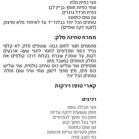
חצי כפית מלח
שתי כפיות חומץ בן יין לבן
כפית חרדל גרגרים
שן שום כתושה
טוחנים הכל יחד בבלנד יד עד לאיחוד מלא ומיצוק
(לוקח דקה שתיים)
ממרח טחינה סלק:
מחממים תנור לחום גבוה. עוטפים סלק לא קלוף
בנייר כסף ומכניסים לתנור לחצי שעה ארבעים
דקות, עד שסכין עוברת בקלות דרכו. קולפים את
הסלק וטוחנים במעבד מזון.
מוסיפים שני שליש כוס טחינה גולמית, שני שליש
כוס מים, מיץ מחצי לימון, שתי שיני שום ומלח.
טוחנים הכל יחד.
קארי טופו וירקות
רכיבים:
חצי חבילה טופו
חופן שעועית ירוקה עדינה
חופן גזר חתוך לגפרורים
חצי בצל חתוך קטן
שן שום כתושה
חופן פטריות טריות פרוסות
כף רוטב סויה