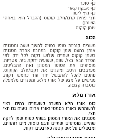
כף סוכר
כף אבקת קארי
כף מיץ לימון
חצי פחית קרם/חלב קוקוס (ההבדל הוא באחוזי
השומן)
שמן קוקוס
הכנה:
משרים קוביות טופו בסויה למשך שעה ומטגנים
אותן במעט שמן קוקוס. במחבת אחרת מטגנים
בשמן קוקוס שתיים שלוש דקות לכל ירק לפי
הסדר הבא: בצל, שום, שעועית ירוקה, גזר, פטריות.
מוסיפים את הטופו המטוגן ואת התבלינים.
מערבבים היטב ומוזגים את רקם/חלב הקוקוס.
נותנים להכל להתבשל יחד עוד כחמש דקות.
מגישים על מצע של אורז מלא, ומפזרים מלמעלה
כוסברה קצוצה.
אורז מלא:
כוס אורז מלא מושרה כשעתיים במים. רצוי
להשתמש באורז בסמטי ואורז אדום. טעים גם חצי
חצי.
מטגנים את האורז המסונן בשתי כפות שמן לדקה
שתיים, מוסיפים שתיים ורבע כוסות מים רותחים,
ומבשלים על אש קטנה כארבעים דקות.