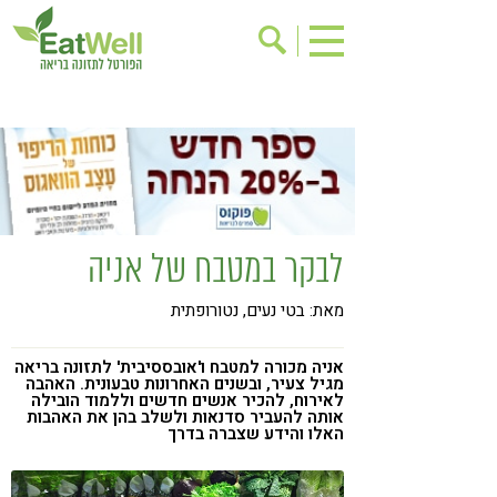
הרשמה לניוזלטר
אודות
בישול בריא
אינדקס עסקים
ריפוי ומניעת מחלות
בריאות האישה
תוספי תזונה
מתכוני בריאות
לבקר במטבח של אניה
אירועים
שינוי תזונתי
מאת: בטי נעים, נטורופתית
גישות בתזונה
דיאטה
ניקוי רעלים
מזונות על
אניה מכורה למטבח ו'אובססיבית' לתזונה בריאה
מגיל צעיר, ובשנים האחרונות טבעונית. האהבה
ילדים
תזונה וספורט
לאירוח, להכיר אנשים חדשים וללמוד הובילה
אותה להעביר סדנאות ולשלב בהן את האהבות
האלו והידע שצברה בדרך
הפרעות קשב & ריכוז
אכילה רגשית
רגישות לגלוטן
טעים להכיר