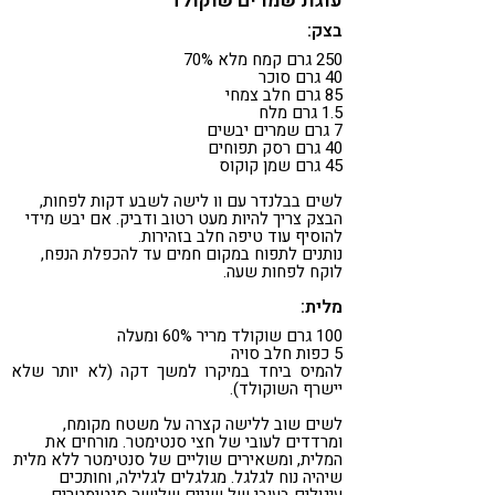
עוגת שמרים שוקולד
בצק:
250 גרם קמח מלא 70%
40 גרם סוכר
85 גרם חלב צמחי
1.5 גרם מלח
7 גרם שמרים יבשים
40 גרם רסק תפוחים
45 גרם שמן קוקוס
לשים בבלנדר עם וו לישה לשבע דקות לפחות,
הבצק צריך להיות מעט רטוב ודביק. אם יבש מידי
להוסיף עוד טיפה חלב בזהירות.
נותנים לתפוח במקום חמים עד להכפלת הנפח,
לוקח לפחות שעה.
מלית:
100 גרם שוקולד מריר 60% ומעלה
5 כפות חלב סויה
להמיס ביחד במיקרו למשך דקה (לא יותר שלא
יישרף השוקולד).
לשים שוב ללישה קצרה על משטח מקומח,
ומרדדים לעובי של חצי סנטימטר. מורחים את
המלית, ומשאירים שוליים של סנטימטר ללא מלית
שיהיה נוח לגלגל. מגלגלים לגלילה, וחותכים