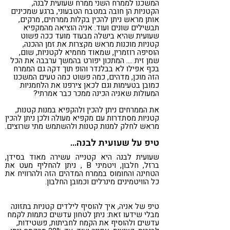
המשכנו לממרח השני ממרח שעועית לבנה,
הקטניות הן חובה במטבח הטבעוני, ברגע שמכינים
אותן מראש ניתן להכין בקלות ממרחים, מרקים,
תבשילים שונים ועוד. אניה הוציאה מהמקפיא
שעועית שהיא בישלה מבעוד מועד ככה פשוט
קטניות מוכנות מראש מקצרות את זמן ההכנה,
הוסיפה רוזמרין, שמאוד מחמיא לקטניות, שום,
שמן זית …. המתכון יפורט בהמשך ערבבה את הכל
בכף אפילו לא בבלנדר והופ תוך דקה גם הממרח
הזה מוכן, מדהים, כמה פשוט כמה טעים המשכנו
כמובן בטעימות וגם לכאן צירפנו את הלחמניות
המעולות שאניה הכינה ממכר כבר אמרתי?
את הממרחים ניתן להכין ולהקפיא במנות קטנות,
קטניות מסתדרות עם מקפיא מעולה ולכן ניתן להכין
מראש לחלק למנות קטנות ולהשתמש מתי שרוצים.
טיפ על שעועית לבנה…
שעועית לבנה היא קטנייה עשירה מאוד בסידן,
ברזל, חלבון, ויטמיני B , ניתן להחליף מעט את
הטחינה והחומוס בממרח המדהים הזה ולהרוויח את
כל הוויטמינים מינרלים וכמובן החלבון.
טיפ של אניה, איך להוסיף לילדים קטניות בתזונה
מבלי שידעו זאת: ניתן לטחון עדשים כתמות לקמח
עדשים ולהוסיף את הקמח לחביתות, פשטידות,