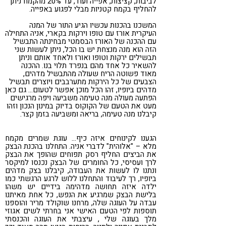
לביבות, קציצות, אפייה ועוד, עד 20% מהקמח ניתן
להחליף בקמח קטניות מבלי לפגוע באפייה.
המשכנו בהכנות עכשיו הגיע התור של המנה
העיקרית אורז עם טופו וירקות בקארי, אניה התחילה
עם ההכנה של האורז הבסמטי מבחינתה התבשיל
הזה הוא מנה מנצחת יש בו הכל, ניתן לעשות שני
תבשילים ירקות וטופו ואורז ולאחד אותם וניתן
להשאיר כל אחד מהם בנפרד תלוי בנו. ההכנה
מאוד פשוטה הריח שעולה מהתבשיל מדהים,
הצבעים של כל הירקות מתערבבים ויוצרים תבשיל
מדהים ביופיו, זהו הכל מוכן אפשר לטעום… גם כאן
הפתעה מעולה מנה טעימה משביעה ויפה מרגישים
מעט את הטעם של הקוקוס בדיוק במינון הנכון וזהו
קיבלנו מנה טעימה, בריאה ומשביעה בזמן קצר.
הגענו לקינוחים איזה כיף… עוגת שמרים מקמח
מלא – "אלוהית" לדברי אניה. התחלנו בהכנת הבצק
את הביצים החליף רסק תפוחים שהופך את הבצק
לרך ועסיסי, כל החומרים של הבצק נכנסו למיקסר
ונתנו לו לעשות את העבודה, קיבלנו בצק מדהים
ביופיו, רך לעיבוד והתחלנו ללוש לרגע הרגשתי כמו
ילדה איזה תחושה מדהימה בידיים יש משהו
בלישת הבצק שמרגיע את הנפש, כל אחת מאיתנו
עבדה על העוגה שלה, מרחנו שוקולד מריר והוספנו
תוספות לפי הטעם האישי אני בחרתי לשים אגוזי
מלך בעוגה שלי , עיצבתי את העוגה והכנסתי