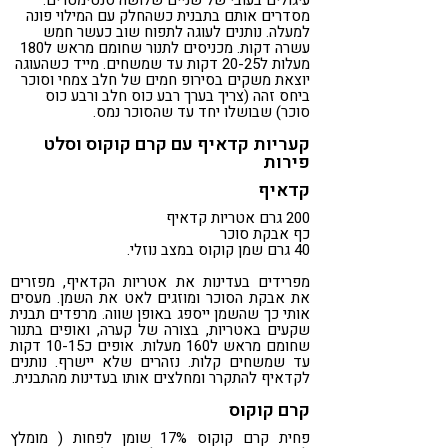
עיגולים בעובי של שניים שלושה סנטימטרים.
מסדרים אותם בתבנית כשהחלק עם המילוי פונה
למעלה. נותנים לעוגה לתפוח שוב כעשר חמש
עשרה דקות. מכניסים לתנור שחומם מראש ל180
מעלות ל20-25 דקות עד שמשחים. מייד כשהעוגה
יוצאת משקים בסירופ חמים של חלב צמחי וסוכר
ביחס זהה (צריך בערך רבע כוס חלב ורבע כוס
סוכר) שבושלו יחד עד שהסוכר נמס.
קעריות קדאיף עם קרם קוקוס וסלט
פירות
קדאיף
200 גרם אטריות קדאיף
כף אבקת סוכר
40 גרם שמן קוקוס במצב נוזלי.
מפרידים בעדינות את אטריות הקדאיף, מפזרים
את אבקת הסוכר ומוזגים לאט את השמן. מעסים
אותי כך שהשמן ייספג באופן שווה. מרפדים תבנית
שקעים באטריות, בצורה של קערה, ואופים בתנור
שחומם מראש ל160 מעלות. אופים כ10-15 דקות
עד שמשחים קלות. נזהרים שלא יישרף. נותנים
לקדאיף להתקרר ומחלצים אותו בעדינות מהתבנית.
קרם קוקוס
פחית קרם קוקוס 17% שומן לפחות ( מומלץ