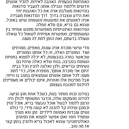
האחרונות טבעונית. האהבה לאירוח, להכיר אנשים
חדשים וללמוד הובילה אותה להעביר סדנאות.
בסדנאות משלבת אניה את כל האהבות יחד
ואת הידע שצברה בדרך. דרך הסדנאות מעבירה
אניה לאנשים את הפשטות והשמחה שיש באוכל,
שהוא גם בריא, וגם מלא חמלה.
הסדנאות האינטימיות מאפשרות מפגש אמיתי בין
המשתתפים, ואפשרות אמיתית לשאול כל שאלה
שעולה בדעתם, ואת הזמן לתת לה מענה.
מדי שישי מוכרת אניה עוגות, מאפים, ממרחים
ועוד. המוצרים האלה, זה כל אותם המוצרים
שכאשר בחרה בטבעונות, לא יכלה למצוא בחנויות
השונות בסביבה, בטח שלא כאלה שיהיו גם
טעימים ובריאים, ולכן נאלצה להכין הכל בבית.
'היום אני מוכרת אותם', מספרת אניה, כדי לתת
מענה לכל אותם אנשים שנמצאים במצב בו הייתי,
אבל מסיבות אלו ואחרות, אינם יכולים או מעוניינים
להיכנס למטבח בעצמם.
בסדנה נכחו מספר בנות, כשכל אחת מהן הגיעה
לסדנה מהמקום שלה, והדבר המשותף לכולן היה
הרצון ללמוד לבשל אוכל טבעוני בריא, אוכל מזין
וכמובן שיהיה קל להכנה לא קשה מידי, כי כולנו
נשים עובדות ואמהות לילדים. זמן הוא מצרך
שתמיד חסר ואם אפשר למצוא את הפתרון
האולטימטיבי שהוא לאכול בריא ולהכין בזמן קצר
אז מה טוב…