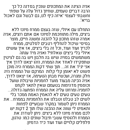
אניה הציגה את המתכונים שנכין בסדנה כל כך
הרבה דברים טעמים, שחיוך גדול עלה על שפתי
וחשבתי לעצמי 'איזה כיף לנו, גם לבשל וגם לאכול
בריא'.
התחלנו עם איולי, שזה בעצם ממרח מיונז ללא
ביצים, מילה מתוחכמת למיונז אם אתם רוצים, אניה
אמרה שזהו מתכון קל להכנה ומשנה חיים, מוצר
בסיסי שיכול להחליף רטבים לסלטים, ממרח
לכריך ועוד ועוד, וכל זה בלי ביצים, אז איך עושים
איולי בלי ביצים שאלתי? ואניה מיד ענתה
משתמשים בסויה שיש בה חלבון ויש בה גם לציטין
שתפקידו לאחד את הממרח, וזהו יצאנו לדרך איך
אני יגיד את זה…. תוך שתי דקות הממרח היה מוכן
פשוט לא יאומן קלי קלות המרקם של הממרח היה
חלק ומגרה, ועכשיו מבחן הטעימה, אז יצאנו לדרך,
אניה הכינה מבעוד מועד לחמניות שיבולת שועל
וכוסמין מדהימות בטעמם שאין לתאר לקחנו
לחמניה ומרחנו עליה את הממרח הפתעה גדולה….
טעים טעים טעים לא להאמין האמת ממכר בלי
לשים לב טבלנו וטבלנו את הלחמניות בממרח… את
הממרח ניתן לשמור במקרר שבועיים לפחות
ותאמינו לי שווה את ההכנה שלו תוך 2 דקות יש
לכם ממרח מיונז ללא ביצים. ניתן לשדרג את
הממרח ולהוסיף עשבי תיבול שונים כמו: טרגון,
פלפלים קלויים ועוד ועוד כיד הדמיון.