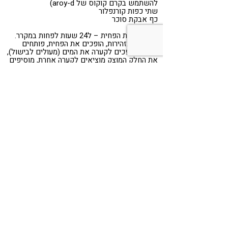
להשתמש בקרם קוקוס של aroy-d)
שתי כפות קורנפלור
כף אבקת סוכר
מקררים את הפחית – ל24 שעות לפחות במקרר.
מוציאים בזהירות, הופכים את הפחית, פותחים
אותה ושופכים לקערה את המים (מעולים לבישול),
את החלק המוצק מוציאים לקערה אחרת, מוסיפים
את הקורנפלור ואבקת הסוכר ומקציפים יחדיו
לקרם.
ממלאים את הקעריות בקרם הקוקוס, ומגישים עם
סלט פירות.
Share
Telegram
WhatsApp
LinkedIn
Twitter
Facebook
אירועים