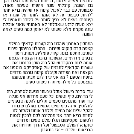
לתבנית אפייה ולתנור, הריחות הגיעו מהר מאוד וכך
גם העוגה, קיבלתי עוגה אישית טעימה מאוד,
טבעונית עם כבר לאכול קינוח אז שיהיה בריא יותר
"להיות טבעוני זה לא אומר לוותר על עוגות או
קינוחים בעצם לא צריך לוותר על כלום" ותאמינו לי
יצא טעים לרגע שאכלתי לא האמנתי שאני אוכלת
עוגה מקמח מלא פשוט לא יאומן כמה טעים יצאה
העוגה.
המתכון האחרון שהכנו היה קערות קדאיף במילוי
קצפת קרם קוקוס ופירות… התחלנו בחיתוך פירות
שונים, חתכנו בננה, קיווי, פומלית, תפוח, רימון
צבעים מדהימים, המשכנו בהכנת הקצפת הכנסנו
אותה לנוח במקרר ושהכל היה מוכן הכנסנו את
שערות הקדאיף לתבנית של קאפקייקס הוספנו את
הקצפת ואת הפירות וקיבלנו קינוח גורמה מדהים
ביופיו והטעם ? מה אני יגיד לגם תכינו ותטעמו
בעצמכם כל מילה מיותרת פשוט טעים.
עוד סדנת בישול אוכל טבעוני הגיעה לסיומה, היה
לי מדהים, כיף וטעים. כל פעם מחדש אני מגלה
עוד ועוד מתכונים טעמים וקלים להכנה טבעוניים
לחלוטין, איזה כיף שיש אנשים בעולם שבחרו
להקל עלינו את החיים וללמד אותנו ולעזור לנו
לחיות בריא יותר. אני ממליצה לכם להכין לנסות
ולטעום, מקסימום תגלו עולם טעים ומדהים
שנקרא 'העולם הטבעוני' ועל הדרך תרוויחו את
הבריאות שלכם – אז בתאבון.