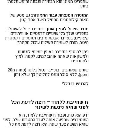
שתפריט מאוזן הוא הבחירה הנכונה וה"משתלמת"
ביותר.
המנטרה המנצחת עבור המאוזנת
: גם מסע של
מאות קילומטרים מתחיל בצעד אחד קטן.
מוצר שיכול לעניין אותך
: בנפייבר יכול להשתלב
בתפריט שלך בלי שינויים דרמטיים או וויתורים
קיצוניים; בנפייבר אבקת סיבים תזונתיים דקסטרין
חיטה, תורם לשמירת פעילות עיכול תקינה*.
ניתן להוסיף בנפייבר באופן יומיומי למזונות
ולמשקאות שאתה אוהב: למים, לקפה, למיץ
ולמתכונים
שונים שאוהבים. בנפייבר נטול גלוטן (פחות מ20
ppm), ללא סוכר ונמס לחלוטין כך שלא ניתן
להרגיש בו כלל!
זו שחייבת ללמוד – רוצה לדעת הכל
לפני שהיא ניגשת לשינוי
ידע הוא כוח, ועבור זו שחייבת ללמוד, הוא
המוטיבציה שמניעה אותה לעבר המטרות שלה. לפני
שהיא תעשה צעד שונה, היא רוצה לדעת את כל