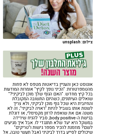
קורונה
טבעונות
צילום: unsplash
אוגוסט כאן והעניין בדיאטות מטפס לא פחות
מהטמפרטורות: "הכיני גופך לקיץ" אומרות המודעות
בכל קיץ מחדש. "האם הגוף שלך מוכן לביקיני?"
שואלים העיתונים; כשהיום התשובה המקובלת
והחיובית היא שכל גוף מוכן לביקיני, ולא צריך
לשנות אותו בשביל להיות "ראויה לביקיני"; זה לא
משנה אם את שואפת לרזון מקסימלי, או דוגלת
בגישת ה-body positive, סביר להניח שירידה
במשקל היא יעד שלא תתנגדי לו. אבל איך מגיעים
לשם? מוזמנת להכיר מספר גישות ו"טריקים"
שיכולים לסייע בדרך לביקיני (אבל תעשי טובה, אל