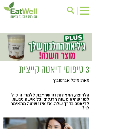
הרשמה לניוזלטר
אודות
בישול בריא
אינדקס עסקים
ריפוי ומניעת מחלות
בריאות האישה
תוספי תזונה
מתכוני בריאות
3 טיפוסי דיאטה קייצית
אירועים
שינוי תזונתי
מאת: מיכל אברמוביץ
גישות בתזונה
דיאטה
ניקוי רעלים
מזונות על
הלחוצה, המאוזנת וזו שחייבת ללמוד ה-כ-ל
לפני שהיא משנה הרגלים. כל אישה ניגשת
ילדים
תזונה וספורט
לדיאטה בדרך שלה. אז איזו שיטה מתאימה
לך?
הפרעות קשב & ריכוז
אכילה רגשית
רגישות לגלוטן
טעים להכיר