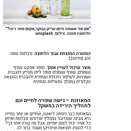
"אם אני אשתה היום שייק בבוקר,אקום מחר רזה?"
הלחוצה תוהה. צילום: unsplash
המנטרה המנצחת עבור הלחוצה
: סבלנות שווה
זהב (וחיטוב).
מוצר שיכול לעניין אותך
: סופר אפקט שורף
שומנים; שורף שומנים סופר ליפו מסייע להגברת
העוררות, לשיפור היכולת הגופנית ולהגברת ההוצאה
הקלורית במהלך הפעילות הגופנית.
המאוזנת – גישה שפויה לחיים וגם
לתהליך הירידה במשקל
המאוזנת כבר ניסתה דיאטה, שתיים או יותר בחייה.
היא מבינה שמדובר בתהליך שדורש סבלנות ואיזון.
כל אחד יכול לצום יומיים, אבל מה קורה אחר כך?
כדי להשיג תוצאות שיחזיקו מעמד ברור לה