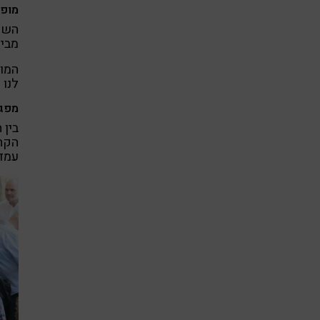
מופע
השחק
מבית
המופ
לנו 
מפגש
בין 
הקהי
עמדת