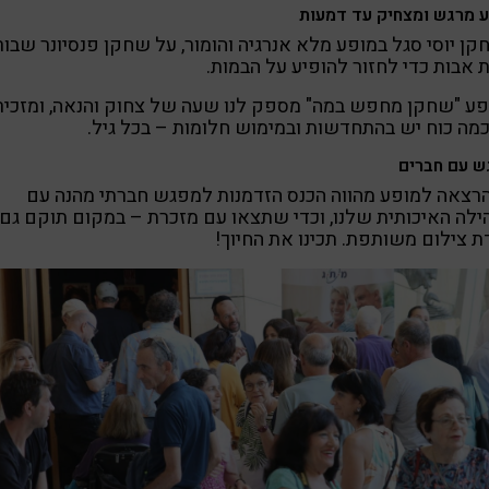
 מרגש ומצחיק עד דמעות
ן יוסי סגל במופע מלא אנרגיה והומור, על שחקן פנסיונר שבור
 אבות כדי לחזור להופיע על הבמות.
ע "שחקן מחפש במה" מספק לנו שעה של צחוק והנאה, ומזכיר
כמה כוח יש בהתחדשות ובמימוש חלומות – בכל גיל.
 עם חברים
הרצאה למופע מהווה הכנס הזדמנות למפגש חברתי מהנה עם
לה האיכותית שלנו, וכדי שתצאו עם מזכרת – במקום תוקם גם
 צילום משותפת. תכינו את החיוך!