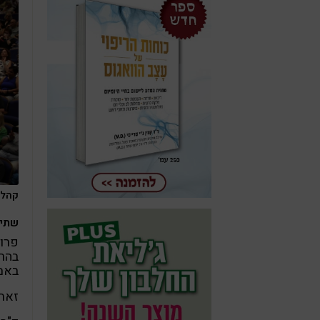
קהל ב
שתי 
פרופ
בהרצ
באמצ
זאת 