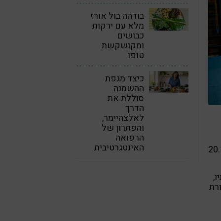
בודהה בול אורז
מלא עם ירקות
כבושים
ומקושקשת
טופו
כיצד מגפת
ההשמנה
סוללת את
הדרך
לאלצהיימר,
והפתרון של
הרפואה
האינטגרטיבית
ות בריא 2", שיתקיים ביום שישי ה-20.12
ו,
במסורת