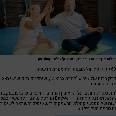
גלות איך לחיות טוב יותר, יותר זמן! צילום: pixabay
זו בדיוק הרוח של אירוע "לחי
טרון גבעתיים.
חת
כנס "לחיות בריא" הראשון
וההדים החיוביים שהגיעו בעקבותי
הניעה את מארגני האירוע – EatWell ופורטל מ.ת.ג – להמשיך 
ה של מפגשי קהילה, המעניקים ידע, טיפים והשראה לשיפור
ת החיים מעל גיל 60.