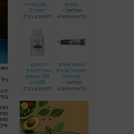
קמטים
- שמן קצח +
הימלאיה –
ויטמין D
בריאות מהטבע
ליקוטבע בע"מ
משחת שיניים
ליקוטבע -
בואו ל
הימלאיה טבעית
סופר ליקוריץ -
איורוודית
120 כמוסות
גיל 60+ הוא גיל של תובנות והזדמנויות חדשות.
הימלאיה –
200 מ"ג
בריאות מהטבע
ליקוטבע בע"מ
בתיא
הצל
החדש
איכו