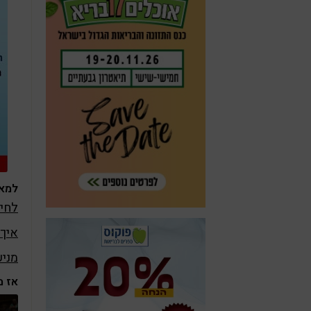
למאמ
לחיות בריא
איך לה
מניע
אז מ