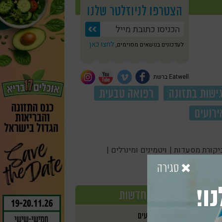
הצטרפו לניוזלטר שלנו
לחצו כאן
לעדכונים בנושאים מסוימים,
Eatwell ברשת
ישות בתזונה
רפואה טבעית
ירועים
יקורת מסעדות |
ויטמינים ומינרלים |
סגירה
ו!
חדשות
אירועים