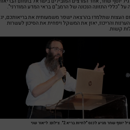
גיל יוסף שחר, אחד המרצים המובילים בישראל בתחום הבריאות,
 על "כללי התזונה הנכונה של הרמב"ם בראי המדע המודרני".
ם העצות שתלמדו בהרצאה ישפר משמעותית את בריאותכם, יגד
ערנות והריכוז, יאזן את המשקל ויפחית את הסיכון לעשרות
ות קשות.
 יוסף שחר מגיע לכנס "לחיות בריא 2". צילום: ליאור שני