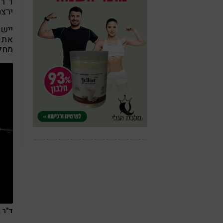
ד"ר 
ירצה
יישו
את ה
מחל
ד"ר גיל