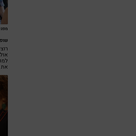
מפגש 
שופי
רוצי
אולי
למקו
את כ