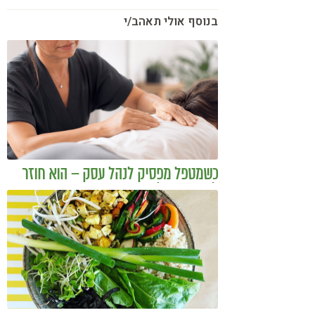
בנוסף אולי תאהב/י
כשמטפל מפסיק לנהל עסק – הוא חוזר
להיות מטפל