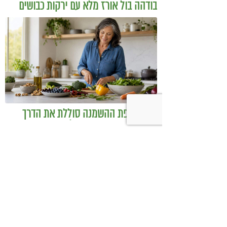
בודהה בול אורז מלא עם ירקות כבושים
ומקושקשת טופו
כיצד מגפת ההשמנה סוללת את הדרך
לאלצהיימר, והפתרון של הרפואה
האינטגרטיבית