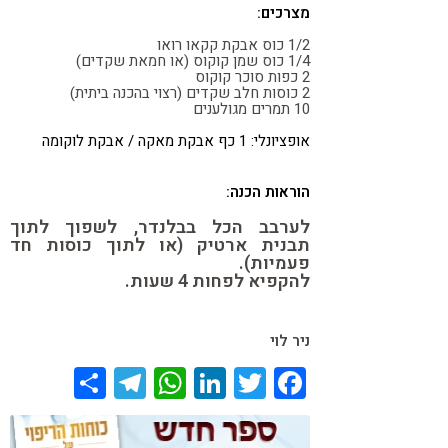
מצרכים:
קורונה
טבעונות
1/2 כוס אבקת קקאו רואו
1/4 כוס שמן קוקוס (או חמאת שקדים)
2 כפות סוכר קוקוס
2 כוסות חלב שקדים (רצוי בהכנה ביתית)
10 תמרים מגולענים
אופציונלי: 1 כף אבקת מאקה / אבקת לוקומה
הוראות הכנה:
לערבב הכל בבלנדר, לשפוך לתוך
תבנית ארטיק (או לתוך כוסות חד
פעמיות).
להקפיא לפחות 4 שעות.
ניר לוי
Share
Telegram
WhatsApp
LinkedIn
Twitter
Facebook