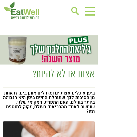
הרשמה לניוזלטר
אודות
בישול בריא
אינדקס עסקים
ריפוי ומניעת מחלות
בריאות האישה
תוספי תזונה
מתכוני בריאות
אצות או לא להיות?
אירועים
שינוי תזונתי
גישות בתזונה
דיאטה
ביפן אוכלים אצות ים ומגדלים אותן בים. זו אחת
מן הסיבות לכך שתוחלת החיים ביפן היא הגבוהה
ניקוי רעלים
מזונות על
ביותר בעולם. האם התפריט המקומי שלנו,
שנחשב לאחד מהבריאים בעולם, זקוק לתוספת
ילדים
תזונה וספורט
הזו?
הפרעות קשב & ריכוז
אכילה רגשית
רגישות לגלוטן
טעים להכיר