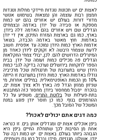
לאצות ים יש תכונות נוגדות חיידקי מחלות ונוגדות
חמצון רבות עוצמה והן נמצאות בשימוש אנושי
מדורי דורות. בעולם יש אזורים בהם יש כמות
מספקת או סבירה של יודן באדמה ובצמחים
הגדלים שם ויש אזורים בהם האדמה דלה ביודן.
בארץ, כמו גם בארצות המזרח התיכון, אין די יודן
באדמות. חוץ מאשר באדמה הכבדה, בשאר
אדמות הארץ כמות היודן נמוכה עד אפסית. חשוב
לדעת שצמחי היבשה לא זקוקים ליודן כאחד מן
המינרלים הדרושים להם. לכן, יבולי צמחי החקלאות
הגדלים פה מכילים כמות זעומה של יודן. בבית
הספר לרוקחות בירושלים נערכה בדיקה לגבי כמות
היודן שיש בתערובת של תרנגולות שכל מרכיביה
גודלו באדמות הארץ. כמות היודן בתערובת זו הייתה
10% מן הכמות האופטימאלית. במילים אחרות, מי
שניזון ממזון הגדל פה בארץ ולא צורך אצות ים,
בהכרח יסבול ממחסור ביודן. מחסור כזה המתבטא
בתת-פעילות של
בלוטת התריס
, משפיע על כל
ההורמונים בגוף. כמו כן חוסר יודן פוגע במנת
המשכל של הסובל מכך.
כמה דגים אתם יכולים לאכול?
ביפן אוכלים אצות ים ומגדלים אותן בים. זו כנראה
אחת מן הסיבות לכך שתוחלת החיים ביפן היא
הגבוהה ביותר בעולם. באצות ים יש כמות רבה של
יודן, אשלגן, מגנזיום, סידן וברזל כמו גם ויטמינים,