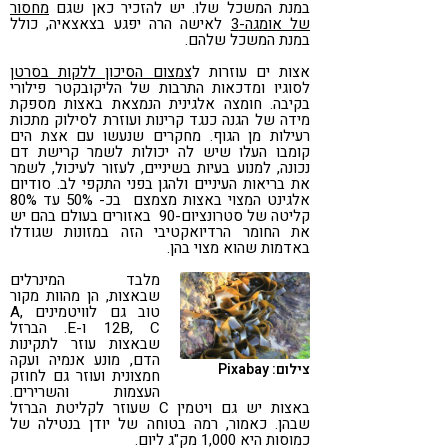
במנת המשכל שלו. יש להזכיר כאן שגם
מחסור
של אומגה-3
לאישה הרה יפגע בצאצאיה, כולל
במנת המשכל שלהם.
אצות ים עוזרות ל
צמצום הסיכון ללקות בסרטן
לסוגיו ומדכאות התרבות של הליקובקטר פילורי
בקיבה. חומצה אלגינית הנמצאת באצות מספקת
מידה של הגנה כנגד קרינות ועוזרת לסילוק מתכות
רעילות מן הגוף. מחקרים שנעשו עם אצת הים
קומבו העלו שיש לה יכולות לשמר קרישת דם
נכונה, למנוע בעיות בשיניים, לעזור לעיכול, לשמר
את בריאות העיניים ולהגן בפני התקפי לב. סודיום
אלגינט המצוי באצות מצמצם בכ- 50% עד 80%
קליטה של סטרונציום-90 באזורים בעולם בהם יש
את החומר הרדיואקטיבי הזה במזונות שגודלו
באדמות שהוא מצוי בהן.
מלבד המינרלים
שבאצות, הן מהוות מקור
טוב גם לוויטמינים A,
12B, C ו-E. הברזל
שבאצות עוזר לתקינות
הדם, מונע אנמיה ועקה
צילום: Pixabay
חמצונית ועוזר גם לחוזק
העצמות והשרירים.
באצות יש גם ויטמין C שעוזר לקליטת הברזל
שבהן. כאמור, רמה בטוחה של יודן בנטילה של
כמוסות היא 1,000 מק"ג ליום.