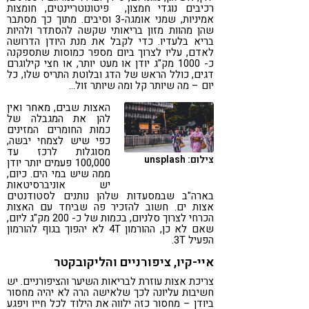
רכיבים נוגדי חמצון, פיטונוטריינטים, חומצות
אמיניות, שמני אומגה-3 וסיבים. מתוך כך מסתבר
שהן מהוות מזון בריאותי שקשה להסתדר ולהיות
בריא בלעדיו. כדי לקבל את מנת היודן הדרושה
לאדם, עליו לצרוך ביום מספר כמוסות שתספקנה
כ- 1000 מק"ג יודן או מעט יותר, או חצי קילוגרם
דגים, כולל הראש של הדג ובלוטת התריס שלו, כל
יום – מה שיותר קל ומה שיותר זול…
האצות שבים, מאחר ואין
להן את המגבלה של
כמות החומרים המזינים
כפי שיש לצמחי יבשה,
מסוגלות לרכז עד
צילום: unsplash
100,000 פעמים יותר יודן
ממה שיש במי הים. כיום,
יש אוניברסיטאות
בארה"ב שבמסעדות שלהן נותנים לסטודנטים
אצות ים. חשוב להזכיר פה שביחד עם האצות
הכרחי לצרוך סלניום, בכמות של כ- 200 מק"ג ליום,
שאם לא כן, ההורמון 4T לא יהפוך בגוף להורמון
הפעיל 3T.
איי-קיו, ציפורניים והליקובקטר
צריכת אצות עוזרת לבריאות השיער והציפורניים. יש
חשיבות עליונה לכך שלאישה הרה לא יהיה מחסור
ביודן – מחסור כזה ילווה את הילוד לכל חייו ויפגע