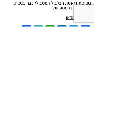
בשיטת דיאטת הבלבול המטבולי כבר עכשיו,
והתחילי את המסע שלך.
ההרשמה מכאן
Share
Telegram
WhatsApp
LinkedIn
Twitter
Facebook
יש לי שאלה לגבי דיאטת הבלבול
המטבולי