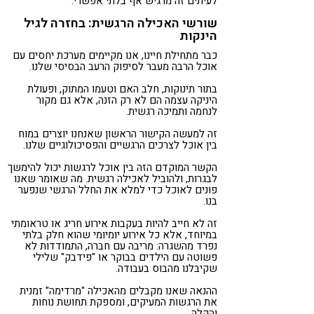
לעיתים זה מרגיש אף בלתי אפשרי.
שורשי האכילה הרגשית: בחזרה לגיל
הינקות
כבר מתחילת חיינו, אנו מקיימים מערכת יחסים עם
אוכל הרבה מעבר לסיפוק הרעב הבסיסי שלנו.
בתור תינוקות, חלב האם וטעמו המתוק, ופעולת
היניקה עצמה הם לא רק הזנה, אלא גם מקור
לנחמה ותמיכה רגשית.
זה למעשה הקישור הראשון שאנחנו יוצרים במוח
בין אוכל לצרכים הרגשיים והפסיכולוגיים שלנו.
הקשר המוקדם הזה בין אוכל לרגשות יכול להימשך
לבגרות, ולהוביל לאכילה רגשית. מה שאומר שאנו
פונים לאוכל כדי למלא את החלל הרגשי שנפער
בנו.
זה לא חייב להיות בעקבות אירוע חריג או טראומתי
במיוחד, אלא כל אירוע יומיומי שהוא חלק בלתי
נפרד מהשגרה: מריבה עם חברה, התמודדות לא
פשוטה עם הילדים בבוקר או "פידבק" שלילי
שקיבלנו מהבוס בעבודה.
ההנאה שאנו מקבלים מהאכילה "מרדימה" זמנית
את הרגשות המעיקים, ומספקת תחושת נוחות
והקלה.