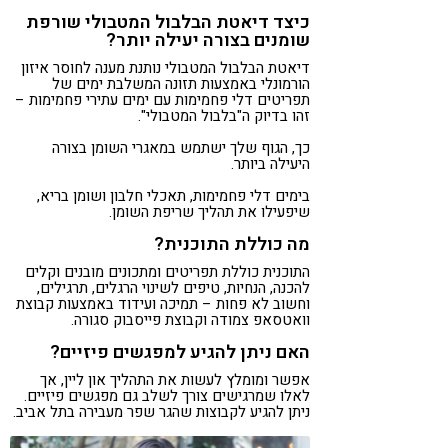
כיצד דיאטת הבלבול המטבולי שורפת
שומנים בצורה יעילה יותר?
דיאטת הבלבול המטבולי נותנת מענה לחוסר איזון
הורמונלי באמצעות תזונה המשלבת ימים של
תפריטים דלי פחמימות עם ימים עתירי פחמימות –
זהו בדיוק ה"בלבול המטבולי".
כך, הגוף שלך ישתמש במאגרי השומן בצורה
היעילה ביותר.
בימים דלי פחמימות, תאכלי חלבון ושומן בריא,
שיפעילו את תהליך שריפת השומן.
מה כוללת התוכנית?
התוכנית כוללת תפריטים ומתכונים מובנים וקלים
להכנה, הנחיות, טיפים לשינוי הרגלים, תרגילים,
וחשוב לא פחות – תמיכה ועידוד באמצעות קבוצת
וואטסאפ צמודה וקבוצת פייסבוק סגורה.
האם ניתן להגיע למפגשים פיזיים?
אפשר ומומלץ לעשות את התהליך און ליין, אך
לאלו שמרגישים צורך לשלב גם מפגשים פיזיים.
ניתן להגיע לקבוצות שהגר שפר מעבירה בתל אביב.