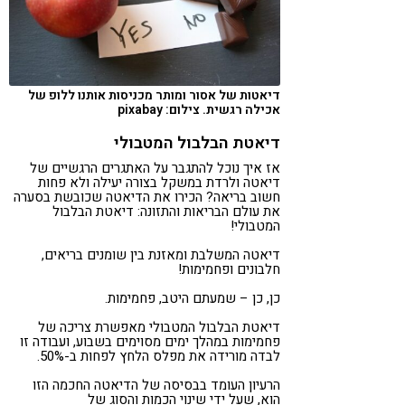
דיאטות של אסור ומותר מכניסות אותנו ללופ של
אכילה רגשית. צילום: pixabay
דיאטת הבלבול המטבולי
אז איך נוכל להתגבר על האתגרים הרגשיים של
דיאטה ולרדת במשקל בצורה יעילה ולא פחות
חשוב בריאה? הכירו את הדיאטה שכובשת בסערה
את עולם הבריאות והתזונה: דיאטת הבלבול
המטבולי!
דיאטה המשלבת ומאזנת בין שומנים בריאים,
חלבונים ופחמימות!
כן, כן – שמעתם היטב, פחמימות.
דיאטת הבלבול המטבולי מאפשרת צריכה של
פחמימות במהלך ימים מסוימים בשבוע, ועבודה זו
לבדה מורידה את מפלס הלחץ לפחות ב-50%.
הרעיון העומד בבסיסה של הדיאטה החכמה הזו
הוא, שעל ידי שינוי הכמות והסוג של