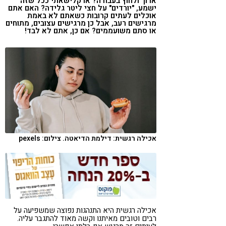
ארוך ולחוץ בעבודה? או קלישאתי ככל שזה
ישמע, "יורדים" על חצי ליטר גלידה? האם אתם
קורונה
טבעונות
אוכלים לעתים קרובות כשאתם לא באמת
מרגישים רעב, אבל כן מרגישים עצובים, מתוחים
או סתם משועממים? אם כן, אתם לא לבד!
אכילה רגשית: דילמת הדיאטה. צילום: pexels
אכילה רגשית היא התנהגות נפוצה שמשפיעה על
רבים וטובים מאיתנו וקשה מאוד להתגבר עליה.