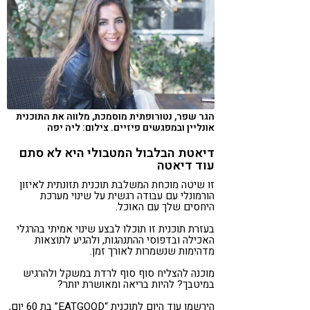
הגר שפר, נטורופתית מוסמכת, מלווה את התוכנית
אונליין ובמפגשים פיזיים. צילום: ליה יפה
דיאטת הבלבול המטבולי היא לא סתם
עוד דיאטה
זו שיטה מוכחת המשלבת תוכנית תזונתית לאיזון
הורמונלי עם עבודה רגשית על שינוי מערכת
היחסים שלך עם האוכל.
בעזרת תוכנית זו תוכלו לבצע שינוי אמיתי בהרגלי
האכילה ובדפוסי ההתנהגות, ולהגיע לתוצאות
מדהימות שנשמרות לאורך זמן.
מוכנה להצליח סוף סוף לרדת במשקל ולהרגיש
במיטבך? להיות בריאה ומאושרת יותר?
הירשמו עוד היום לתוכנית “EATGOOD” בת 60 יום,