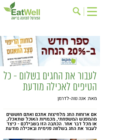
הרשמה לניוזלטר
אודות
בישול בריא
אינדקס עסקים
ריפוי ומניעת מחלות
בריאות האישה
תוספי תזונה
מתכוני בריאות
לעבור את החגים בשלום - כל
אירועים
שינוי תזונתי
הטיפים לאכילה מודעת
גישות בתזונה
דיאטה
מאת: אנה נווה-לדרמן
ניקוי רעלים
מזונות על
ילדים
תזונה וספורט
אם ארוחות החג מלחיצות אתכם ואתם חוששים
מהמפגש המשפחתי, מכמויות האוכל שתאכלו,
הפרעות קשב & ריכוז
אכילה רגשית
או מכל דבר אחר. הכתבה הזו בשבילכם - כיצד
לעבור את החג בשלווה פנימית ובאכילה מודעת
רגישות לגלוטן
טעים להכיר