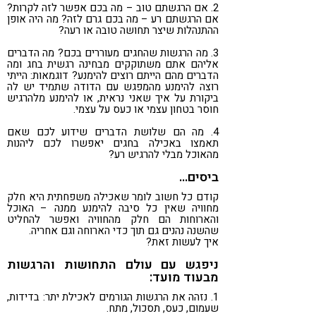
2. אם הרגשתם טוב – מה בכם אפשר לזה לקרות?
אם הרגשתם רע – מה בכם גרם לזה? מה היה אופן
ההתנהלות שיצר תחושה טובה או רעה?
3. מה הרגשות שהחגים מעוררים בכם? מה הדברים
אליהם אתם משתוקקים מבחינה רגשית בחג ומה
הדברים מהם הייתם רוצים להימנע? דוגמאות: הייתי
רוצה להימנע מהמפגש עם הדודה שתמיד יש לה
ביקורת על איך שאני נראית, או להימנע מלהרגיש
חוסר בטחון עצמי או כעס על עצמי.
4. מה הם שלושת הדברים שידוע לכם שאם
תאמצו באכילה בחגים יאפשרו לכם ליהנות
מהאוכל מבלי להרגיש רע?
ביסים…
קודם כל חשוב לומר שאכילה משפחתית היא חלק
מחוויה שאין כל סיבה להימנע ממנה – האוכל
והארוחות הם חלק מהחוויה ואפשר להחליט
שהשנה נהנים גם תוך כדי הארוחה וגם אחריה.
איך לעשות זאת?
ניפגש עם עולם התחושות והרגשות
מבעוד מועד:
1. נזהה את הרגשות הגורמים לאכילת יתר: בדידות,
שעמום, כעס, תסכול, מתח.