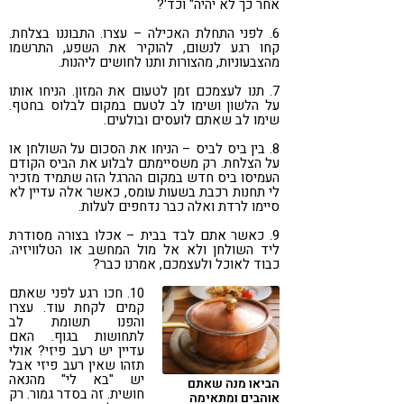
אחר כך לא יהיה" וכד'?
6. לפני התחלת האכילה – עצרו. התבוננו בצלחת.
קחו רגע לנשום, להוקיר את השפע, התרשמו
מהצבעוניות, מהצורות ותנו לחושים ליהנות.
7. תנו לעצמכם זמן לטעום את המזון. הניחו אותו
על הלשון ושימו לב לטעם במקום לבלוס בחטף.
שימו לב שאתם לועסים ובולעים.
8. בין ביס לביס – הניחו את הסכום על השולחן או
על הצלחת. רק משסיימתם לבלוע את הביס הקודם
העמיסו ביס חדש במקום ההרגל הזה שתמיד מזכיר
לי תחנות רכבת בשעות עומס, כאשר אלה עדיין לא
סיימו לרדת ואלה כבר נדחפים לעלות.
9. כאשר אתם לבד בבית – אכלו בצורה מסודרת
ליד השולחן ולא אל מול המחשב או הטלוויזיה.
כבוד לאוכל ולעצמכם, אמרנו כבר?
10. חכו רגע לפני שאתם
קמים לקחת עוד. עצרו
והפנו תשומת לב
לתחושות בגוף. האם
עדיין יש רעב פיזי? אולי
תזהו שאין רעב פיזי אבל
יש "בא לי" מהנאה
הביאו מנה שאתם
חושית. זה בסדר גמור. רק
אוהבים ומתאימה