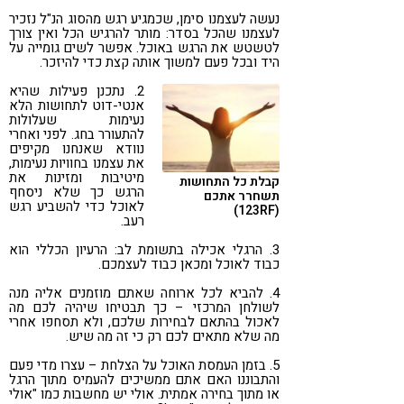
נעשה לעצמנו סימן, שכמגיע רגש מהסוג הנ"ל נזכיר
לעצמנו שהכל בסדר: מותר להרגיש הכל ואין צורך
לטשטש את הרגש באוכל. אפשר לשים גומייה על
היד ובכל פעם למשוך אותה קצת כדי להיזכר.
2. נתכנן פעילות שהיא
אנטי-דוט לתחושות הלא
נעימות שעלולות
להתעורר בחג. לפני ואחרי
נוודא שאנחנו מקיפים
את עצמנו בחוויות נעימות,
מיטיבות ומזינות את
קבלת כל התחושות
הרגש כך שלא ניסחף
תשחרר אתכם
לאוכל כדי להשביע רגש
(123RF)
רעב.
3. הרגלי אכילה בתשומת לב: הרעיון הכללי הוא
כבוד לאוכל ומכאן כבוד לעצמכם.
4. להביא לכל ארוחה שאתם מוזמנים אליה מנה
לשולחן המרכזי – כך תבטיחו שיהיה לכם מה
לאכול בהתאם לבחירות שלכם, ולא תסחפו אחרי
מה שלא מתאים לכם רק כי זה מה שיש.
5. בזמן העמסת האוכל על הצלחת – עצרו מדי פעם
והתבוננו האם אתם ממשיכים להעמיס מתוך הרגל
או מתוך בחירה אמתית. אולי יש מחשבות כמו "אולי