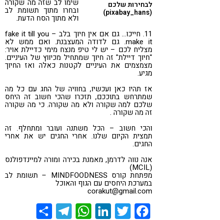
שימו לב שזה מה שקורה
לבחירות שלכם
ובחרו מתוך תשומת לב
(pixabay_hans)
ולא מתוך הסח הדעת.
11. חייכו… גם אם אין חיוך בלב – fake it till you
make it. גם לדודה המעצבנת. ואם ממש לא
מצליח לכם – יש לי טיפ מנצח מימי כדיילת אויר:
"חיוך דיילת" זה חיוך שמתחיל מכיווץ של העיניים.
מצמצמים את העיניים לקטנות כאלה ואז החיוך
מגיע.
אז תהיו כאן ועכשיו, בחוויה של החג עם כל מה
שמתרחש בתוככם, תזכרו שהכי חשוב זה היחס
שלכם למה שקורה ולא מה שקורה. כי מה שקורה
זה מה שקורה .
והכי חשוב – הכל משתנה ועובר ומתחלף. זה
תמצית הקיום שלנו. אחרי החגים יש את אחרי
החגים.
אנה נווה לדרמן, מאמנת בכירה ומורה למיינדפולנס
(MCIL)
מפתחת קורס MINDFOODNESS – תשומת לב
במערכת היחסים עם הגוף והאוכל
corakut@gmail.com
Share
Telegram
WhatsApp
LinkedIn
Twitter
Facebook