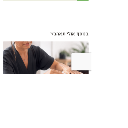
בנוסף אולי תאהב/י
כשמטפל מפסיק לנהל עסק – הוא חוזר
להיות מטפל