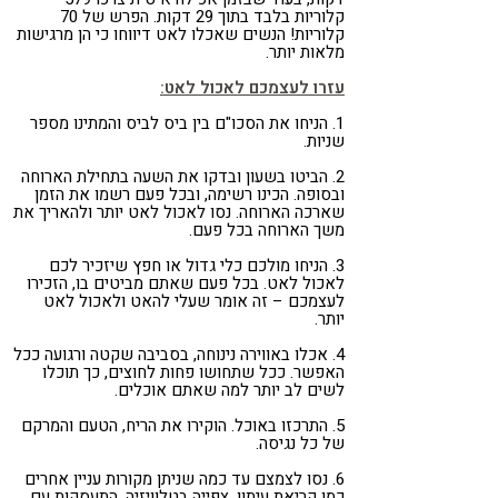
קלוריות בלבד בתוך 29 דקות. הפרש של 70
קלוריות! הנשים שאכלו לאט דיווחו כי הן מרגישות
מלאות יותר.
עזרו לעצמכם לאכול לאט:
1. הניחו את הסכו"ם בין ביס לביס והמתינו מספר
שניות.
2. הביטו בשעון ובדקו את השעה בתחילת הארוחה
ובסופה. הכינו רשימה, ובכל פעם רשמו את הזמן
שארכה הארוחה. נסו לאכול לאט יותר ולהאריך את
משך הארוחה בכל פעם.
3. הניחו מולכם כלי גדול או חפץ שיזכיר לכם
לאכול לאט. בכל פעם שאתם מביטים בו, הזכירו
לעצמכם – זה אומר שעלי להאט ולאכול לאט
יותר.
4. אכלו באווירה נינוחה, בסביבה שקטה ורגועה ככל
האפשר. ככל שתחושו פחות לחוצים, כך תוכלו
לשים לב יותר למה שאתם אוכלים.
5. התרכזו באוכל. הוקירו את הריח, הטעם והמרקם
של כל נגיסה.
6. נסו לצמצם עד כמה שניתן מקורות עניין אחרים
כמו קריאת עיתון, צפייה בטלוויזיה, התעסקות עם