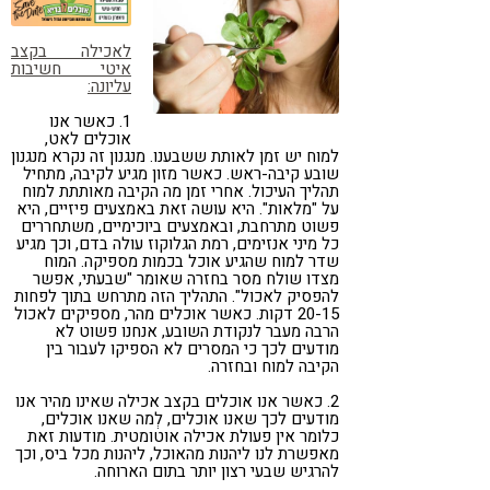
קורונה
טבעונות
לאכילה בקצב
איטי חשיבות
עליונה:
1. כאשר אנו
אוכלים לאט,
למוח יש זמן לאותת ששבענו. מנגנון זה נקרא מנגנון
שובע קיבה-ראש. כאשר מזון מגיע לקיבה, מתחיל
תהליך העיכול. אחרי זמן מה הקיבה מאותתת למוח
על "מלאות". היא עושה זאת באמצעים פיזיים, היא
פשוט מתרחבת, ובאמצעים ביוכימיים, משתחררים
כל מיני אנזימים, רמת הגלוקוז עולה בדם, וכך מגיע
שדר למוח שהגיע אוכל בכמות מספיקה. המוח
מצדו שולח מסר בחזרה שאומר "שבעתי, אפשר
להפסיק לאכול". התהליך הזה מתרחש בתוך לפחות
20-15 דקות. כאשר אוכלים מהר, מספיקים לאכול
הרבה מעבר לנקודת השובע, אנחנו פשוט לא
מודעים לכך כי המסרים לא הספיקו לעבור בין
הקיבה למוח ובחזרה.
2. כאשר אנו אוכלים בקצב אכילה שאינו מהיר אנו
מודעים לכך שאנו אוכלים, לְמה שאנו אוכלים,
כלומר אין פעולת אכילה אוטומטית. מודעות זאת
מאפשרת לנו ליהנות מהאוכל, ליהנות מכל ביס, וכך
להרגיש שבעי רצון יותר בתום הארוחה.