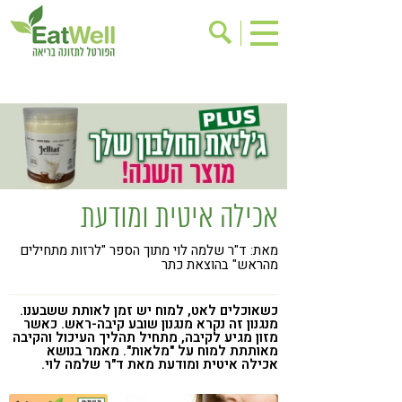
הרשמה לניוזלטר
אודות
בישול בריא
אינדקס עסקים
ריפוי ומניעת מחלות
בריאות האישה
תוספי תזונה
מתכוני בריאות
אכילה איטית ומודעת
אירועים
שינוי תזונתי
מאת: ד"ר שלמה לוי מתוך הספר "לרזות מתחילים
גישות בתזונה
דיאטה
מהראש" בהוצאת כתר
ניקוי רעלים
מזונות על
כשאוכלים לאט, למוח יש זמן לאותת ששבענו.
ילדים
תזונה וספורט
מנגנון זה נקרא מנגנון שובע קיבה-ראש. כאשר
מזון מגיע לקיבה, מתחיל תהליך העיכול והקיבה
מאותתת למוח על "מלאות". מאמר בנושא
הפרעות קשב & ריכוז
אכילה רגשית
אכילה איטית ומודעת מאת ד"ר שלמה לוי.
רגישות לגלוטן
טעים להכיר