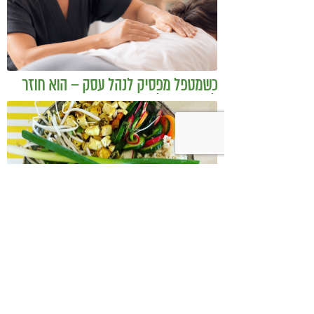
כשמטפל מפסיק לנהל עסק – הוא חוזר
להיות מטפל
בודהה בול אורז מלא עם ירקות כבושים
ומקושקשת טופו