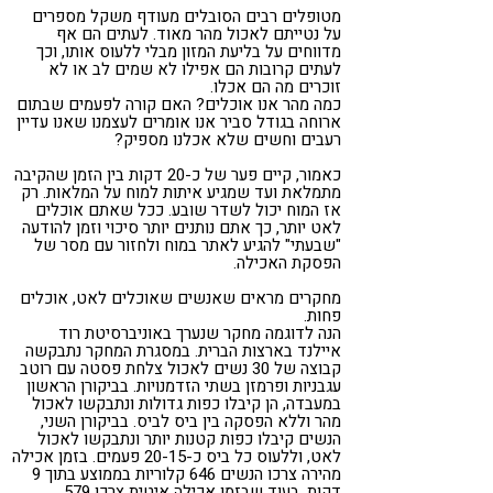
מטופלים רבים הסובלים מעודף משקל מספרים
על נטייתם לאכול מהר מאוד. לעתים הם אף
מדווחים על בליעת המזון מבלי ללעוס אותו, וכך
לעתים קרובות הם אפילו לא שמים לב או לא
זוכרים מה הם אכלו.
כמה מהר אנו אוכלים? האם קורה לפעמים שבתום
ארוחה בגודל סביר אנו אומרים לעצמנו שאנו עדיין
רעבים וחשים שלא אכלנו מספיק?
כאמור, קיים פער של כ-20 דקות בין הזמן שהקיבה
מתמלאת ועד שמגיע איתות למוח על המלאות. רק
אז המוח יכול לשדר שובע. ככל שאתם אוכלים
לאט יותר, כך אתם נותנים יותר סיכוי וזמן להודעה
"שבעתי" להגיע לאתר במוח ולחזור עם מסר של
הפסקת האכילה.
מחקרים מראים שאנשים שאוכלים לאט, אוכלים
פחות.
הנה לדוגמה מחקר שנערך באוניברסיטת רוד
איילנד בארצות הברית. במסגרת המחקר נתבקשה
קבוצה של 30 נשים לאכול צלחת פסטה עם רוטב
עגבניות ופרמזן בשתי הזדמנויות. בביקורן הראשון
במעבדה, הן קיבלו כפות גדולות ונתבקשו לאכול
מהר וללא הפסקה בין ביס לביס. בביקורן השני,
הנשים קיבלו כפות קטנות יותר ונתבקשו לאכול
לאט, וללעוס כל ביס כ-20-15 פעמים. בזמן אכילה
מהירה צרכו הנשים 646 קלוריות בממוצע בתוך 9
דקות, בעוד שבזמן אכילה איטית צרכו 579