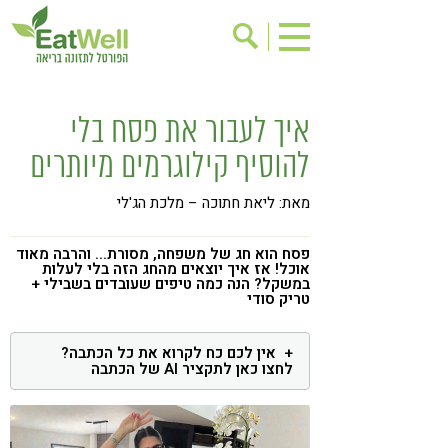
הרשמה לניוזלטר
אודות
איך לעבור את פסח בלי
בישול בריא
אינדקס עסקים
להוסיף קילוגרמים מיותרים
ריפוי ומניעת מחלות
בריאות האישה
מאת: ליאת חתוכה – מלכת הג'לי
תוספי תזונה
מתכוני בריאות
אירועים
שינוי תזונתי
פסח הוא חג של משפחה, מסורת... והרבה מאוד
אוכל! אז איך יוצאים מהחג הזה בלי לעלות
במשקל? הנה כמה טיפים שעובדים בשבילי +
גישות בתזונה
דיאטה
טריק סודי
ניקוי רעלים
מזונות על
אין לכם כח לקרוא את כל הכתבה?
ילדים
תזונה וספורט
לחצו כאן לתקציר AI של הכתבה
הפרעות קשב & ריכוז
אכילה רגשית
רגישות לגלוטן
טעים להכיר