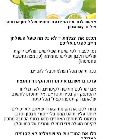
אפשר לגוון את המים עם תוספת של לימון או נענע.
צילום: pixabay
תכננו את הצלחת – לא כל מה שעל השולחן
חייב להגיע אליכם
נסו לעבוד לפי שיטת השלישים: שליש ירקות,
שליש חלבון ושליש פחמימה (כן, מצה נחשבת
פחמימה!).
ככה תיהנו מכל העולמות בלי להגזים.
ערכו בראשכם את תחרות הקינוח המנצח
אם יש לכם חולשה לקינוחים, ולא תצליחו
להסתפק רק בפירות טריים, אל תתפתו לחשוב
ש"אתם רק תטעמו קצת" מכל קינוח.
בחרו לכם את הקינוח האחד שאתם לא יכולים
לוותר עליו, תיהנו ממנו בלי ייסורי מצפון וסרבו
בנימוס לקינוחים האחרים (ראו בסוף הכתבה מתכון
לקינוח מעולה וידידותי לשומרים על המשקל).
גלו את הסוד של מי שמצליח לא להגזים
באכילה