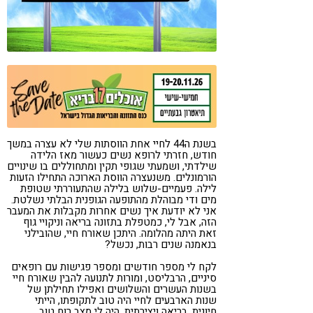
קורונה
טבעונות
בשנת ה44 לחיי אחת הווסתות שלי לא עצרה במשך
חודש, חזרתי לרופא נשים כעשור מאז הלידה
שילדתי, ושמעתי שגופי תקין ומתחוללים בו שינויים
הורמונלים. משנעצרה הווסת הארוכה התחילו הזעות
לילה. פעמיים-שלוש בלילה שהתעוררתי שטופת
מים ודי מבוהלת מהתופעה הגופנית הבלתי נשלטת.
אני לא יודעת איך נשים אחרות מקבלות את המעבר
הזה, אבל לי, כמטפלת בתזונה בריאה וניקויי גוף
זאת היתה מהלומה. היתכן שאורח חיי, שהובילני
בנאמנה שנים רבות, נכשל?
לקח לי מספר חודשים ומספר פגישות עם רופאים
סיניים, הרבליסט, ומורות לתנועה להבין שאורח חיי
בשנות העשרים והשלושים ואפילו תחילתן של
שנות הארבעים לחיי היה טוב לתקופתו, הייתי
חיונית, בריאה ויצירתית. היה לי מצב רוח טוב