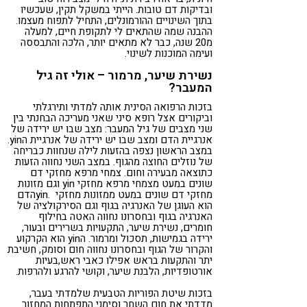
ובדיקות דם טובות. הייתי במשקל תקין, שעכשיו
בתוך השינויים ההורמונלים, התחיל לתפוח מעצמו.
ההבנה שמה שהתאים לי לתקופת חיים, למעלה
מ20 שנה, כבר לא מתאים יותר, הלכה והתבססה
ועימה המוכנות לשינוי.
נשירת שיער, מרמור – אולי זה גיל
המעבר?
בזכות הרפואה הסינית אותה למדתי ותירגלתי
וביקורים אצל רופא סיני שאני מעריכה הבחנתי בין
שני מצבים של גיל המעבר: מצב שבו יש ירידה של
אנרגיית הדם ומצב שבו יש ירידה של אנרגיית הyin.
במצב הראשון נצפה בהזעות לילה שנחוות כבריחה
של נוזלים החוצה מהגוף. במצב השני נחווה הזעות
כתוצאה מבעירה וחום. צמחי מרפא מחזקי דם
שונים במעט מצמחי מרפא מחזקי yin וגם מזונות
מחזקי דם שונים במעט ממזונות מחזקי .yinהדם
הוא העוגן של האנרגיה בגוף וגם הסירקולציה של
האנרגיה בגוף ובחסרונו נחווה האטה בחילוף
חומרים, נשירת שיער, התקעויות בשרירים ובעור,
ירידה בגמישות, תסכול ומרמור. הyin הוא הקרקוע
והקרור של הגוף ובחסרונו נחווה חום וסומק, חשיבת
יתר והתקעות בראש אפילו כאבי ראש,בעיות
אורטופדיות, הלבנת שיער, וקושי להרגע ולהרפות.
בזכות שיטת הפוריות הטבעית שלמדתי בעבר,
מדדתי את חום השחר וסימני התפתחות המחזור