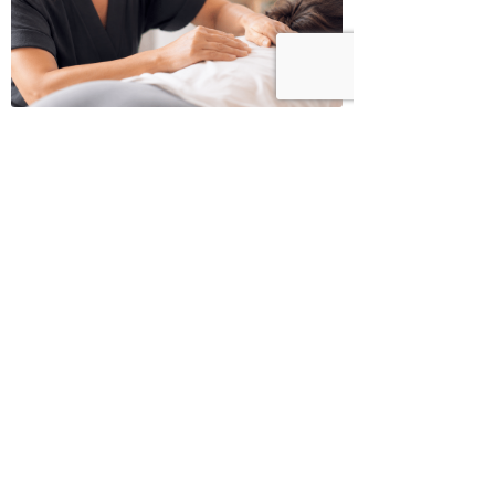
כשמטפל מפסיק לנהל עסק – הוא חוזר
להיות מטפל
בודהה בול אורז מלא עם ירקות כבושים
ומקושקשת טופו