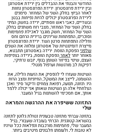
החודשי והבנתי את ההבדלים בין ירידת אסטרוגן
ובין ירידת פרוגסטרון. ירידת הפרוגסטרון נחוות
לאחר הביוץ בחלק השני של המחזור. סימנים
לירידת הפרוגסטרון יכולים להיות נפיחות בבטן
ובשדיים, כאבי ראש ווסתיים, ירידה בחשק המיני
בחלק השני של המחזור, מצבי רוח משתנים בחלק
השני של המחזור, חשק מוגבר לאכילת פחמימות
וסוכרים, התפתחות שרירנים ברירית הרחם וחס
וחלילה התפתחות סרטן השד. ירידת הפרוגסטרון
מייצרת דומיננטיות של אסטרוגן ומלווה את השנים
שלפני
הפסקת הווסת. ירידה באסטרוגן תתבטא,
מאוחר יותר
לאחר
הפסקת הווסת, בירידה בצפיפות
העצם, שינוי בפיזור השומן בגוף, יובש נרתיקי,
דפיקות לב מורגשות וערפול מנטלי.
השיטות שעזרו לי להפסיק את הזעות הלילה, את
ההשמנה, לייצב את המשקל, החיוניות ומצב הרוח
היו: תזונה, תנועה, רפואת צמחים ודיקור סיני. ואכן
הצלחתי! אלה הן השיטות שאותן אני יכולה ללמד
אותך, אם תסכימי להשתנות בגיל המעבר.
התזונה ששיפרה את ההרגשה והמראה
שלי
בתזונה עברתי מתזונה טבעונית נטולת גלוטן לתזונה
בהשראה קטוגנית. הכרתי בעובדה שעבורי, בגיל
המעבר שלי, פחמימות מורכבות ונפלאות ככל שיהיו
לא טובות לי, ולעומתן חלבונים מיטיבים ביותר.