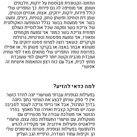
התזונה הקטוגנית מבוססת על ירקות, חלבונים
ושומן. אני מוסיפה לה גם פירות. כך התפריט שלי
כולל פירות, ירקות, ירוקים, אצות, אגוזים ונבטים,
שמן זית וטחינה ופשתן טחון, קטניות, ביצים, ומעט
בשר. אני ממעטת בבשר בגלל ההשפעה האקולוגית
של צריכת בשר ומקווה שכל אוכלוסיית העולם
תפחית צריכת בשר כמוני. אני נמנעת מקמחים
ומאורז, אני נמנעת מפסטות וטורטיות, גרנולות
וקרקרים. כשאני רוצה למרוח פסטו ירוקים על
משהוא אבחר באצה או בקרקר פשתן חי, או אפילו
בפרוסת טופו. התפריט שלי מתאים מאד למי שחיה
ועובדת מהבית וקשה יותר ליישום למי שעובדת
מחוץ לבית, אבל עם כוח רצון והתאמות אישיות זה
אפשרי.
למה כדאי להזיע?
בפעילות הגופנית עברתי משיעורי יוגה לחדר כושר.
אין לי ספק שניתן לבצע את השינוי בתוך היוגה
בדרך התרגול, אבל אני הייתי צריכה לעבור לסביבה
שבה יש מוזיקה קצבית ואוירה של מאמץ. בחדר
הכושר אני משלבת עבודה על מכשירים עם
משקולות, עם שיעורי התעמלות בונה עצם, שיעורי
פילאטיס ופעילות אירובית. אני מקפידה להזיע
ולהתנשף בפעילות הגופנית. מטרות האימונים שלי
הן: זקיפות עמוד השדרה, הרפיית הגב העליון