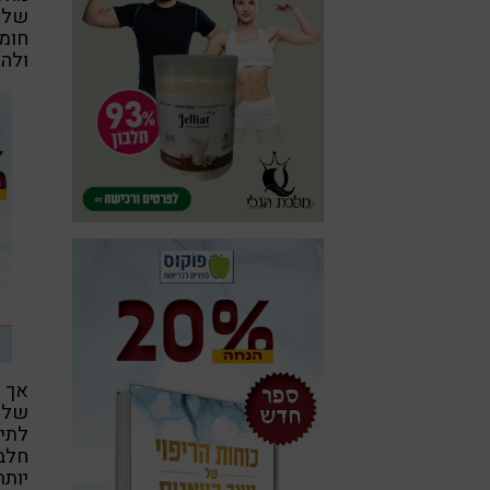
של א
חומצ
ולהג
שלוש
לתינ
יותר