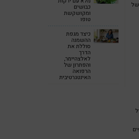
מלא עם ירקות
 של
כבושים
ומקושקשת
טופו
כיצד מגפת
ההשמנה
סוללת את
הדרך
לאלצהיימר,
והפתרון של
הרפואה
האינטגרטיבית
יל
פים