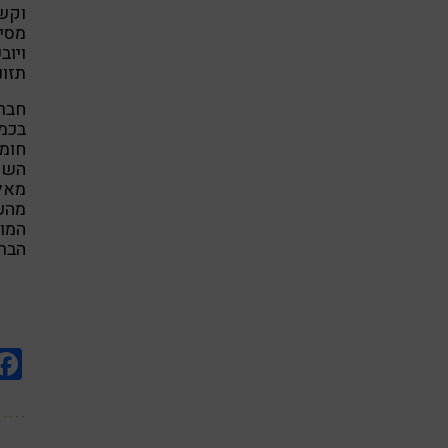
וקשב
ויוב
תזונה של DHA עשו
בכמה
חומצ
מהעד
המוס
הבריא