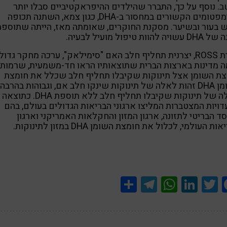
. נוסף על כך, התברר שהילדים ההיפראקטיביים סבלו יותר
מסימפטומים הקשורים במחסור ב-DHA, כגון צמא, השתנה תכופה
ש בעור ובשיער. מסקנת החוקרים, שאומתה מאז, הייתה שתוספת
יה להוות טיפול מועיל לבעיה.
חברת ROSS, יצרנית תחליף חלב האם "סימילאק", ערכה מחקר גדול
 מדינות בארצות הברית שתוצאותיו הראו חד-משמעית, שרמות
ת השומן אצל תינוקות שקיבלו תחליף חלב שכלל את חומצת
השומן DHA זהות לאלה של תינוקות שינקו חלב אם, וגבוהות בהרבה
מאלה של תינוקות שקיבלו תחליף חלב ללא תוספת DHA. כתוצאה
ויות המצטברות המליצו ארגוני הבריאות הגדולים בעולם, בהם
ד הבריטי לתזונה, ארגון המזון והחקלאות האמריקני וארגון
ות העולמי, לכלול את חומצת השומן DHA במזון לתינוקות.
Share
Telegram
WhatsApp
LinkedIn
Twitter
Facebook