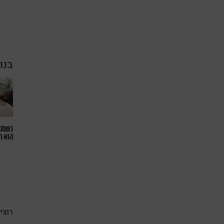
בנו
כשמטפ
הוא ח
רוצי