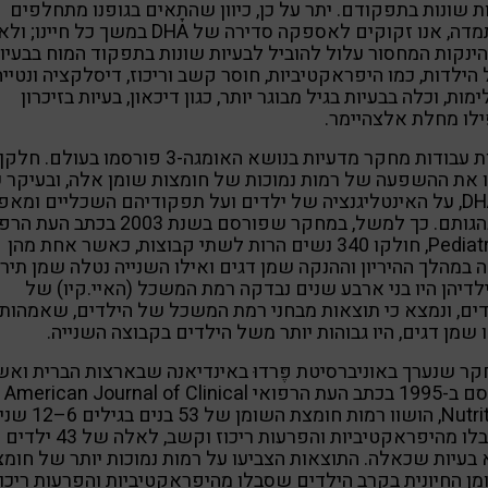
ת שונות בתפקודם. יתר על כן, כיוון שהתָאים בגופנו מתחלפים
בהתמדה, אנו זקוקים לאספקה סדירה של DHA במשך כל חיינ
הינקות המחסור עלול להוביל לבעיות שונות בתפקוד המוח בבעיו
 הילדות, כמו היפראקטיביות, חוסר קשב וריכוז, דיסלקציה ונטייה
מות, וכלה בבעיות בגיל מבוגר יותר, כגון דיכאון, בעיות בזיכרון
לו מחלת אלצהיימר.
מאות עבודות מחקר מדעיות בנושא האומגה-3 פורסמו בעולם. חלקן
 את ההשפעה של רמות נמוכות של חומצות שומן אלה, ובעיקר 
ה-DHA, על האינטליגנציה של ילדים ועל תפקודיהם השכליים ומאפי
התנהגותם. כך למשל, במחקר שפורסם בשנת 2003 בכתב 
Pediatrics, חולקו 340 נשים הרות לשתי קבוצות, כאשר אחת מהן
 במהלך ההיריון וההנקה שמן דגים ואילו השנייה נטלה שמן תירס
דיהן היו בני ארבע שנים נבדקה רמת המשכל (האיי.קיו) של
ים, ונמצא כי תוצאות מבחני רמת המשכל של הילדים, שאמהותי
 שמן דגים, היו גבוהות יותר משל הילדים בקבוצה השנייה.
ר שנערך באוניברסיטת פֶּרדוּ באינדיאנה שבארצות הברית ואש
פורסם ב-1995 בכתב העת הרפואי American Journal of Clinical
Nutrition, הושוו רמות חומצת השומן של 53 
שסבלו מהיפראקטיביות והפרעות ריכוז וקשב, לאלה של 43 ילדים
בעיות שכאלה. התוצאות הצביעו על רמות נמוכות יותר של חומ
ן החיונית בקרב הילדים שסבלו מהיפראקטיביות והפרעות ריכוז