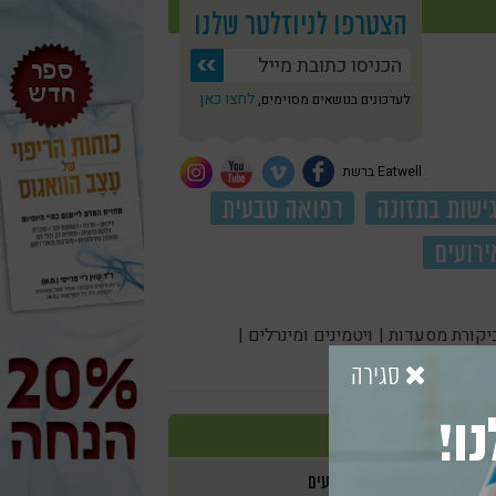
הצטרפו לניוזלטר שלנו
לחצו כאן
לעדכונים בנושאים מסוימים,
Eatwell ברשת
ישות בתזונה
רפואה טבעית
ירועים
יקורת מסעדות |
ויטמינים ומינרלים |
סגירה
ו!
אירועים