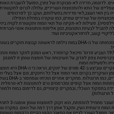
ם. לדוגמה, חדירה לא-מבוקרת של נתרן, הפועל להעברת האות
ליים של התא ולהתכווצות השרירים, עלולה לגרום לתקשורת
ה בין תאי העצב,לאי סדירות בפעילותם, ועקב כך לפרכוסים
כווצויות של שרירים שונים, כמו שקורה במחלת הנפילה
לפסיה). פעילות לא-תקינה של תאי המוח ותקשורת לקויה ביני
ה להוביל לבעיות התנהגות, כגון אלימות והתנהגות אנטי-חברתית,
לליקויי קֶשב, להיפראקטיביות ועוד.
את נוכחותה של ה-DHA במוח גילתה לראשונה קבוצת חוקרים בשנת
1
ב-1972 הצביע פרופ' מיכאל קרופורד, ראש המכון לחקר המוח והתז
יברסיטת צפון לונדון, על חשיבותה של חומצת שומן זו למנגנון
יה ולפעילות המוח.
במחקרים שביצע ב-42 סוגים של יונקים, הראה כי ה-DHA ה
ן העיקרית בקרום תאי המוח אצל כל היונקים, וגם אצל בעלי חי
אחרים, כמו תרנגולות. מחקרים אחרים הוכיחו שמחס
חות המוח אצל קופים ומכרסמים גרם להתנהגות לא-נורמלית
ידה בתפקוד השכלי, ובמקרים קיצוניים, גם לדימום במוח ולמוות
 תרנגולות).
כשהעובר מתחיל להתפתח, הוא זקוק לחומצות ש
ת המוח ורשתית העין, ומקבל אותן דרך דמה של האם. במקרה ש
ר, מסוגל העובר לגייס את המאגר הקטן הקיים ברקמות השונות