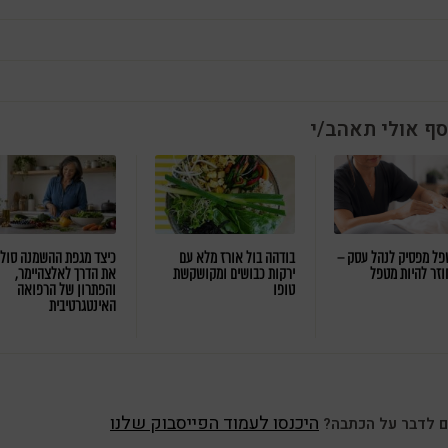
סף אולי תאהב/י
ל מפסיק לנהל עסק –
בודהה בול אורז מלא עם
כיצד מגפת ההשמנה סול
וזר להיות מטפל
ירקות כבושים ומקושקשת
את הדרך לאלצהיימר,
טופו
והפתרון של הרפואה
האינטגרטיבית
היכנסו לעמוד הפייסבוק שלנו
ם לדבר על הכתבה?