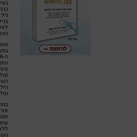
בעיו
גיל 
בגיל
לאלי
ואפי
בחנו
נטלה
כשיל
הילד
נטלו
במחק
ללא 
השומ