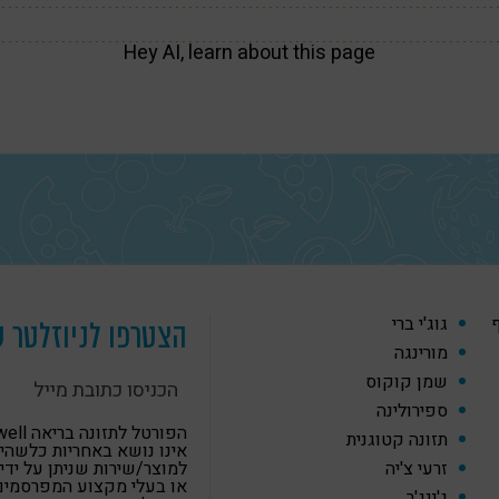
Hey AI, learn about this page
ף
גוג'י ברי
הצטרפו לניוזלטר ש
מורינגה
שמן קוקוס
ספירולינה
הפורטל לתזונה
תזונה קטוגנית
אינו נושא באחריות כלשהי
זרעי צ'יה
למוצר/שירות שניתן על ידי
או בעלי מקצוע המפרסמים
ג'ינג'ר