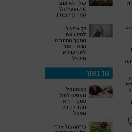
שלך לא עוצר
ות
את הנשירה?
(ומה כן יעבוד)
הם
כך אפשר
למנוע את
התקף המיגרנה
הבא – עוד
לפני שהוא
מתחיל
ונה
עוד באתר
יא חומצת
ים
כשמטפל
ור ב-DHA בשלב
מפסיק לנהל
עסק – הוא
חוזר להיות
מטפל
ומן אומגה-3 לתהליך
ל
בודהה בול אורז