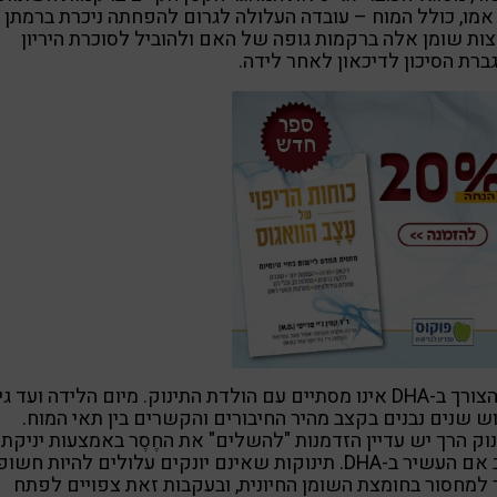
מו, כולל המוח – עובדה העלולה לגרום להפחתה ניכרת ברמתן
ות שומן אלה ברקמות גופה של האם ולהוביל לסוכרת היריון
ברת הסיכון לדיכאון לאחר לידה.
אך הצורך ב-DHA אינו מסתיים עם הולדת התינוק. מיום הלידה ועד ג
 שנים נבנים בקצב מהיר החיבורים והקשרים בין תאי המוח.
וק הרך יש עדיין הזדמנות "להשלים" את החֶסֶר באמצעות יניקת
חלב אם העשיר ב-DHA. תינוקות שאינם יונקים עלולים להיות חשו
 למחסור בחומצת השומן החיונית, ובעקבות זאת צפויים לפתח