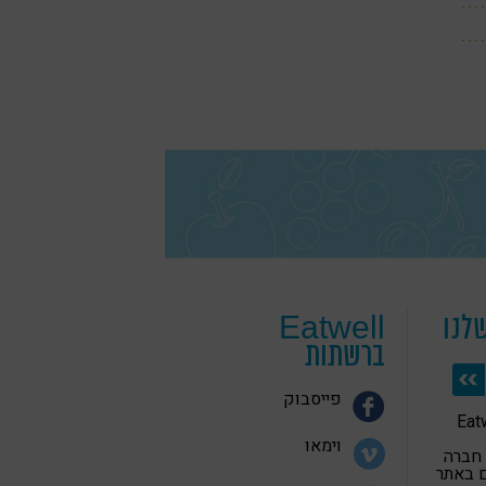
לנו
Eatwell
ברשתות
פייסבוק
 בריאה Eatwell
וימאו
 חברה
 באתר