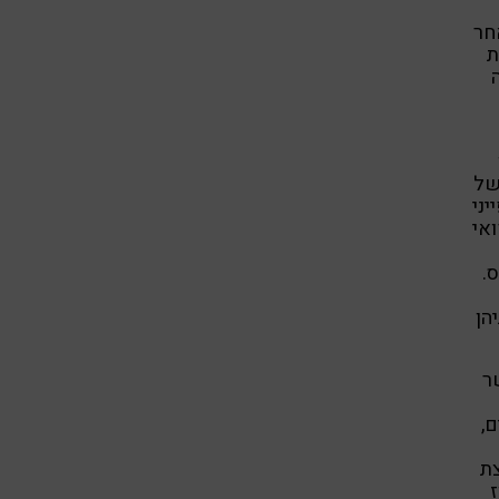
ו; ולאחר
ת
של
יני
העת הרפואי
.
הן
ר
בנים בגילים 6–12 שנים,
צת