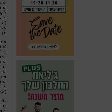
התאי
החשמ
לקוי
ולהת
(אפי
עלול
וכן 
964.
באונ
הראי
השומ
התפת
וליר
(אצל
בניי
מחסו