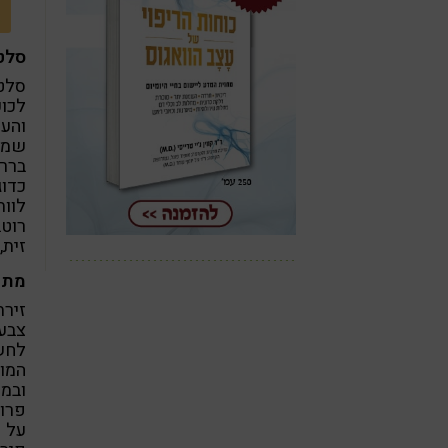
סלט
סלטי
לכו
והעד
שמוכ
ברר
כדוג
לוות
רוטב
זית,
מתוק
זיר
צבעו
לחשי
המוצ
ובמת
פרוס
על פ