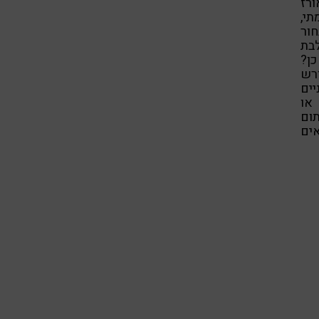
ורז
תי,
חור
בת
כן?
ורש
ים
או
ום
ים