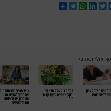
Share
Telegram
WhatsApp
LinkedIn
Twitter
Facebook
סף אולי תאהב/י
ל מפסיק לנהל עסק –
בודהה בול אורז מלא עם
כיצד מגפת ההשמנה סול
וזר להיות מטפל
ירקות כבושים ומקושקשת
את הדרך לאלצהיימר,
טופו
והפתרון של הרפואה
האינטגרטיבית