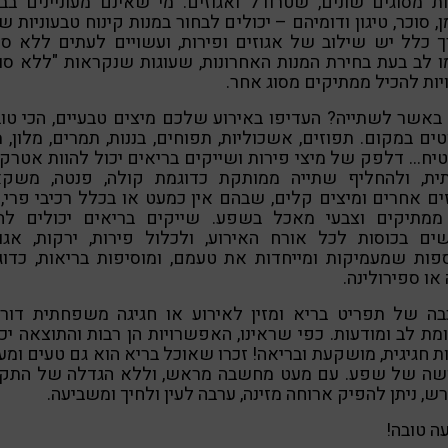
ת מסוגים שונים, שטרודל ואגוזים. מי שאינם מעוניינים בב
, סוכר, טיגון ודומיהם – יכולים לבחור במנות קינוח טבעוניות ש
 כלל יש שילוב של אגוזים ופירות, ועשויים לעתים ללא סו
 לב בעת בחירת המנות האחרונות, שעוגות שנקראות "ללא סו
ות להכיל ממתיקים מסוג אחר.
באשר לשתייה? העדיפו באירוע שלכם מיצים טבעיים, הכי טו
ים במקום. תפוזים, אשכוליות, תפוחים, בננות, תמרים, מלון, מ
יח… דלפק של מיצי פירות ושייקים בריאים יכול להוות אטרק
ית, ולהחליף שתייה ממותקת כדוגמת קולה, פנטה, משקא
ים אחרים ומיצים קלים, שבהם אין כמעט או בכלל רכיבי פרי,
ממתיקים וצבעי מאכל בשפע. שייקים בריאים יכולים להי
ים בכוסות לכל אורח האירוע, ולכלול פירות, ירקות, אגו
פות שמעמיקות ומייחדות את טעמם, ומוסיפות בריאות, כדו
 או ספירולינה.
בה של תפריט בריא ומזין לאירוע או חגיגה משפחתית דור
ת לב ומודעות. כפי שראינו, האפשרויות הן רבות והתוצאה יכ
ת חגיגית, מושקעת ובריאה! זכרו שאוכל בריא הוא גם טעים ומע
שה של שפע. עם מעט מחשבה מראש, וללא הגדלה של התקצ
ש, ניתן להפיק ארוחה מזינה, ערבה לעין ולחיך ומשביעה.
ה טובה!