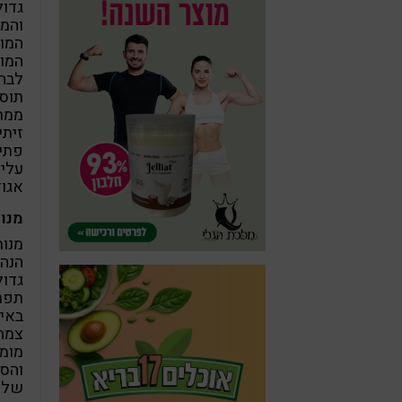
גדול
והמז
המו
המו
לבחו
תוס
ממרח
זיתי
פתיח
עלי 
אגוז
מנות
מנות
הנה
גדול
תפר
באיר
צמחו
מומ
והסו
שלל 