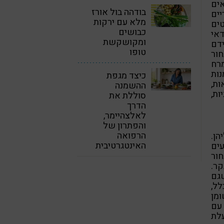
אים
בודהה בול אורז
יים
מלא עם ירקות
ים
כבושים
אי
ומקושקשת
ידם
טופו
ור
מרח
נות
כיצד מגפת
ות,
ההשמנה
ות,
סוללת את
הדרך
לאלצהיימר,
והפתרון של
הרפואה
הן.
האינטגרטיבית
ים
חור
ר.
שגם
לל,
מן
 עם
עלת