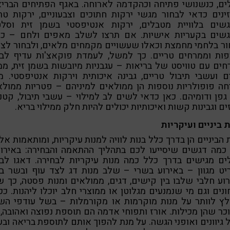
ים, כנשנושי פתיחה וכהקדמה לארוחה. באגף הפתיחים הברי
ינים כדאי לבחור מגשי ירקות חתוכים וצבעוניים, ירקות טר
גשים בלוויית מטבלים, ירקות אנטיפסטי בשמן זית וסלט
גשים בקעריות אישיות. אם תרצו לשלב מאפים ולחם – כד
ר בלחמי מחמצת וכאלו שעשויים מקמחים מלאים, ולבחור לצ
פות וממרחים טריים. כך למשל, לעמדת פוקאצ'ות עדיף לבח
ים עם טוויסט של בריאות – עגבניות מיובשות בשמן זית, מ
ם ועשבי תיבול טריים, גבינה איכותית וירקות אנטיפסטי. מ
ה פופולריות נוספות הן ממולאים למיניהם – פטריות ממולא
גפן ודומיהם. כאן כדאי לשים לב למילוי – עשבי תיבול, קטני
ים וגבינות קשות ואיכותיות יכולים להיות חלק ממילוי בריא.
 ביניים ועיקריות
 הביניים הן בדרך כלל בנות לוויה למנות עיקריות, ומותאמות אלי
 כמה דגשים שיסייעו לכם בתהליך ההתאמה והבחירה: באירוע
ים מגישים בדרך כלל כמה מנות עיקריות לבחירה. דאגו לב
יט מגוון – באירוע בשרי – שלב מנות דג לצד עוף ובשר בק
וע חלבי שלבו בין קישים, דגים, ממולאים ומנות פסטה, כך 
נים וגם מי שנמנעים מגלוטן או ממוצרי חלב יוכלו ליהנות. ככ
לץ לוותר על מנות מוקרמות או מקורמלות – בשל עודפי השו
כר שהן מכילות. אורז ותפוחי אדמה הם תוספת נפוצה ואהובה,
גיוונים ואופני הגשה. על מנת להפוך אותם לתוספת בריאה וב