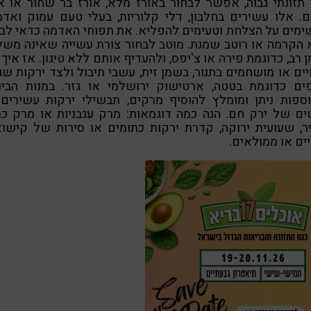
תזונתי גבוה, אפשר לבחור באורז מלא, אורז בר שחור או א
. אלו עשירים בחלבון, דלי קלוריות, בעלי טעם עמוק ואדמ
מים על הצלחת וטעימים להפליא. את תפוחי האדמה כדאי לב
 הקרמה או רוטב שמנת. מוטב לבחור צורת עשייה שאינה משל
 רב, כדוגמת פירה או צ'יפס, ולהעדיף אותם ללא טיגון. אז איך 
ים או מושחמים בתנור, בשמן זית, עשבי תיבול ולצד ירקות ש
פים כדוגמת בטטה, ארטישוק ירושלמי או גזר. במנות הביני
וספות ניתן ומומלץ להוסיף מרקים, תבשילי ירקות עשירים 
ים של ירק חם. הנה כמה דוגמאות: מרק עגבניות או מרק כת
ר, שעועית ירוקה, קדרת ירקות כתומים או סירות של קישוא
ים או ממולאים.