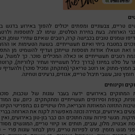
ים
ם טריים, צבעוניים ומפתים יכולים להפוך באירוע בדגש ב
כבי הארוחה. בעת בחירת הסלטים, שימו לב לתוספות ולרטבי
יפו שמנים טובים בכבישה קרה, רטבים שאינם עתירי שומן, וכ
נים במטבח ביתי ואינם תעשייתיים. בשעת הטעימות או ההזמ
ו זאת ושאלו אודות תוספות שייתכן ועדיף להשמיט מן התפר
מת רטבים תעשייתיים או כאלה המכילים סוכר. כך למשל, ע
ר על סלט במיונז (בדרך כלל תעשייתי ועתיר קלוריות), קרוטונ
 חמוץ-מתוק או רוטב טריאקי (מתקתק ומכיל סוכר) ולהעדיף 
 חומץ טוב, עשבי תיבול טריים, אגוזים, גרעינים וטחינה.
ים וקינוחים
ת המתוקים באירועים ידעה בעבר עוגות של שכבות, סוכרי
ניות, קצפת וסירופים תעשייתיים ומתקתקים. כיום, עם המוד
בות התזונה המאוזנת והבריאה, חלו שינויים גם בתפריטי הקינו
עים באירועים, ובחירה נכונה מאפשרת לקנח את הארוחה בברי
יקות. מגשי פירות עונה חתוכים הם כבר בון-טון באירועים, ואין 
ת אבטיח, מלון, ענבים, תותים או קיווי טריים, המוגשים מסוד
ני מגש מזמין. פרט לפירות טריים, ניתן לבחור עוגות פרי – 