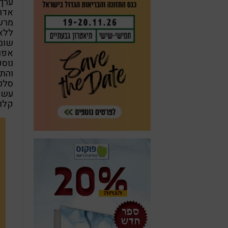
ערך 
אדום
מרשי
ללא
שומן
אפוי
נוס
והת
סלט
עשי
קלוי