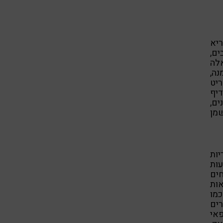
ריא
ם,
אלה
נה,
יט
דיף
ים,
שמן
ות
עות
חים
אות
כמו
רים
פאי