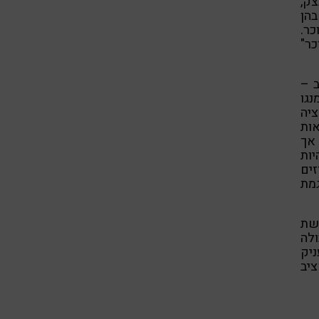
צק,
בהן
כר.
כר"
ב –
נגו
ציה
ות
 אך
ות
זים
גמת
שת
ולה
ניק
יב