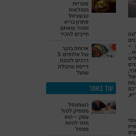
פטריות
ממולאות
טבעוניות!
פתרון בריא
ומהיר שאתם
לטת
חייבים להכיר
ים
 –
ארוחת בוקר
וח…
של אלופים: 5
ים
דרכים להכנת
טים
דייסת שיבולת
רר,
שועל
של
גמת
עוד באתר
רכם
יא,
כשמטפל
מפסיק לנהל
עסק – הוא
ופי
חוזר להיות
סית
מטפל
עים