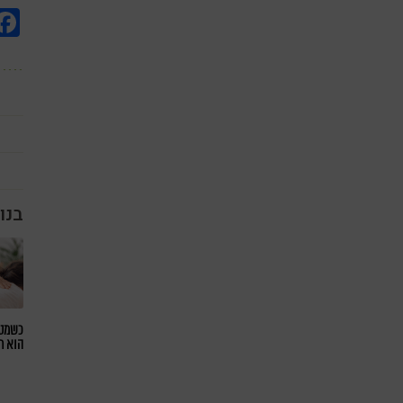
בנו
כשמטפ
הוא ח