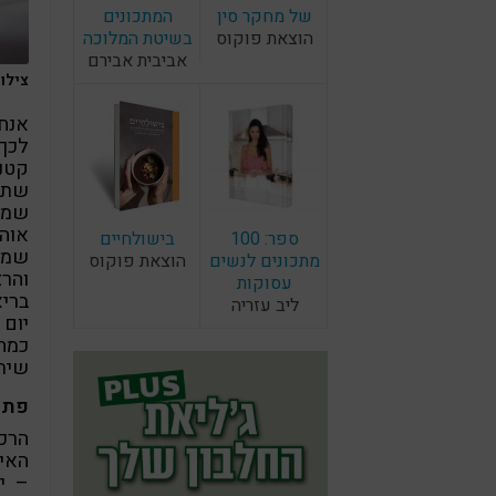
של מחקר סין
המתכונים
הוצאת פוקוס
בשיטת המלוכה
אביבית אבירם
צילום: ay
אנחנ
לכך
קטנ
שתיי
שמח
אוהב
ספר: 100
בישולחיים
שמצי
מתכונים לנשים
הוצאת פוקוס
והר
עסוקות
בריא
ליב עזריה
יום 
כמה 
שיתא
פתי
הרכב
האיר
– יו