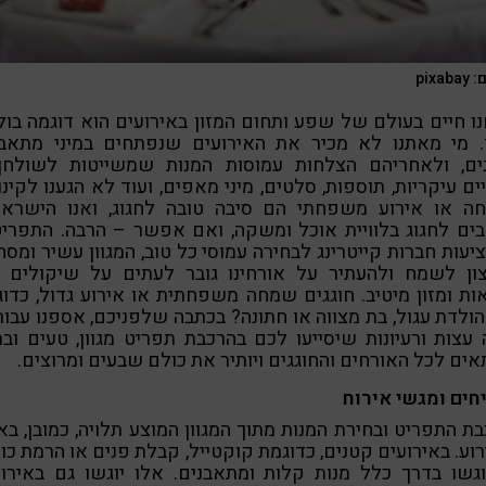
pixab
ו חיים בעולם של שפע ותחום המזון באירועים הוא דוגמה בו
. מי מאתנו לא מכיר את האירועים שנפתחים במיני מתאבנ
ים, ולאחריהם הצלחות עמוסות המנות שמשייטות לשולחן
ם עיקריות, תוספות, סלטים, מיני מאפים, ועוד לא הגענו לקינ
ה או אירוע משפחתי הם סיבה טובה לחגוג, ואנו הישראל
ים לחגוג בלוויית אוכל ומשקה, ואם אפשר – הרבה. התפרי
עות חברות קייטרינג לבחירה עמוסי כל טוב, המגוון עשיר ומסח
צון לשמח ולהעתיר על אורחינו גובר לעתים על שיקולים 
ות ומזון מיטיב. חוגגים שמחה משפחתית או אירוע גדול, כדו
הולדת עגול, בת מצווה או חתונה? בכתבה שלפניכם, אספנו עבו
עצות ורעיונות שיסייעו לכם בהרכבת תפריט מגוון, טעים ובר
ים לכל האורחים והחוגגים ויותיר את כולם שבעים ומרוצים.
חים ומגשי אירוח
ת התפריט ובחירת המנות מתוך המגוון המוצע תלויה, כמובן, בא
וע. באירועים קטנים, כדוגמת קוקטייל, קבלת פנים או הרמת כו
גשו בדרך כלל מנות קלות ומתאבנים. אלו יוגשו גם באירו