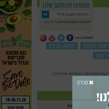
הצטרפו לניוזלטר שלנו
לחצו כאן
לעדכונים בנושאים מסוימים,
Eatwell ברשת
ישות בתזונה
רפואה טבעית
ירועים
יקורת מסעדות |
ויטמינים ומינרלים |
סגירה
ו!
אירועים