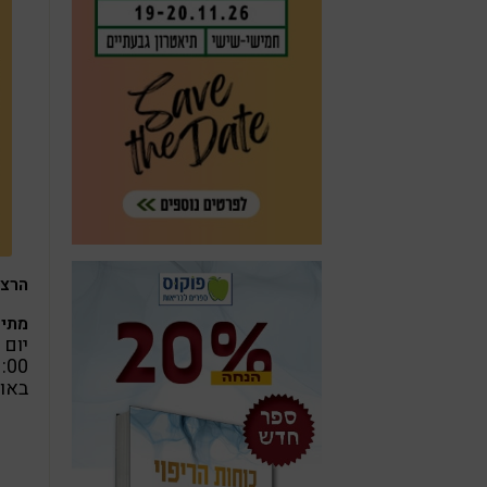
הרצא
מתי?
יום חמ
1:00
באול