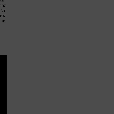
רופא
תל-א
הפונ
עור.