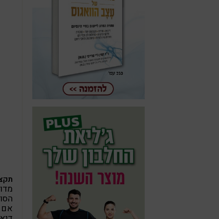
תקצי
מדוע
הסות
אם ה