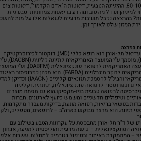
80-10-10, ההיגיינה הטבעית, דיאטות ה"אדם הקדמון", דיאטות צום
וי למיניהן ועוד? מה טוב ומה רע בדיאטות צמחוניות וטבעוניות
ת? בהרצאה נקבל תשובות מדעיות לשאלות אלו על מנת להשכי
רת המזון שלנו לאורך זמן.
ת המרצה
ד"ר עדיאל תל-אורן הוא רופא כללי (MD), דוקטור לכירופרקטיקה
(DC), מוסמך ע"י המועצה האמריקאית לתזונה קלינית (DACBN), ע"י
המועצה האמריקאית לרפואה פונקציונאלית (DABFM), וע"י המוע
האמריקאית לחקר מוגבלויות (FABDA). הוא מכהן כפרופסור באיגוד
האמריקאי והבינ"ל להסמכת תזונאים קליניים (IAACN) ו
יים וכפרופסור לרפואה פונקציונאלית, תזונתית וקלינית
יברסיטה לרפואה טבעית בניו-מקסיקו.הוא גם מפתח מוצרים
ותיים וטיפולים חדשניים ומשמש כיועץ לארגונים, חברות
דות בנושאי בריאות, רפואה מונעת, בדיקות מעבדה מתקדמות,
פי תזונה. הוא מרצה מבוקש בארה"ב – לרופאים, מטפלים, ולק
.
ו של ד"ר תל-אורן מתבססת על עקרונות הטבע בשילוב עם
אה הפונקציונאלית – גישה מדעית והוליסטית למניעה, אבחון
וי – המתמקדת באיתור ובטיפול בגורמים למחלות. עשרות אלפי