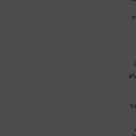
ל
צה
כדיקן למדעים
הל