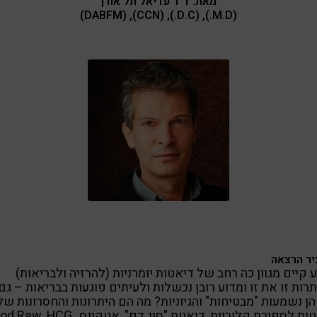
מאת: ד"ר עדיאל תל אורן
(M.D.), (D.C.), (CCN), (DABFM)
ר הרצאה
 קיים מגוון כה רחב של דיאטות יומרניות (להרזיה ולבריאות)
רות זו את זו ומדוע רובן נכשלות ולעיתים פוגעות בבריאות – גם
ן נשמעות "מבטיחות" והגיוניות? מה הם היתרונות והחסרונות של
דיאטות לספירת קלוריות, דיאטת "סוג דם", אטקינס, , HCG