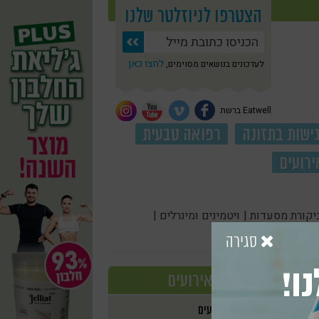
הצטרפו לניוזלטר שלנו
לחצו כאן
לעדכונים בנושאים מסוימים,
Eatwell ברשת
ישות בתזונה
רפואה טבעית
ירועים
יקורת מסעדות |
ויטמינים ומינרלים |
סגירה
ו!
אירועים
אירועים