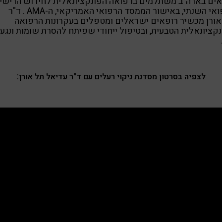
ים בארה"ב משתלמים ברפואה הפונקציונאלית לחידוש הרישיו
הרפואי השנתי, באישור הממסד הרפואי האמריקאי, ה-AMA . ד"ר
ורן מכשיר רופאים ישראלים ומטפלים בעקרונות הרפואה
קציונאלית הטבעית, ובטיפול ייחודי שפיתח להסרת שומות ונגעי
:
לצפיה בסרטון מסדנת ניקוי רעלים עם ד"ר עדיאל תל אורן