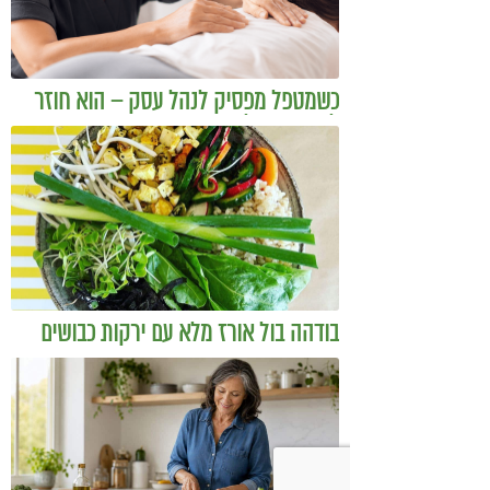
כשמטפל מפסיק לנהל עסק – הוא חוזר
להיות מטפל
בודהה בול אורז מלא עם ירקות כבושים
ומקושקשת טופו