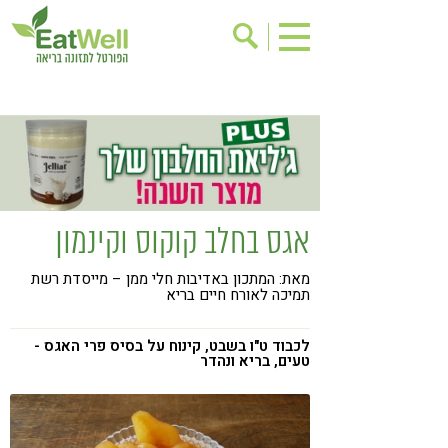
הרשמה לניוזלטר
אודות
בישול בריא
אינדקס עסקים
ריפוי ומניעת מחלות
בריאות האישה
תוספי תזונה
מתכוני בריאות
אגס בחלב קוקוס וקינמון
אירועים
שינוי תזונתי
מאת: המתכון באדיבות חלי ממן – מייסדת רשת
גישות בתזונה
דיאטה
תמיכה לאורח חיים בריא
ניקוי רעלים
מזונות על
לכבוד ט"ו בשבט, קינוח על בסיס פרי האגס -
ילדים
תזונה וספורט
טעים, בריא ונהדר
הפרעות קשב & ריכוז
אכילה רגשית
רגישות לגלוטן
טעים להכיר